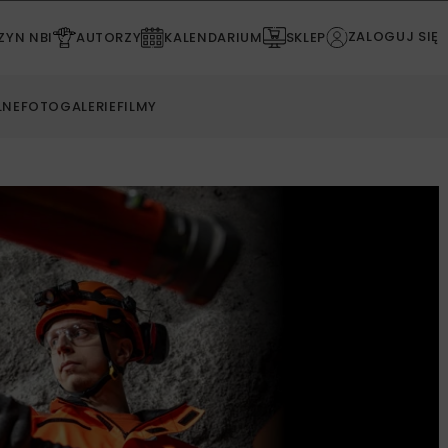
ZALOGUJ SIĘ
YN NBI
AUTORZY
KALENDARIUM
SKLEP
LNE
FOTOGALERIE
FILMY