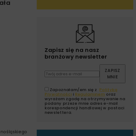
cała
Zapisz się na nasz
branżowy newsletter
ZAPISZ
MNIE
Zapoznałam/em się z
Polityką
Prywatności
i
Regulaminem
oraz
wyrażam zgodę na otrzymywanie na
podany przeze mnie adres e-mail
korespondencji handlowej w postaci
newslettera.
lnośląskiego