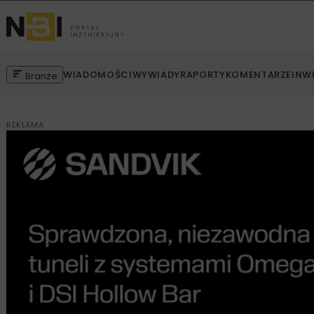
WIADOMOŚCI
WYWIADY
RAPORTY
KOMENTARZE
INW
Branże
REKLAMA