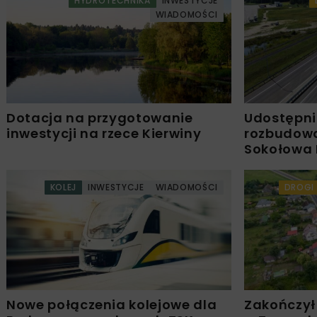
HYDROTECHNIKA
INWESTYCJE
WIADOMOŚCI
Dotacja na przygotowanie
Udostępni
inwestycji na rzece Kierwiny
rozbudowa
Sokołowa 
KOLEJ
INWESTYCJE
WIADOMOŚCI
DROGI
Nowe połączenia kolejowe dla
Zakończył