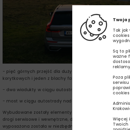
Twoja 
Tak jak
cookies
wygodn
Są to p
ważne f
dostoso
reklamy
- pięć górnych przejść dla dużych zwierząt - cztery o ko
Poza pl
korytkowych i jeden z blachy falistej. Ten ostatni, z sze
serwisu
poprawi
- dwa wiadukty w ciągu autostrady i jeden nad drogą,
cookies
- most w ciągu autostrady nad rzeką Kwisa.
Adminis
Krakowi
Wybudowane zostały elementy nowej oraz przebudowane istn
Więcej 
drogi serwisowe i wewnętrzne, dojazdy do zbiorników i ur
Twoich 
wyposażona została w niezbędne elementy bezpieczeństwa
znajdzi