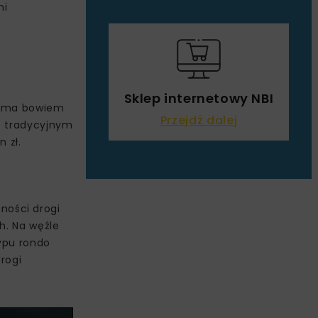
ni
Sklep internetowy NBI
ek ma bowiem
Przejdź dalej
ie tradycyjnym
 zł.
ności drogi
h. Na węźle
ypu rondo
rogi