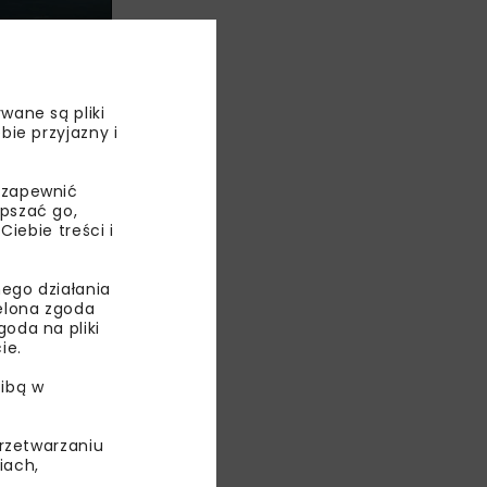
wane są pliki
bie przyjazny i
 zapewnić
epszać go,
ebie treści i
elek
ego działania
m z ekoduktów,
ielona zgoda
oda na pliki
ie.
ibą w
tały również
przetwarzaniu
jne. Droga
iach,