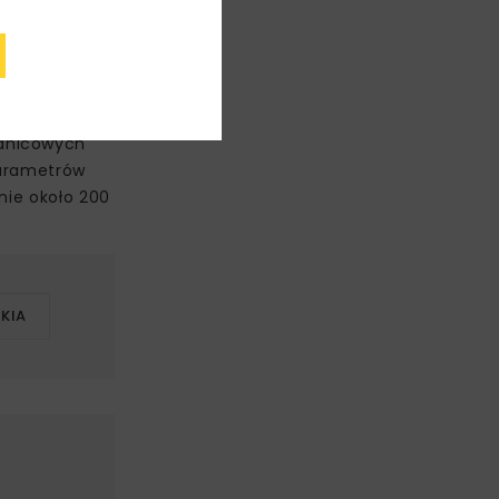
tysięcy ton
wierzchnię.
ednicowych
parametrów
nie około 200
KIA