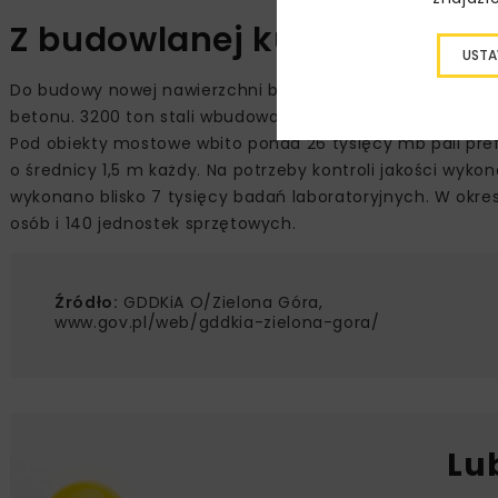
Z budowlanej kuchni
USTA
Do budowy nowej nawierzchni betonowej i obiektów jezdni
betonu. 3200 ton stali wbudowano w konstrukcje mostowe,
Pod obiekty mostowe wbito ponad 26 tysięcy mb pali pr
o średnicy 1,5 m każdy. Na potrzeby kontroli jakości w
wykonano blisko 7 tysięcy badań laboratoryjnych. W okres
osób i 140 jednostek sprzętowych.
Źródło:
GDDKiA O/Zielona Góra,
www.gov.pl/web/gddkia-zielona-gora/
Lu