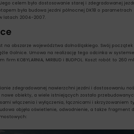
 Jego celem było dostosowanie starej i zdegradowanej jezd
etapem była budowa jezdni północnej DK18 o parametrach
 w latach 2004-2007.
ice
est na obszarze województwa dolnośląskiego. Swój począt
 węźle Golnice. Umowa na realizację tego odcinka w system
jum firm KOBYLARNIA, MIRBUD i BUDPOL. Koszt robót to 260 mln
ie zdegradowanej nawierzchni jezdni i dostosowaniu noś
 nowe obiekty, a wiele istniejących zostało przebudowanyc
sami włączenia i wyłączenia, łącznicami i skrzyżowaniem t
udowa objęła oświetlenie, odwodnienie, a także fragment d
w mostowych: