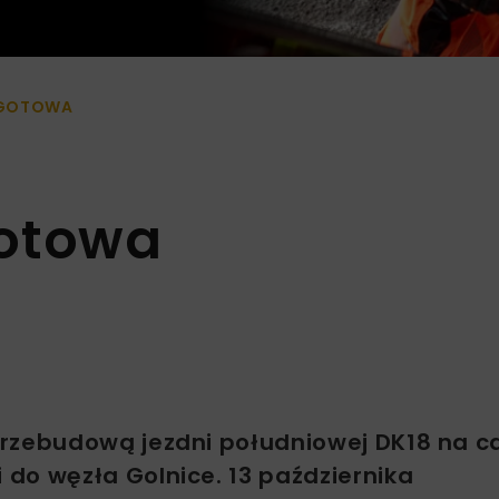
 GOTOWA
gotowa
przebudową jezdni południowej DK18 na 
do węzła Golnice. 13 października