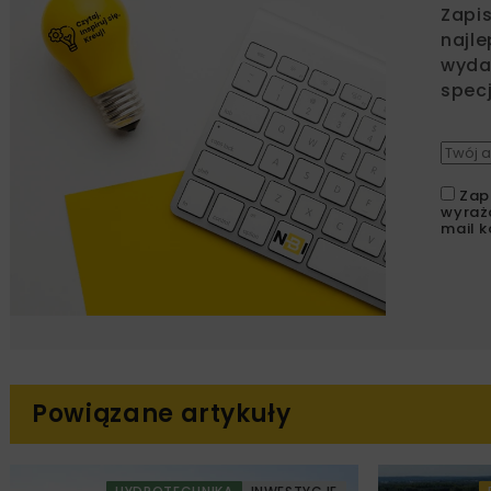
Zapi
najle
wydar
specj
Zap
wyraż
mail k
Powiązane artykuły