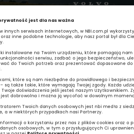
prywatność jest dla nas ważna
 w innych serwisach internetowych, w NBI.com.pl wykorzysty
 oraz inne podobne technologie, aby nasz portal był dla Cie
y.
liki instalowane na Twoim urządzeniu, które pomagają nam
unkcjonalności serwisu, zadbać o jego bezpieczeństwo, ul
wać do Twoich potrzeb oraz prezentować dopasowane do Ci
.
nstrukcji żelbetowego łuku złożonego z prefabrykowanych b
ikami, które są nam niezbędne do prawidłowego i bezpieczn
rokością w świetle ponad 70 m, jest jednocześnie najszerszy
 – są także takie, które wymagają Twojej zgody. Każda udz
 Twoje doświadczenia jeśli jesteś naszym Użytkownikiem. Zg
 jest dobrowolna i można ją wycofać w dowolnym momenc
tratorem Twoich danych osobowych jest nbi med!a z siedz
e, a w niektórych przypadkach nasi Partnerzy.
iejącej, kolidującej infrastruktury teletechnicznej. Pows
informacji o korzystaniu przez nas z plików cookies oraz o 
ządzeń podczyszczających, a także zjazdy i przejazdy awary
danych osobowych, w tym o przysługujących Ci uprawnien
 ruchu, urządzenia ochrony środowiska oraz zieleń.
esz w naszej
Polityce prywatności
.