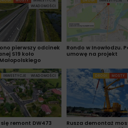
DROGI
MOSTY
INWESTYCJE
DROGI
INWESTYCJE
WIADOMOŚCI
ono pierwszy odcinek
Rondo w Inowłodzu. 
nej S19 koło
umowę na projekt
Małopolskiego
INWESTYCJE
WIADOMOŚCI
DROGI
MOSTY
 się remont DW473
Rusza demontaż mos