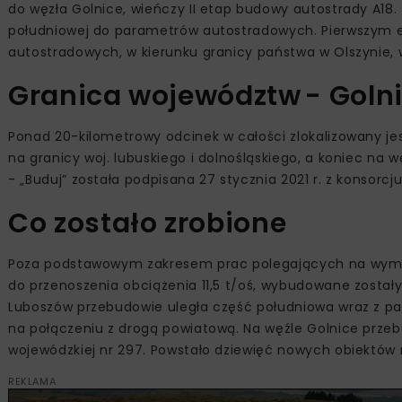
do węzła Golnice, wieńczy II etap budowy autostrady A18.
południowej do parametrów autostradowych. Pierwszym 
autostradowych, w kierunku granicy państwa w Olszynie,
Granica województw - Goln
Ponad 20-kilometrowy odcinek w całości zlokalizowany j
na granicy woj. lubuskiego i dolnośląskiego, a koniec na
- „Buduj” została podpisana 27 stycznia 2021 r. z konsorc
Co zostało zrobione
Poza podstawowym zakresem prac polegających na wymian
do przenoszenia obciążenia 11,5 t/oś, wybudowane zostały
Luboszów przebudowie uległa część południowa wraz z pa
na połączeniu z drogą powiatową. Na węźle Golnice przeb
wojewódzkiej nr 297. Powstało dziewięć nowych obiektó
REKLAMA