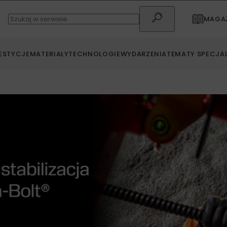
MAGAZ
ESTYCJE
MATERIAŁY
TECHNOLOGIE
WYDARZENIA
TEMATY SPECJA