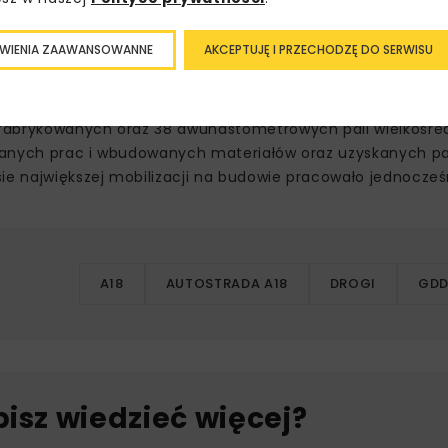
WIENIA ZAAWANSOWANNE
AKCEPTUJĘ I PRZECHODZĘ DO SERWISU
 południowej na ostatnim odcinku wykorzystano blisko 330 
 a dodatkowo blisko 200 tys. dybli i kotew drogowych w na
efabrykowanych oraz 38 dwunastometrowych pali wielkośr
ykonanych prac i wbudowanych materiałów oraz uzyskanych 
ie największej mobilizacji na budowie pracowało jednocześ
A18
AUTOSTRADA A18
DROGI
GDD
bisz wiedzieć więcej?