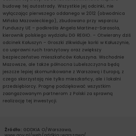
budowę tej autostrady. Wszystkie jej odcinki, nie
wyłączając pierwszego oddanego w 2012 (obwodnica
Mińska Mazowieckiego), zbudowano przy wsparciu
Funduszy UE – podkreśla Angela Martinez-Sarasola,
kierownik polskiego wydziału DG REGIO. – Otwierany dziś
odcinek Kałuszyn – Groszki zlikwiduje korki w Kałuszynie,
co usprawni ruch tranzytowy oraz zwiększy
bezpieczeństwo mieszkańców Kałuszyna. Wschodnie
Mazowsze, ale także północna Lubelszczyzna będą
jeszcze lepiej skomunikowane z Warszawą i Europą, z
czego skorzystają nie tylko mieszkańcy, ale i lokalni
przedsiębiorcy. Pragnę podziękować wszystkim
zaangażowanym partnerom z Polski za sprawną
realizację tej inwestycji.
Źródło:
GDDKiA O/Warszawa,
www.gov.pl/web/gddkia-warszawa/