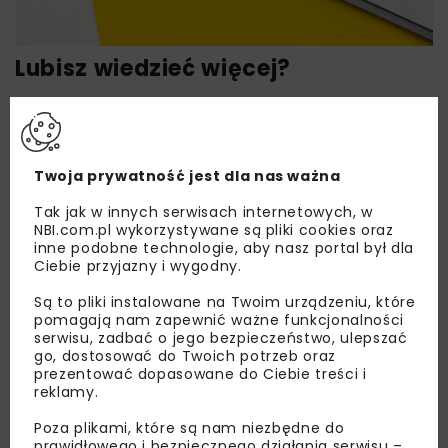
Lubisz wiedzieć więcej?
Zapisz się do newslettera aby otrzymywać od
nas najlepsze informacje branżowe,
zaproszenia na wydarzenia, atrakcyjne oferty i
dedykowane akcje specjalne.
Twoja prywatność jest dla nas ważna
Tak jak w innych serwisach internetowych, w
NBI.com.pl wykorzystywane są pliki cookies oraz
inne podobne technologie, aby nasz portal był dla
Ciebie przyjazny i wygodny.
Zapoznałam/em się z
Polityką Prywatności
i
Regulaminem
oraz wyrażam zgodę na otrzymywanie na
Są to pliki instalowane na Twoim urządzeniu, które
podany przeze mnie adres e-mail korespondencji
handlowej w postaci newslettera.
pomagają nam zapewnić ważne funkcjonalności
serwisu, zadbać o jego bezpieczeństwo, ulepszać
go, dostosować do Twoich potrzeb oraz
ZAPISZ MNIE
prezentować dopasowane do Ciebie treści i
reklamy.
Poza plikami, które są nam niezbędne do
prawidłowego i bezpiecznego działania serwisu –