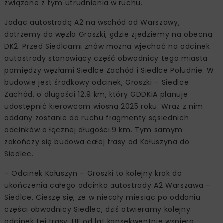
związane z tym utrudnienia w ruchu.
Jadąc autostradą A2 na wschód od Warszawy,
dotrzemy do węzła Groszki, gdzie zjedziemy na obecną
DK2. Przed Siedlcami znów można wjechać na odcinek
autostrady stanowiący część obwodnicy tego miasta
pomiędzy węzłami Siedlce Zachód i Siedlce Południe. W
budowie jest środkowy odcinek, Groszki – Siedlce
Zachód, o długości 12,9 km, który GDDKiA planuje
udostępnić kierowcom wiosną 2025 roku. Wraz z nim
oddany zostanie do ruchu fragmenty sąsiednich
odcinków o łącznej długości 9 km. Tym samym
zakończy się budowa całej trasy od Kałuszyna do
Siedlec.
– Odcinek Kałuszyn – Groszki to kolejny krok do
ukończenia całego odcinka autostrady A2 Warszawa –
Siedlce. Cieszę się, że w niecały miesiąc po oddaniu
części obwodnicy Siedlec, dziś otwieramy kolejny
odcinek tej trasy. UE od lat konsekwentnie wspiera