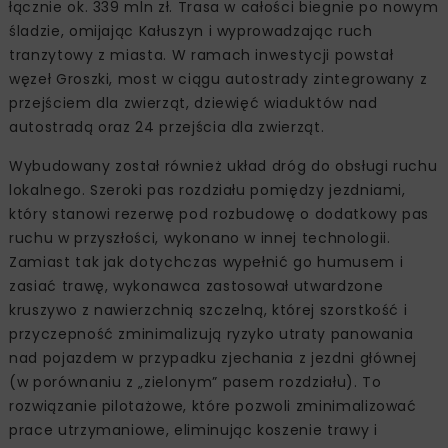
łącznie ok. 339 mln zł. Trasa w całości biegnie po nowym
śladzie, omijając Kałuszyn i wyprowadzając ruch
tranzytowy z miasta. W ramach inwestycji powstał
węzeł Groszki, most w ciągu autostrady zintegrowany z
przejściem dla zwierząt, dziewięć wiaduktów nad
autostradą oraz 24 przejścia dla zwierząt.
Wybudowany został również układ dróg do obsługi ruchu
lokalnego. Szeroki pas rozdziału pomiędzy jezdniami,
który stanowi rezerwę pod rozbudowę o dodatkowy pas
ruchu w przyszłości, wykonano w innej technologii.
Zamiast tak jak dotychczas wypełnić go humusem i
zasiać trawę, wykonawca zastosował utwardzone
kruszywo z nawierzchnią szczelną, której szorstkość i
przyczepność zminimalizują ryzyko utraty panowania
nad pojazdem w przypadku zjechania z jezdni głównej
(w porównaniu z „zielonym” pasem rozdziału). To
rozwiązanie pilotażowe, które pozwoli zminimalizować
prace utrzymaniowe, eliminując koszenie trawy i