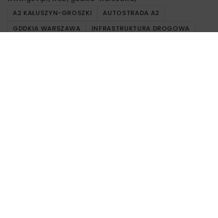
A2 KAŁUSZYN-GROSZKI
AUTOSTRADA A2
GDDKIA WARSZAWA
INFRASTRUKTURA DROGOWA
INTERCOR
Powiązane artykuły
KOLEJ
WIADOMOŚCI
INWESTYCJE