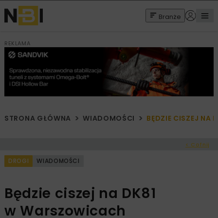
Branże
REKLAMA
STRONA GŁÓWNA
WIADOMOŚCI
BĘDZIE CISZEJ NA
< Cofnij
DROGI
WIADOMOŚCI
Będzie ciszej na DK81
w Warszowicach