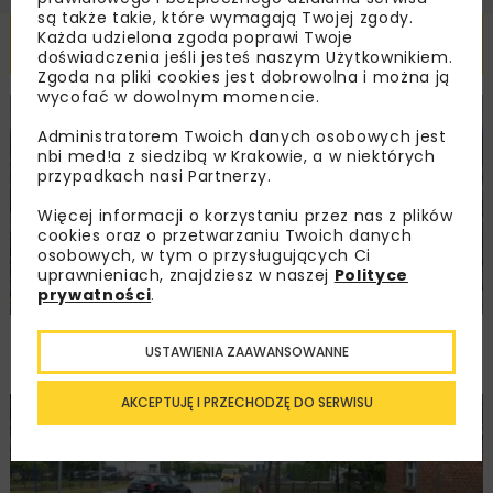
są także takie, które wymagają Twojej zgody.
Każda udzielona zgoda poprawi Twoje
Powiązane artykuły
doświadczenia jeśli jesteś naszym Użytkownikiem.
Zgoda na pliki cookies jest dobrowolna i można ją
wycofać w dowolnym momencie.
KOLEJ
WIADOMOŚCI
INWESTYCJE
Administratorem Twoich danych osobowych jest
nbi med!a z siedzibą w Krakowie, a w niektórych
przypadkach nasi Partnerzy.
Więcej informacji o korzystaniu przez nas z plików
cookies oraz o przetwarzaniu Twoich danych
osobowych, w tym o przysługujących Ci
uprawnieniach, znajdziesz w naszej
Polityce
prywatności
.
PKP PLK ogłosiły przetarg na odcinek Gdów
USTAWIENIA ZAAWANSOWANNE
– Szczyrzyc projektu Podłęże–Piekiełko
AKCEPTUJĘ I PRZECHODZĘ DO SERWISU
DROGI
INWESTYCJE
WIADOMOŚCI