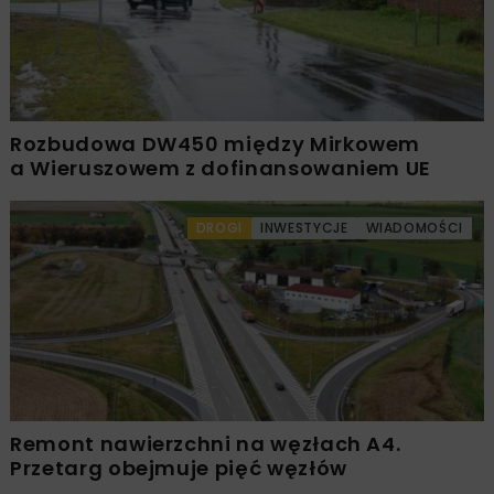
Rozbudowa DW450 między Mirkowem
a Wieruszowem z dofinansowaniem UE
DROGI
INWESTYCJE
WIADOMOŚCI
Remont nawierzchni na węzłach A4.
Przetarg obejmuje pięć węzłów