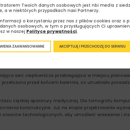
tratorem Twoich danych osobowych jest nbi med!a z siedz
e, a w niektórych przypadkach nasi Partnerzy.
informacji o korzystaniu przez nas z plików cookies oraz o 
danych osobowych, w tym o przysługujących Ci uprawnien
esz w naszej
Polityce prywatności
.
WIENIA ZAAWANSOWANNE
AKCEPTUJĘ I PRZECHODZĘ DO SERWISU
i
niejąca sieć ciepłownicza przebiegająca w miejscu planow
 przełożona przed końcem kwietnia, co utrudniało prowadz
ontażu ciężkiej aparatury medycznej. Dla tomografu komp
ienia konstrukcyjne. Już na etapie projektowania wyzna
 otworów technologicznych, aby umożliwić wniesienie i ins