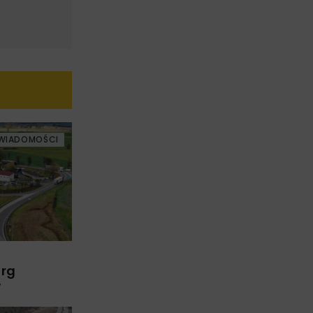
WIADOMOŚCI
arg
w