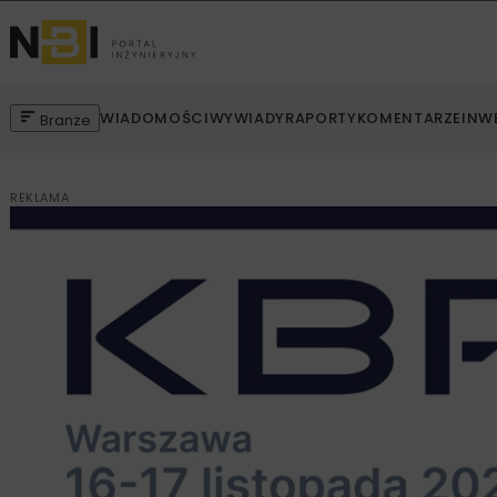
WIADOMOŚCI
WYWIADY
RAPORTY
KOMENTARZE
INW
Branże
REKLAMA