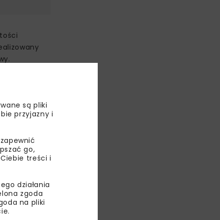
tości
realizowany
wy.
wane są pliki
lokalizowano
bie przyjazny i
no również
 zapewnić
epszać go,
ebie treści i
gię modułową,
ego działania
ielona zgoda
oda na pliki
ie.