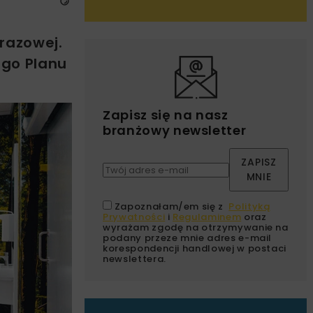
razowej.
ego Planu
Zapisz się na nasz
branżowy newsletter
ZAPISZ
MNIE
Zapoznałam/em się z
Polityką
Prywatności
i
Regulaminem
oraz
wyrażam zgodę na otrzymywanie na
podany przeze mnie adres e-mail
korespondencji handlowej w postaci
newslettera.