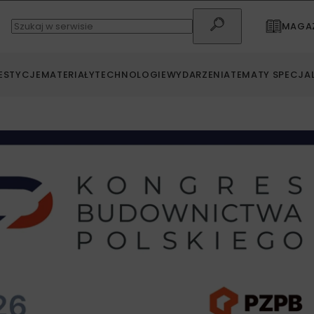
MAGAZ
ESTYCJE
MATERIAŁY
TECHNOLOGIE
WYDARZENIA
TEMATY SPECJA