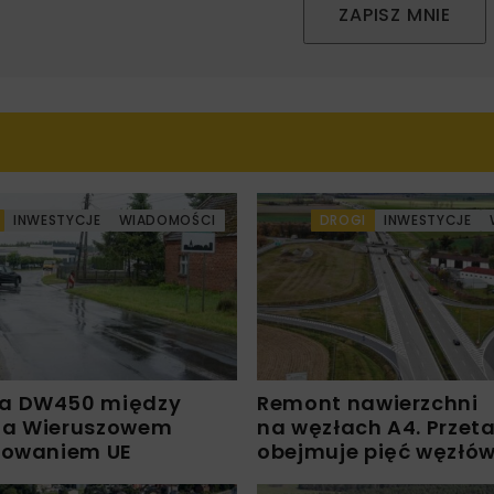
ZAPISZ MNIE
INWESTYCJE
WIADOMOŚCI
DROGI
INWESTYCJE
a DW450 między
Remont nawierzchni
 a Wieruszowem
na węzłach A4. Przet
sowaniem UE
obejmuje pięć węzłó