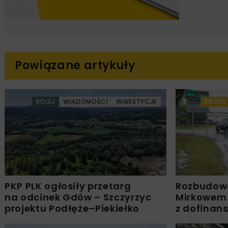
Powiązane artykuły
KOLEJ
WIADOMOŚCI
INWESTYCJE
DROGI
PKP PLK ogłosiły przetarg
Rozbudow
na odcinek Gdów – Szczyrzyc
Mirkowem
projektu Podłęże–Piekiełko
z dofinan