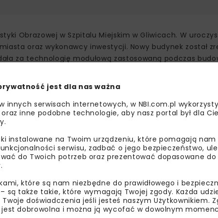
tyki Obrazowej w Szpitalu Miejskim w Gliwicach. W uroczys
z miasta oraz wykonawcy inwestycji. Nowy budynek został z
adała za technologię modułową zastosowaną podczas budo
yki obrazowej
prywatność jest dla nas ważna
 w innych serwisach internetowych, w NBI.com.pl wykorzysty
7 m² i stanowi część kompleksu szpitalnego. W budynku z
 oraz inne podobne technologie, aby nasz portal był dla Cie
rowej, rentgenowską oraz ultrasonograficzną. Zaplanowa
y.
liki instalowane na Twoim urządzeniu, które pomagają nam
Planu Odbudowy. Realizacja wymagała dotrzymania terminu
unkcjonalności serwisu, zadbać o jego bezpieczeństwo, ul
wać do Twoich potrzeb oraz prezentować dopasowane do Ci
nsowania. Z tego względu wykonawca zastosował technolo
.
ikami, które są nam niezbędne do prawidłowego i bezpieczn
 – są także takie, które wymagają Twojej zgody. Każda udz
 Twoje doświadczenia jeśli jesteś naszym Użytkownikiem. Zg
 jest dobrowolna i można ją wycofać w dowolnym momenc