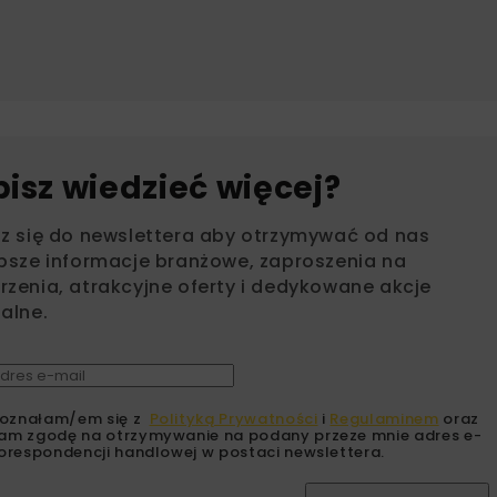
bisz wiedzieć więcej?
sz się do newslettera aby otrzymywać od nas
psze informacje branżowe, zaproszenia na
zenia, atrakcyjne oferty i dedykowane akcje
alne.
oznałam/em się z
Polityką Prywatności
i
Regulaminem
oraz
am zgodę na otrzymywanie na podany przeze mnie adres e-
orespondencji handlowej w postaci newslettera.