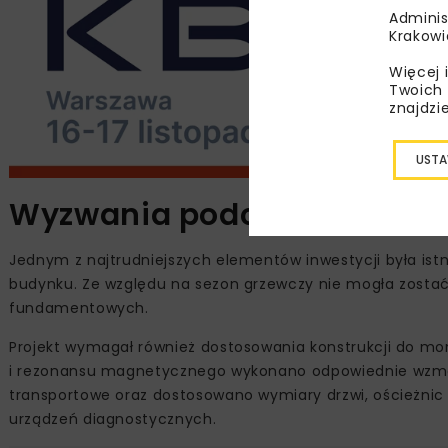
Adminis
Krakowi
Więcej 
Twoich 
znajdzi
USTA
Wyzwania podczas realizacj
Jednym z najtrudniejszych elementów inwestycji była ist
budynku. Ze względu na sezon grzewczy nie mogła zostać
fundamentowych.
Projekt wymagał również dostosowania konstrukcji do m
i rezonansu magnetycznego wykonano odpowiednie wzmocn
transportowe oraz dostosowano wymiary drzwi, ościeżnic i
urządzeń diagnostycznych.