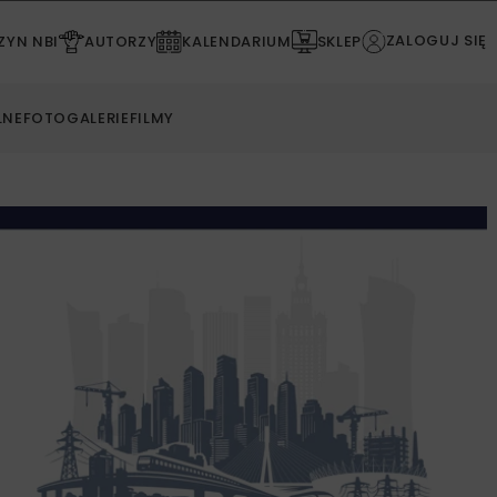
ZALOGUJ SIĘ
YN NBI
AUTORZY
KALENDARIUM
SKLEP
LNE
FOTOGALERIE
FILMY