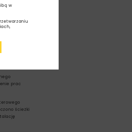
ibą w
przetwarzaniu
iach,
anego
enie prac
uterowego
czono ścieżki
talację