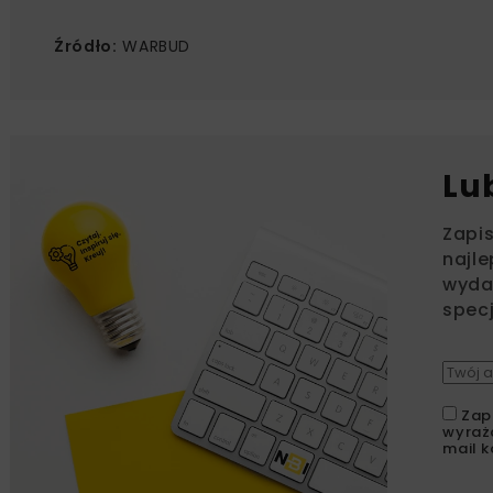
Źródło:
WARBUD
Lu
Zapi
najle
wydar
specj
Zap
wyraż
mail k