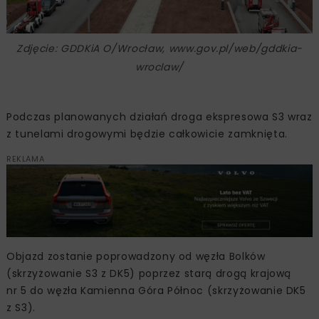
Zdjęcie: GDDKiA O/Wrocław, www.gov.pl/web/gddkia-
wroclaw/
Podczas planowanych działań droga ekspresowa S3 wraz
z tunelami drogowymi będzie całkowicie zamknięta.
REKLAMA
Objazd zostanie poprowadzony od węzła Bolków
(skrzyżowanie S3 z DK5) poprzez starą drogą krajową
nr 5 do węzła Kamienna Góra Północ (skrzyżowanie DK5
z S3).