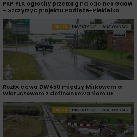
PKP PLK ogłosiły przetarg na odcinek Gdów
– Szczyrzyc projektu Podłęże–Piekiełko
DROGI
INWESTYCJE
WIADOMOŚCI
Rozbudowa DW450 między Mirkowem a
Wieruszowem z dofinansowaniem UE
DROGI
INWESTYCJE
WIADOMOŚCI