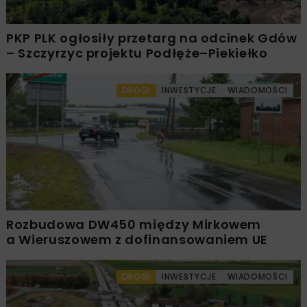
PKP PLK ogłosiły przetarg na odcinek Gdów
– Szczyrzyc projektu Podłęże–Piekiełko
DROGI
INWESTYCJE
WIADOMOŚCI
Rozbudowa DW450 między Mirkowem
a Wieruszowem z dofinansowaniem UE
DROGI
INWESTYCJE
WIADOMOŚCI