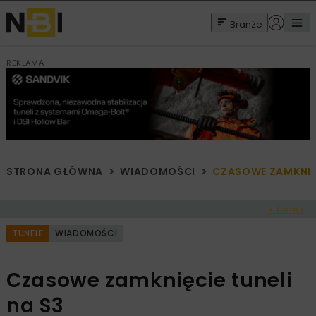
Branże
REKLAMA
STRONA GŁÓWNA
WIADOMOŚCI
CZASOWE ZAMKNIĘC
< Cofnij
TUNELE
WIADOMOŚCI
Czasowe zamknięcie tuneli
na S3