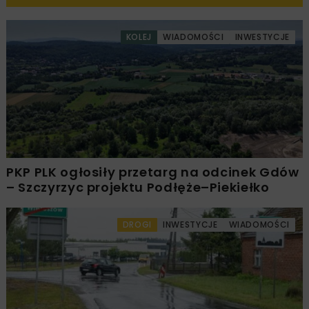
KOLEJ
WIADOMOŚCI
INWESTYCJE
PKP PLK ogłosiły przetarg na odcinek Gdów
– Szczyrzyc projektu Podłęże–Piekiełko
DROGI
INWESTYCJE
WIADOMOŚCI