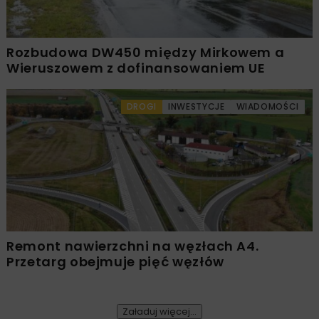
Rozbudowa DW450 między Mirkowem a
Wieruszowem z dofinansowaniem UE
DROGI
INWESTYCJE
WIADOMOŚCI
Remont nawierzchni na węzłach A4.
Przetarg obejmuje pięć węzłów
Załaduj więcej...