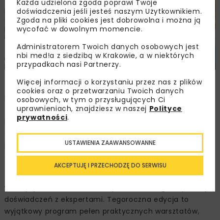
Każda udzielona zgoda poprawi Twoje
doświadczenia jeśli jesteś naszym Użytkownikiem.
Zgoda na pliki cookies jest dobrowolna i można ją
wycofać w dowolnym momencie.
Administratorem Twoich danych osobowych jest
nbi med!a z siedzibą w Krakowie, a w niektórych
przypadkach nasi Partnerzy.
Więcej informacji o korzystaniu przez nas z plików
cookies oraz o przetwarzaniu Twoich danych
Misją konferencji jest inspirowanie do stosowania
osobowych, w tym o przysługujących Ci
uprawnieniach, znajdziesz w naszej
Polityce
technologii bezwykopowych, rozwój i podnoszenie
prywatności
.
kompetencji specjalistów zajmujących się budową,
odnową i diagnostyką przewodów, a także stworzenie
USTAWIENIA ZAAWANSOWANNE
platformy do budowania sieci kontaktów i wymiany
doświadczeń.
AKCEPTUJĘ I PRZECHODZĘ DO SERWISU
To doskonała okazja do zdobycia praktycznej
wiedzy, poznania nowoczesnych technologii i wymiany
doświadczeń z ekspertami. Tegoroczna edycja to
wyjątkowy program pełen praktycznych warsztatów,