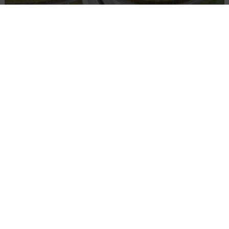
Remont nawierzchni na węzłach A4.
Przetarg obejmuje pięć węzłów
Załaduj więcej...
BUDOWNICTWO
WIADOMOŚCI
3 MINUTY CZYTANIA
Nowa strategia BGK
OPUBLIKOWANO: 09.04.2025