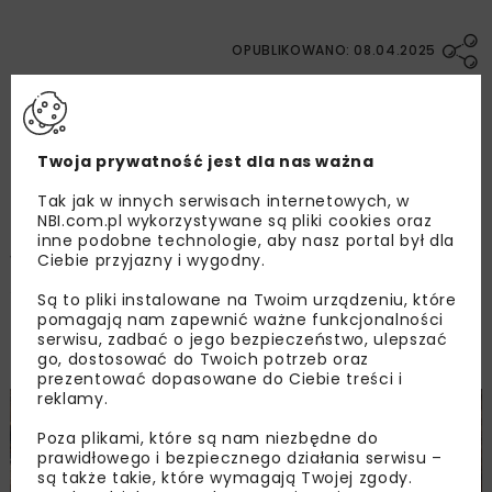
OPUBLIKOWANO: 08.04.2025
Znów Kraków staje się stolicą wiedzy o
technologiach bezwykopowych. W dniach 9-11
Twoja prywatność jest dla nas ważna
kwietnia 2025 r. odbędzie się XI
Tak jak w innych serwisach internetowych, w
Międzynarodowa Konferencja Technologi
NBI.com.pl wykorzystywane są pliki cookies oraz
Bezwykopowych NO-DIG POLAND 2025.
inne podobne technologie, aby nasz portal był dla
Ciebie przyjazny i wygodny.
Wydarzenie jest polskim odpowiednikiem
światowych konferencji NO-DIG,
Są to pliki instalowane na Twoim urządzeniu, które
organizowanych przez ISTT – Międzynarodowe
pomagają nam zapewnić ważne funkcjonalności
serwisu, zadbać o jego bezpieczeństwo, ulepszać
Stowarzyszenie Technologii Bezwykopowych.
go, dostosować do Twoich potrzeb oraz
prezentować dopasowane do Ciebie treści i
reklamy.
Poza plikami, które są nam niezbędne do
prawidłowego i bezpiecznego działania serwisu –
są także takie, które wymagają Twojej zgody.