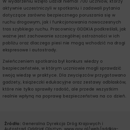
W wydarzeniu wzięło udział niemal 700 uczniów, którzy
aktywnie uczestniczyli w spotkaniu i zadawali pytania
dotyczące zarówno bezpiecznego poruszania się w
ruchu drogowym, jak i funkcjonowania nowoczesnych
tras szybkiego ruchu. Pracownicy GDDKiA podkreślali, jak
ważne jest zachowanie szczególnej ostrożności w ich
pobliżu oraz dlaczego piesi nie mogą wchodzić na drogi
ekspresowe i autostrady.
Zwieńczeniem spotkania był konkurs wiedzy o
bezpieczeństwie, w którym uczniowie mogli sprawdzić
swoją wiedzę w praktyce. Dla zwycięzców przygotowano
gadżety, książeczki edukacyjne oraz zestawy odblasków,
które nie tylko sprawiły radość, ale przede wszystkim
realnie wpłyną na poprawę bezpieczeństwa na co dzień.
Źródło:
Generalna Dyrekcja Dróg Krajowych i
Autostrad Oddział Olsztyn, www.gov.pl/web/gddkia-