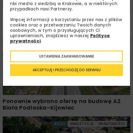
nbi med!a z siedzibą w Krakowie, a w niektórych
przypadkach nasi Partnerzy.
Więcej informacji o korzystaniu przez nas z plików
Remont nawierzchni na węzłach A4.
cookies oraz o przetwarzaniu Twoich danych
Przetarg obejmuje pięć węzłów
osobowych, w tym o przysługujących Ci
uprawnieniach, znajdziesz w naszej
Polityce
prywatności
.
DROGI
INWESTYCJE
WIADOMOŚCI
USTAWIENIA ZAAWANSOWANNE
AKCEPTUJĘ I PRZECHODZĘ DO SERWISU
Ponownie wybrano ofertę na budowę A2
Biała Podlaska–Kijowiec
KOLEJ
INWESTYCJE
WIADOMOŚCI