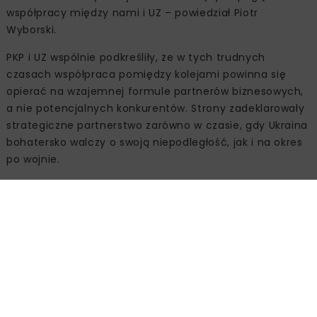
współpracy między nami i UZ – powiedział Piotr
Wyborski.
PKP i UZ wspólnie podkreśliły, że w tych trudnych
czasach współpraca pomiędzy kolejami powinna się
opierać na wzajemnej formule partnerów biznesowych,
a nie potencjalnych konkurentów. Strony zadeklarowały
strategiczne partnerstwo zarówno w czasie, gdy Ukraina
bohatersko walczy o swoją niepodległość, jak i na okres
po wojnie.
Podpisana podczas spotkania deklaracja jasno wskazuje
potrzebę podjęcia niezbędnych działań na rzecz rozwoju
wspólnych przewozów kolejowych ruchu
transgranicznego w latach 2024-2026. Zakres tej
współpracy dotyczyć będzie m.in. systemowej analizy
docelowego rozmiaru, struktury i geografii przewozów w
kontekście określenia niezbędnej zdolności przewozowej
przejść granicznych i terminali przeładunkowych, a