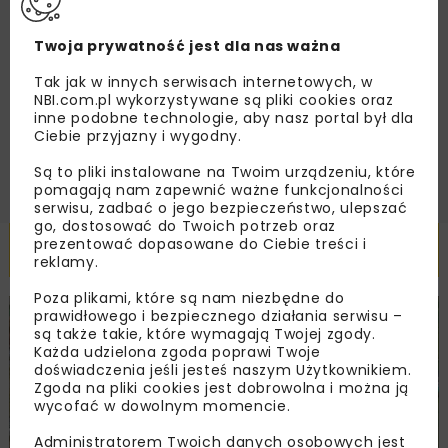
Zapoznałam/em się z
Polityką Prywatności
i
Twoja prywatność jest dla nas ważna
Regulaminem
oraz wyrażam zgodę na otrzymywanie na
podany przeze mnie adres e-mail korespondencji
handlowej w postaci newslettera.
Tak jak w innych serwisach internetowych, w
NBI.com.pl wykorzystywane są pliki cookies oraz
inne podobne technologie, aby nasz portal był dla
ZAPISZ MNIE
Ciebie przyjazny i wygodny.
Są to pliki instalowane na Twoim urządzeniu, które
pomagają nam zapewnić ważne funkcjonalności
serwisu, zadbać o jego bezpieczeństwo, ulepszać
go, dostosować do Twoich potrzeb oraz
prezentować dopasowane do Ciebie treści i
Powiązane artykuły
reklamy.
Poza plikami, które są nam niezbędne do
prawidłowego i bezpiecznego działania serwisu –
DROGI
INWESTYCJE
WIADOMOŚCI
są także takie, które wymagają Twojej zgody.
Każda udzielona zgoda poprawi Twoje
doświadczenia jeśli jesteś naszym Użytkownikiem.
Zgoda na pliki cookies jest dobrowolna i można ją
wycofać w dowolnym momencie.
Administratorem Twoich danych osobowych jest