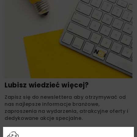
Lubisz wiedzieć więcej?
Zapisz się do newslettera aby otrzymywać od
nas najlepsze informacje branżowe,
zaproszenia na wydarzenia, atrakcyjne oferty i
dedykowane akcje specjalne.