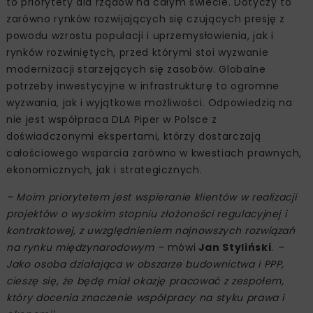
to priorytety dla rządów na całym świecie. Dotyczy to
zarówno rynków rozwijających się czujących presję z
powodu wzrostu populacji i uprzemysłowienia, jak i
rynków rozwiniętych, przed którymi stoi wyzwanie
modernizacji starzejących się zasobów. Globalne
potrzeby inwestycyjne w infrastrukturę to ogromne
wyzwania, jak i wyjątkowe możliwości. Odpowiedzią na
nie jest współpraca DLA Piper w Polsce z
doświadczonymi ekspertami, którzy dostarczają
całościowego wsparcia zarówno w kwestiach prawnych,
ekonomicznych, jak i strategicznych.
– Moim priorytetem jest wspieranie klientów w realizacji
projektów o wysokim stopniu złożoności regulacyjnej i
kontraktowej, z uwzględnieniem najnowszych rozwiązań
na rynku międzynarodowym –
mówi
Jan Styliński
.
–
Jako osoba działająca w obszarze budownictwa i PPP,
cieszę się, że będę miał okazję pracować z zespołem,
który docenia znaczenie współpracy na styku prawa i