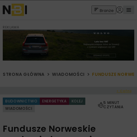
Branże
REKLAMA
STRONA GŁÓWNA
WIADOMOŚCI
FUNDUSZE NORWES
< Cofnij
BUDOWNICTWO
ENERGETYKA
KOLEJ
5 MINUT
CZYTANIA
WIADOMOŚCI
Fundusze Norweskie