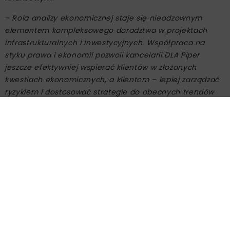
– Rola analizy ekonomicznej staje się nieodzownym
elementem kompleksowego doradztwa w projektach
infrastrukturalnych i inwestycyjnych. Współpraca na
styku prawa i ekonomii pozwoli kancelarii DLA Piper
jeszcze efektywniej wspierać klientów w złożonych
kwestiach ekonomicznych, a klientom – lepiej zarządzać
ryzykiem i dostosować strategie do obecnych trendów
rynkowych –
podkreśla dr
Damian Kaźmierczak
.
Interdyscyplinarne podejście
DLA Piper Poland działa w Polsce od 17 lat i jest częścią
globalnej sieci DLA Piper, jednej z największych kancelarii
prawniczych na świecie. Warszawskie biuro kancelarii
zatrudnia 130 prawników, którzy doradzają klientom w
takich sektorach jak nowe infrastruktura, energetyka,
budownictwo, technologie czy nieruchomości,
Kancelaria oferuje klientom wsparcie w zakresie fuzji i