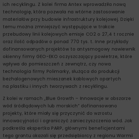
ich recyklingu. Z kolei firma Antex wprowadziła nową
technologię, która pozwala na wtórne zastosowanie
materiałów przy budowie infrastruktury kolejowej. Dzięki
temu można zmniejszyć występujące w trakcie
przebudowy linii kolejowych emisje CO2 o 27,4 t rocznie
oraz ilość odpadów o ponad 770 tys. t. Inne przykłady
dofinansowanych projektów to antysmogowy nawiewnik
okienny firmy GEO-EKO oczyszczający powietrze, które
wpływa do pomieszczeń z zewnątrz, czy nowa
technologia firmy Polimarky, służąca do produkcji
bezhalogenowych mieszanek kablowych opartych
na plastiku i innych tworzywach z recyklingu.
Z kolei w ramach „Blue Growth – Innowacje w obszarze
wód śródlądowych lub morskich” dofinansowano
projekty, które miały się przyczynić do wzrostu
innowacyjności i ograniczyć zanieczyszczenia wód. Jak
podkreśla ekspertka PARP, głównymi beneficjentami
tego grantu okazali się przedsiębiorcy z regionu Warmii