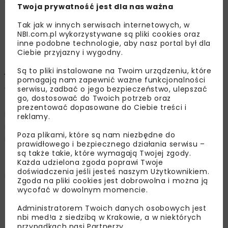
otoczeniu.
Twoja prywatność jest dla nas ważna
- Rozwiązania środowiskowego DNA umożliwiają szybsze
Tak jak w innych serwisach internetowych, w
uzyskanie wiedzy o tym, jakie gatunki występują
NBI.com.pl wykorzystywane są pliki cookies oraz
inne podobne technologie, aby nasz portal był dla
w środowisku w danej lokalizacji, co znacząco przyspiesza
Ciebie przyjazny i wygodny.
cały proces przygotowania inwestycji, a ułatwia potem
jej realizację –
tłumaczy
Dariusz Płąchocki
.
Są to pliki instalowane na Twoim urządzeniu, które
pomagają nam zapewnić ważne funkcjonalności
serwisu, zadbać o jego bezpieczeństwo, ulepszać
Wsparcie w trzecim obszarze NMF „Welfare
go, dostosować do Twoich potrzeb oraz
Technologies – Technologie poprawiające jakość życia”
prezentować dopasowane do Ciebie treści i
było zaś skierowane do firm, które wprowadzają
reklamy.
na rynek ulepszone produkty lub usługi oparte
Poza plikami, które są nam niezbędne do
na nowoczesnych technologiach poprawiających jakość
prawidłowego i bezpiecznego działania serwisu –
życia najbardziej wrażliwych grup społeczeństwa.
są także takie, które wymagają Twojej zgody.
Każda udzielona zgoda poprawi Twoje
Zrealizowano w sumie 11 projektów na kwotę prawie 9,2
doświadczenia jeśli jesteś naszym Użytkownikiem.
mln euro.
Zgoda na pliki cookies jest dobrowolna i można ją
wycofać w dowolnym momencie.
- Mieliśmy też schemat konkursowy dla kobiet, gdzie
firmy przez nie zarządzane mogły rozwijać pomysły
Administratorem Twoich danych osobowych jest
nbi med!a z siedzibą w Krakowie, a w niektórych
od fazy koncepcyjnej do fazy gotowego produktu w tych
przypadkach nasi Partnerzy.