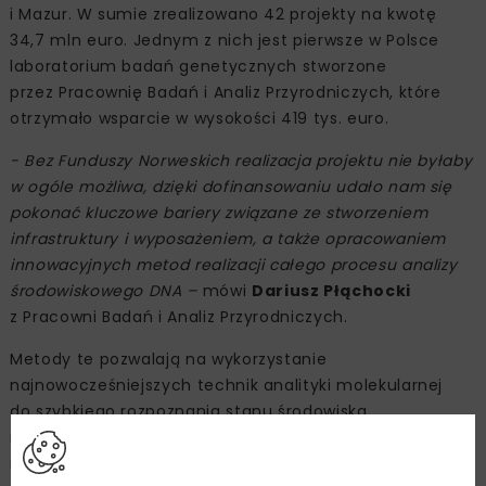
i Mazur. W sumie zrealizowano 42 projekty na kwotę
34,7 mln euro. Jednym z nich jest pierwsze w Polsce
laboratorium badań genetycznych stworzone
przez Pracownię Badań i Analiz Przyrodniczych, które
otrzymało wsparcie w wysokości 419 tys. euro.
- Bez Funduszy Norweskich realizacja projektu nie byłaby
w ogóle możliwa, dzięki dofinansowaniu udało nam się
pokonać kluczowe bariery związane ze stworzeniem
infrastruktury i wyposażeniem, a także opracowaniem
innowacyjnych metod realizacji całego procesu analizy
środowiskowego DNA –
mówi
Dariusz Płąchocki
z Pracowni Badań i Analiz Przyrodniczych.
Metody te pozwalają na wykorzystanie
najnowocześniejszych technik analityki molekularnej
do szybkiego rozpoznania stanu środowiska
naturalnego. Laboratorium koncentruje się
na środowiskach wodnych i ich bezpośrednim