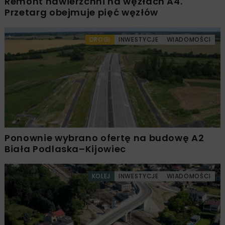
Remont nawierzchni na węzłach A4.
Przetarg obejmuje pięć węzłów
DROGI
INWESTYCJE
WIADOMOŚCI
Ponownie wybrano ofertę na budowę A2
Biała Podlaska–Kijowiec
KOLEJ
INWESTYCJE
WIADOMOŚCI