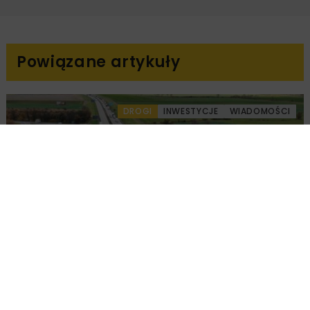
Powiązane artykuły
DROGI
INWESTYCJE
WIADOMOŚCI
Remont nawierzchni na węzłach A4.
Przetarg obejmuje pięć węzłów
DROGI
INWESTYCJE
WIADOMOŚCI