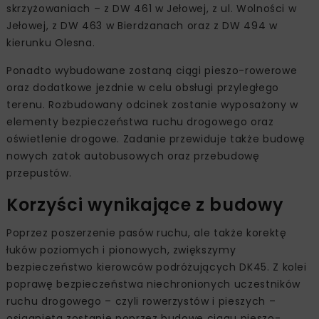
skrzyżowaniach – z DW 461 w Jełowej, z ul. Wolności w
Jełowej, z DW 463 w Bierdzanach oraz z DW 494 w
kierunku Olesna.
Ponadto wybudowane zostaną ciągi pieszo-rowerowe
oraz dodatkowe jezdnie w celu obsługi przyległego
terenu. Rozbudowany odcinek zostanie wyposażony w
elementy bezpieczeństwa ruchu drogowego oraz
oświetlenie drogowe. Zadanie przewiduje także budowę
nowych zatok autobusowych oraz przebudowę
przepustów.
Korzyści wynikające z budowy
Poprzez poszerzenie pasów ruchu, ale także korektę
łuków poziomych i pionowych, zwiększymy
bezpieczeństwo kierowców podróżujących DK45. Z kolei
poprawę bezpieczeństwa niechronionych uczestników
ruchu drogowego – czyli rowerzystów i pieszych –
osiągnięta zostanie poprzez budowę ciągu pieszo-