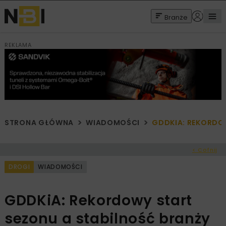
Branże
REKLAMA
STRONA GŁÓWNA
WIADOMOŚCI
GDDKIA: REKORDO
< Cofnij
DROGI
WIADOMOŚCI
GDDKiA: Rekordowy start
sezonu a stabilność branży