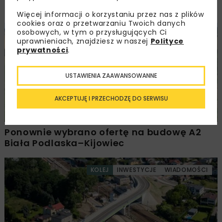
Przetarg obejmuje pięć węzłów
Więcej informacji o korzystaniu przez nas z plików
cookies oraz o przetwarzaniu Twoich danych
osobowych, w tym o przysługujących Ci
DROGI
INWESTYCJE
WIADOMOŚCI
uprawnieniach, znajdziesz w naszej
Polityce
prywatności
.
USTAWIENIA ZAAWANSOWANNE
AKCEPTUJĘ I PRZECHODZĘ DO SERWISU
Ponownie wybrano ofertę na budowę A2
Biała Podlaska–Kijowiec
KOLEJ
INWESTYCJE
WIADOMOŚCI