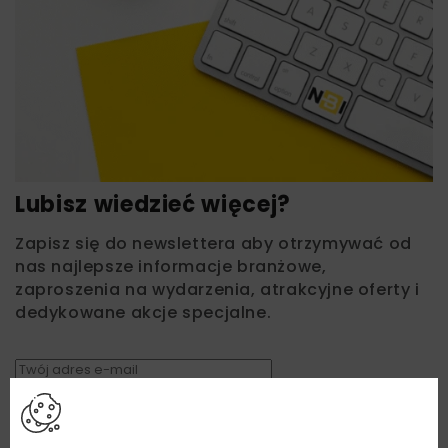
Lubisz wiedzieć więcej?
Zapisz się do newslettera aby otrzymywać od
nas najlepsze informacje branżowe,
zaproszenia na wydarzenia, atrakcyjne oferty i
dedykowane akcje specjalne.
Zapoznałam/em się z
Polityką Prywatności
i
Regulaminem
oraz wyrażam zgodę na otrzymywanie na
podany przeze mnie adres e-mail korespondencji