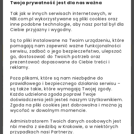
handlowej w postaci newslettera.
Twoja prywatność jest dla nas ważna
Tak jak w innych serwisach internetowych, w
ZAPISZ MNIE
NBI.com.pl wykorzystywane są pliki cookies oraz
inne podobne technologie, aby nasz portal był dla
Ciebie przyjazny i wygodny.
Są to pliki instalowane na Twoim urządzeniu, które
pomagają nam zapewnić ważne funkcjonalności
Powiązane artykuły
serwisu, zadbać o jego bezpieczeństwo, ulepszać
go, dostosować do Twoich potrzeb oraz
prezentować dopasowane do Ciebie treści i
reklamy.
DROGI
INWESTYCJE
WIADOMOŚCI
Poza plikami, które są nam niezbędne do
prawidłowego i bezpiecznego działania serwisu –
są także takie, które wymagają Twojej zgody.
Każda udzielona zgoda poprawi Twoje
doświadczenia jeśli jesteś naszym Użytkownikiem.
Zgoda na pliki cookies jest dobrowolna i można ją
wycofać w dowolnym momencie.
Administratorem Twoich danych osobowych jest
nbi med!a z siedzibą w Krakowie, a w niektórych
Remont nawierzchni na węzłach A4.
przypadkach nasi Partnerzy.