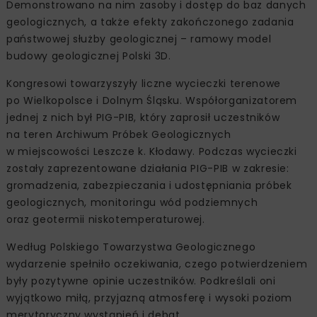
Demonstrowano na nim zasoby i dostęp do baz danych
geologicznych, a także efekty zakończonego zadania
państwowej służby geologicznej – ramowy model
budowy geologicznej Polski 3D.
Kongresowi towarzyszyły liczne wycieczki terenowe
po Wielkopolsce i Dolnym Śląsku. Współorganizatorem
jednej z nich był PIG-PIB, który zaprosił uczestników
na teren Archiwum Próbek Geologicznych
w miejscowości Leszcze k. Kłodawy. Podczas wycieczki
zostały zaprezentowane działania PIG-PIB w zakresie:
gromadzenia, zabezpieczania i udostępniania próbek
geologicznych, monitoringu wód podziemnych
oraz geotermii niskotemperaturowej.
Według Polskiego Towarzystwa Geologicznego
wydarzenie spełniło oczekiwania, czego potwierdzeniem
były pozytywne opinie uczestników. Podkreślali oni
wyjątkowo miłą, przyjazną atmosferę i wysoki poziom
merytoryczny wystąpień i debat.