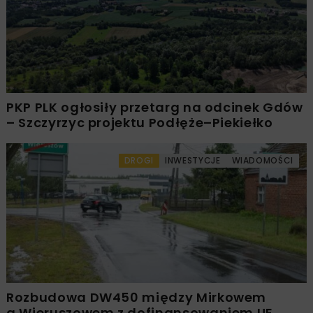
PKP PLK ogłosiły przetarg na odcinek Gdów
– Szczyrzyc projektu Podłęże–Piekiełko
DROGI
INWESTYCJE
WIADOMOŚCI
Rozbudowa DW450 między Mirkowem
a Wieruszowem z dofinansowaniem UE