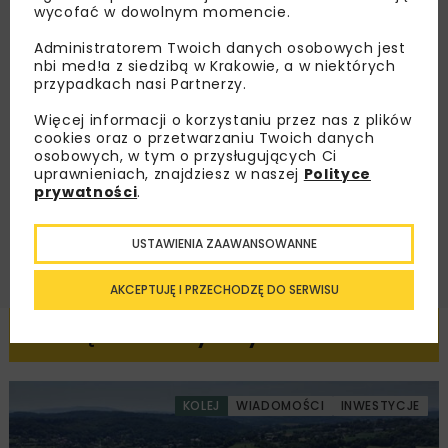
zaproszenia na wydarzenia, atrakcyjne oferty i
wycofać w dowolnym momencie.
dedykowane akcje specjalne.
Administratorem Twoich danych osobowych jest
nbi med!a z siedzibą w Krakowie, a w niektórych
przypadkach nasi Partnerzy.
Więcej informacji o korzystaniu przez nas z plików
Zapoznałam/em się z
Polityką Prywatności
i
Regulaminem
oraz wyrażam zgodę na otrzymywanie na
cookies oraz o przetwarzaniu Twoich danych
podany przeze mnie adres e-mail korespondencji
osobowych, w tym o przysługujących Ci
handlowej w postaci newslettera.
uprawnieniach, znajdziesz w naszej
Polityce
prywatności
.
ZAPISZ MNIE
USTAWIENIA ZAAWANSOWANNE
AKCEPTUJĘ I PRZECHODZĘ DO SERWISU
Powiązane artykuły
KOLEJ
WIADOMOŚCI
INWESTYCJE