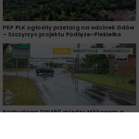
PKP PLK ogłosiły przetarg na odcinek Gdów
– Szczyrzyc projektu Podłęże–Piekiełko
DROGI
INWESTYCJE
WIADOMOŚCI
Rozbudowa DW450 między Mirkowem a
Wieruszowem z dofinansowaniem UE
DROGI
INWESTYCJE
WIADOMOŚCI