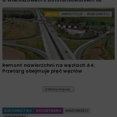
DROGI
INWESTYCJE
WIADOMOŚCI
Remont nawierzchni na węzłach A4.
Przetarg obejmuje pięć węzłów
Załaduj więcej...
BUDOWNICTWO
GEOINŻYNIERIA
WIADOMOŚCI
WYDARZENIA