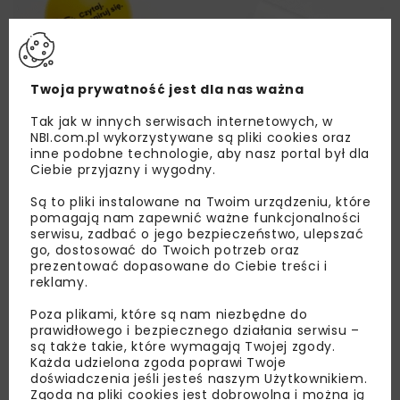
Twoja prywatność jest dla nas ważna
Tak jak w innych serwisach internetowych, w
NBI.com.pl wykorzystywane są pliki cookies oraz
inne podobne technologie, aby nasz portal był dla
Ciebie przyjazny i wygodny.
Są to pliki instalowane na Twoim urządzeniu, które
pomagają nam zapewnić ważne funkcjonalności
serwisu, zadbać o jego bezpieczeństwo, ulepszać
go, dostosować do Twoich potrzeb oraz
prezentować dopasowane do Ciebie treści i
reklamy.
Poza plikami, które są nam niezbędne do
Lubisz wiedzieć więcej?
prawidłowego i bezpiecznego działania serwisu –
są także takie, które wymagają Twojej zgody.
Zapisz się do newslettera aby otrzymywać od
Każda udzielona zgoda poprawi Twoje
doświadczenia jeśli jesteś naszym Użytkownikiem.
nas najlepsze informacje branżowe,
Zgoda na pliki cookies jest dobrowolna i można ją