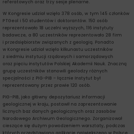
referatowych oraz trzy sesje plenarne.
W Kongresie udział wzięło 378 osób, w tym 145 członków
PTGeol i 50 studentów i doktorantów. 150 osób
reprezentowało 18 uczelni wyższych, 116 instytuty
badawcze, a 80 uczestników reprezentowało 28 firm
i przedsiębiorstw związanych z geologią. Ponadto
w Kongresie udział wzięło kilkunastu uczestników
z siedmiu instytucji rządowych i samorządowych
oraz pięciu instytutów Polskiej Akademii Nauk. Znaczną
grupę uczestników stanowili geolodzy różnych
specjalności z PIG-PIB – łącznie Instytut był
reprezentowany przez prawie 120 osób.
PIG-PIB, jako główny depozytariusz informacji
geologicznej w kraju, postawił na zaprezentowanie
licznych baz danych geologicznych oraz zasobów
Narodowego Archiwum Geologicznego. Zorganizował
cieszące się dużym powodzeniem warsztaty, podczas
których przedstawiono aplikacje największego w Polsce