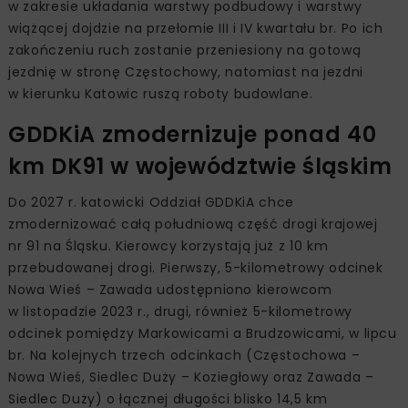
w zakresie układania warstwy podbudowy i warstwy
wiążącej dojdzie na przełomie III i IV kwartału br. Po ich
zakończeniu ruch zostanie przeniesiony na gotową
jezdnię w stronę Częstochowy, natomiast na jezdni
w kierunku Katowic ruszą roboty budowlane.
GDDKiA zmodernizuje ponad 40
km DK91 w województwie śląskim
Do 2027 r. katowicki Oddział GDDKiA chce
zmodernizować całą południową część drogi krajowej
nr 91 na Śląsku. Kierowcy korzystają już z 10 km
przebudowanej drogi. Pierwszy, 5-kilometrowy odcinek
Nowa Wieś – Zawada udostępniono kierowcom
w listopadzie 2023 r., drugi, również 5-kilometrowy
odcinek pomiędzy Markowicami a Brudzowicami, w lipcu
br. Na kolejnych trzech odcinkach (Częstochowa –
Nowa Wieś, Siedlec Duży – Koziegłowy oraz Zawada –
Siedlec Duży) o łącznej długości blisko 14,5 km