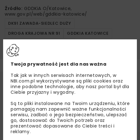
Źródło:
GDDKiA O/Katowice,
www.gov.pl/web/gddkia-katowice/
DK91 ZAWADA-SIEDLEC DUŻY
DROGA KRAJOWA NR 91
GDDKIA KATOWICE
INFRASTRUKTURA DROGOWA
Twoja prywatność jest dla nas ważna
Tak jak w innych serwisach internetowych, w
NBI.com.pl wykorzystywane są pliki cookies oraz
inne podobne technologie, aby nasz portal był dla
Ciebie przyjazny i wygodny.
Są to pliki instalowane na Twoim urządzeniu, które
pomagają nam zapewnić ważne funkcjonalności
serwisu, zadbać o jego bezpieczeństwo, ulepszać
go, dostosować do Twoich potrzeb oraz
prezentować dopasowane do Ciebie treści i
reklamy.