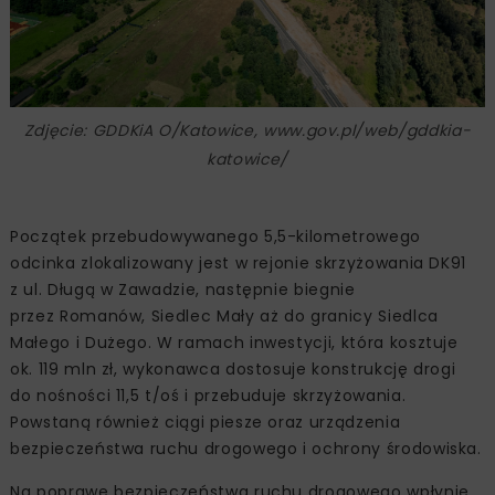
Zdjęcie: GDDKiA O/Katowice, www.gov.pl/web/gddkia-
katowice/
Początek przebudowywanego 5,5-kilometrowego
odcinka zlokalizowany jest w rejonie skrzyżowania DK91
z ul. Długą w Zawadzie, następnie biegnie
przez Romanów, Siedlec Mały aż do granicy Siedlca
Małego i Dużego. W ramach inwestycji, która kosztuje
ok. 119 mln zł, wykonawca dostosuje konstrukcję drogi
do nośności 11,5 t/oś i przebuduje skrzyżowania.
Powstaną również ciągi piesze oraz urządzenia
bezpieczeństwa ruchu drogowego i ochrony środowiska.
Na poprawę bezpieczeństwa ruchu drogowego wpłynie