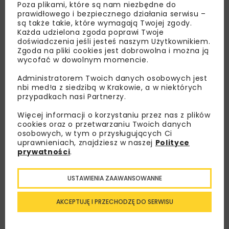
Poza plikami, które są nam niezbędne do
prawidłowego i bezpiecznego działania serwisu –
są także takie, które wymagają Twojej zgody.
Każda udzielona zgoda poprawi Twoje
doświadczenia jeśli jesteś naszym Użytkownikiem.
Zgoda na pliki cookies jest dobrowolna i można ją
wycofać w dowolnym momencie.
Administratorem Twoich danych osobowych jest
nbi med!a z siedzibą w Krakowie, a w niektórych
przypadkach nasi Partnerzy.
Lubisz wiedzieć więcej?
Więcej informacji o korzystaniu przez nas z plików
cookies oraz o przetwarzaniu Twoich danych
osobowych, w tym o przysługujących Ci
Zapisz się do newslettera aby otrzymywać od
uprawnieniach, znajdziesz w naszej
Polityce
nas najlepsze informacje branżowe,
prywatności
.
zaproszenia na wydarzenia, atrakcyjne oferty i
dedykowane akcje specjalne.
USTAWIENIA ZAAWANSOWANNE
AKCEPTUJĘ I PRZECHODZĘ DO SERWISU
Zapoznałam/em się z
Polityką Prywatności
i
Regulaminem
oraz wyrażam zgodę na otrzymywanie na