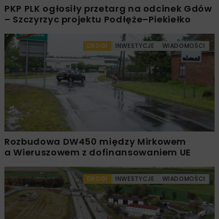
PKP PLK ogłosiły przetarg na odcinek Gdów
– Szczyrzyc projektu Podłęże–Piekiełko
DROGI
INWESTYCJE
WIADOMOŚCI
Rozbudowa DW450 między Mirkowem
a Wieruszowem z dofinansowaniem UE
DROGI
INWESTYCJE
WIADOMOŚCI