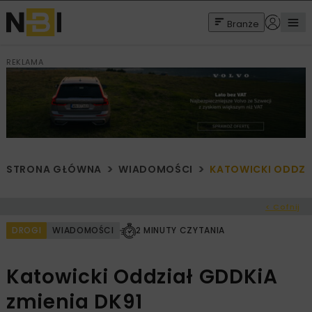
Branże
REKLAMA
STRONA GŁÓWNA
WIADOMOŚCI
KATOWICKI ODDZIA
< Cofnij
DROGI
WIADOMOŚCI
2 MINUTY CZYTANIA
Katowicki Oddział GDDKiA
zmienia DK91