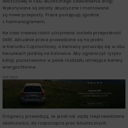
deszczowej w celu skutecznego odwodnienia drogi.
Wykonywane są ekrany akustyczne I montowane
są nowe przepusty. Prace postępują zgodnie
z harmonogramem.
Na czas trwania robót utrzymana została przejezdność
DK91. Aktualnie prace prowadzone są na jezdni
w kierunku Częstochowy, a kierowcy poruszają się w obu
kierunkach jezdnią na Katowice. Aby ograniczyć ryzyko
kolizji, pozostawiono w pasie rozdziału istniejące bariery
energochłonne.
REKLAMA
Drogowcy przewidują, że jeżeli nie zajdą nieprzewidziane
okoliczności, do rozpoczęcia prac bitumicznych