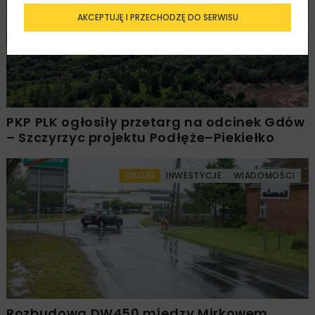
AKCEPTUJĘ I PRZECHODZĘ DO SERWISU
PKP PLK ogłosiły przetarg na odcinek Gdów
– Szczyrzyc projektu Podłęże–Piekiełko
DROGI
INWESTYCJE
WIADOMOŚCI
Rozbudowa DW450 między Mirkowem