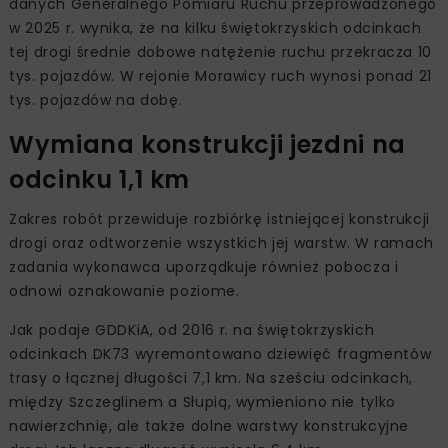
danych Generalnego Pomiaru Ruchu przeprowadzonego
w 2025 r. wynika, że na kilku świętokrzyskich odcinkach
tej drogi średnie dobowe natężenie ruchu przekracza 10
tys. pojazdów. W rejonie Morawicy ruch wynosi ponad 21
tys. pojazdów na dobę.
Wymiana konstrukcji jezdni na
odcinku 1,1 km
Zakres robót przewiduje rozbiórkę istniejącej konstrukcji
drogi oraz odtworzenie wszystkich jej warstw. W ramach
zadania wykonawca uporządkuje również pobocza i
odnowi oznakowanie poziome.
Jak podaje GDDKiA, od 2016 r. na świętokrzyskich
odcinkach DK73 wyremontowano dziewięć fragmentów
trasy o łącznej długości 7,1 km. Na sześciu odcinkach,
między Szczeglinem a Słupią, wymieniono nie tylko
nawierzchnię, ale także dolne warstwy konstrukcyjne