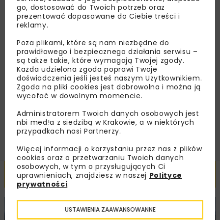
go, dostosować do Twoich potrzeb oraz
zaproszenia na wydarzenia, atrakcyjne oferty i
prezentować dopasowane do Ciebie treści i
dedykowane akcje specjalne.
reklamy.
Poza plikami, które są nam niezbędne do
prawidłowego i bezpiecznego działania serwisu –
są także takie, które wymagają Twojej zgody.
Zapoznałam/em się z
Polityką Prywatności
i
Każda udzielona zgoda poprawi Twoje
Regulaminem
oraz wyrażam zgodę na otrzymywanie na
doświadczenia jeśli jesteś naszym Użytkownikiem.
podany przeze mnie adres e-mail korespondencji
Zgoda na pliki cookies jest dobrowolna i można ją
handlowej w postaci newslettera.
wycofać w dowolnym momencie.
Administratorem Twoich danych osobowych jest
ZAPISZ MNIE
nbi med!a z siedzibą w Krakowie, a w niektórych
przypadkach nasi Partnerzy.
Więcej informacji o korzystaniu przez nas z plików
cookies oraz o przetwarzaniu Twoich danych
osobowych, w tym o przysługujących Ci
Powiązane artykuły
uprawnieniach, znajdziesz w naszej
Polityce
prywatności
.
KOLEJ
WIADOMOŚCI
INWESTYCJE
USTAWIENIA ZAAWANSOWANNE