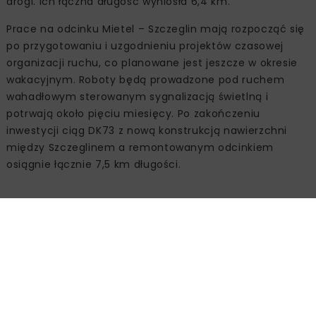
drogi. Ich łączna długość wyniosła 6,4 km.
Prace na odcinku Mietel – Szczeglin mają rozpocząć się
po przygotowaniu i uzgodnieniu projektów czasowej
organizacji ruchu, co planowane jest jeszcze w okresie
wakacyjnym. Roboty będą prowadzone pod ruchem
wahadłowym sterowanym sygnalizacją świetlną i
potrwają około pięciu miesięcy. Po zakończeniu
inwestycji ciąg DK73 z nową konstrukcją nawierzchni
między Szczeglinem a remontowanym odcinkiem
osiągnie łącznie 7,5 km długości.
Źródło:
GDDKiA O/Kielce
Powiązane artykuły