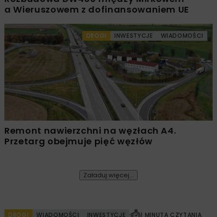
a Wieruszowem z dofinansowaniem UE
DROGI
INWESTYCJE
WIADOMOŚCI
Remont nawierzchni na węzłach A4.
Przetarg obejmuje pięć węzłów
Załaduj więcej...
DROGI
WIADOMOŚCI
INWESTYCJE
1 MINUTA CZYTANIA