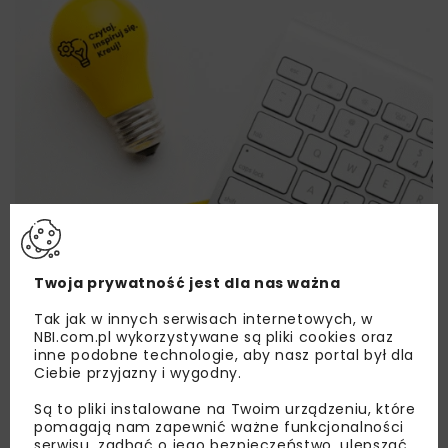
Twoja prywatność jest dla nas ważna
Tak jak w innych serwisach internetowych, w
NBI.com.pl wykorzystywane są pliki cookies oraz
inne podobne technologie, aby nasz portal był dla
Ciebie przyjazny i wygodny.
Lubisz wiedzieć więcej?
Są to pliki instalowane na Twoim urządzeniu, które
Zapisz się do newslettera aby otrzymywać od
pomagają nam zapewnić ważne funkcjonalności
nas najlepsze informacje branżowe,
serwisu, zadbać o jego bezpieczeństwo, ulepszać