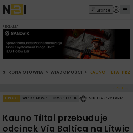
Branże
REKLAMA
STRONA GŁÓWNA
WIADOMOŚCI
KAUNO TILTAI PRZE
< Cofnij
DROGI
WIADOMOŚCI
INWESTYCJE
1 MINUTA CZYTANIA
Kauno Tiltai przebuduje
odcinek Via Baltica na Litwie