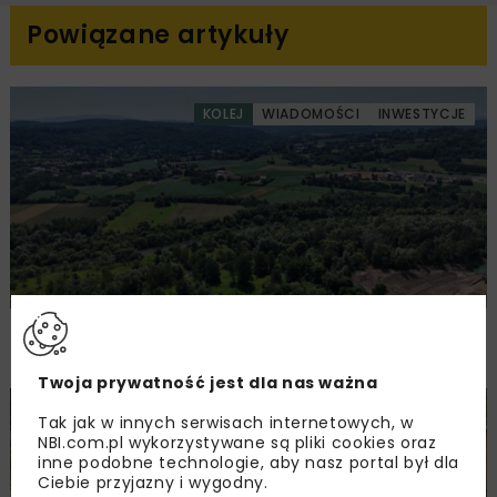
Powiązane artykuły
KOLEJ
WIADOMOŚCI
INWESTYCJE
PKP PLK ogłosiły przetarg na odcinek Gdów
– Szczyrzyc projektu Podłęże–Piekiełko
Twoja prywatność jest dla nas ważna
DROGI
INWESTYCJE
WIADOMOŚCI
Tak jak w innych serwisach internetowych, w
NBI.com.pl wykorzystywane są pliki cookies oraz
inne podobne technologie, aby nasz portal był dla
Ciebie przyjazny i wygodny.