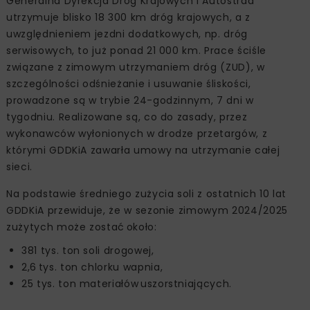
Generalna Dyrekcja Dróg Krajowych i Autostrad
utrzymuje blisko 18 300 km dróg krajowych, a z
uwzględnieniem jezdni dodatkowych, np. dróg
serwisowych, to już ponad 21 000 km. Prace ściśle
związane z zimowym utrzymaniem dróg (ZUD), w
szczególności odśnieżanie i usuwanie śliskości,
prowadzone są w trybie 24-godzinnym, 7 dni w
tygodniu. Realizowane są, co do zasady, przez
wykonawców wyłonionych w drodze przetargów, z
którymi GDDKiA zawarła umowy na utrzymanie całej
sieci.
Na podstawie średniego zużycia soli z ostatnich 10 lat
GDDKiA przewiduje, że w sezonie zimowym 2024/2025
zużytych może zostać około:
381 tys. ton soli drogowej,
2,6 tys. ton chlorku wapnia,
25 tys. ton materiałów uszorstniających.