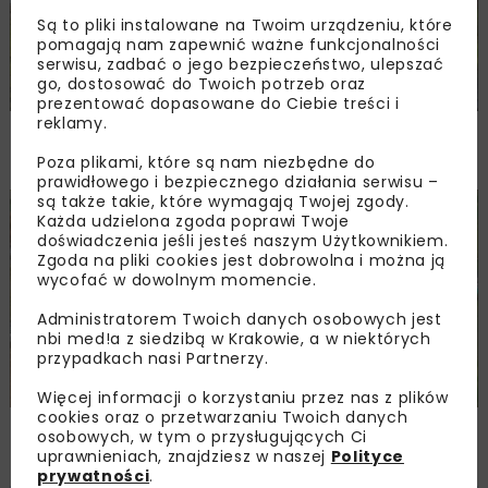
Są to pliki instalowane na Twoim urządzeniu, które
pomagają nam zapewnić ważne funkcjonalności
serwisu, zadbać o jego bezpieczeństwo, ulepszać
go, dostosować do Twoich potrzeb oraz
prezentować dopasowane do Ciebie treści i
reklamy.
Rozbudowa DW450 między Mirkowem
a Wieruszowem z dofinansowaniem UE
Poza plikami, które są nam niezbędne do
prawidłowego i bezpiecznego działania serwisu –
są także takie, które wymagają Twojej zgody.
DROGI
INWESTYCJE
WIADOMOŚCI
Każda udzielona zgoda poprawi Twoje
doświadczenia jeśli jesteś naszym Użytkownikiem.
Zgoda na pliki cookies jest dobrowolna i można ją
wycofać w dowolnym momencie.
Administratorem Twoich danych osobowych jest
nbi med!a z siedzibą w Krakowie, a w niektórych
przypadkach nasi Partnerzy.
Więcej informacji o korzystaniu przez nas z plików
cookies oraz o przetwarzaniu Twoich danych
Remont nawierzchni na węzłach A4.
osobowych, w tym o przysługujących Ci
Przetarg obejmuje pięć węzłów
uprawnieniach, znajdziesz w naszej
Polityce
prywatności
.