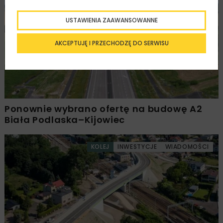
DROGI
INWESTYCJE
WIADOMOŚCI
USTAWIENIA ZAAWANSOWANNE
AKCEPTUJĘ I PRZECHODZĘ DO SERWISU
Ponownie wybrano ofertę na budowę A2
Biała Podlaska–Kijowiec
KOLEJ
INWESTYCJE
WIADOMOŚCI