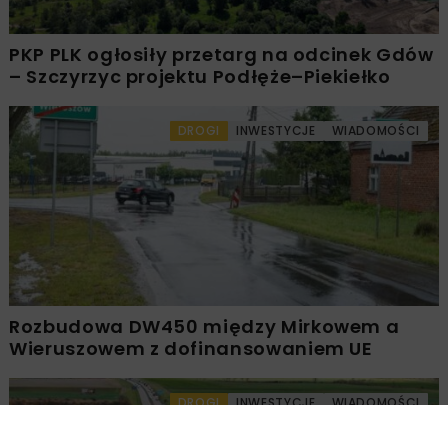
PKP PLK ogłosiły przetarg na odcinek Gdów
– Szczyrzyc projektu Podłęże–Piekiełko
DROGI
INWESTYCJE
WIADOMOŚCI
Rozbudowa DW450 między Mirkowem a
Wieruszowem z dofinansowaniem UE
DROGI
INWESTYCJE
WIADOMOŚCI