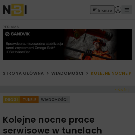
Branże
REKLAMA
STRONA GŁÓWNA
WIADOMOŚCI
KOLEJNE NOCNE P
< Cofnij
DROGI
TUNELE
WIADOMOŚCI
Kolejne nocne prace
serwisowe w tunelach