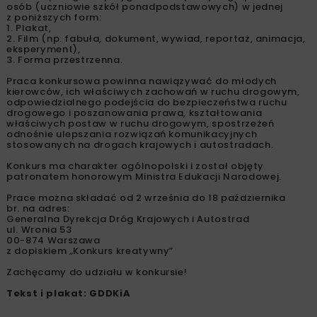
osób (uczniowie szkół ponadpodstawowych) w jednej
z poniższych form:
1. Plakat,
2. Film (np. fabuła, dokument, wywiad, reportaż, animacja,
eksperyment),
3. Forma przestrzenna.
Praca konkursowa powinna nawiązywać do młodych
kierowców, ich właściwych zachowań w ruchu drogowym,
odpowiedzialnego podejścia do bezpieczeństwa ruchu
drogowego i poszanowania prawa, kształtowania
właściwych postaw w ruchu drogowym, spostrzeżeń
odnośnie ulepszania rozwiązań komunikacyjnych
stosowanych na drogach krajowych i autostradach.
Konkurs ma charakter ogólnopolski i został objęty
patronatem honorowym Ministra Edukacji Narodowej.
Prace można składać od 2 września do 18 października
br. na adres:
Generalna Dyrekcja Dróg Krajowych i Autostrad
ul. Wronia 53
00-874 Warszawa
z dopiskiem „Konkurs kreatywny”
Zachęcamy do udziału w konkursie!
Tekst i plakat: GDDKiA