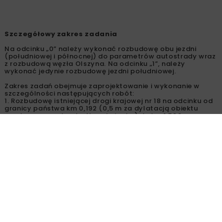
Szczegółowy zakres zadania
Na odcinku „0” należy wykonać rozbudowę obu jezdni
(południowej i północnej) do parametrów autostrady wraz
z rozbudową węzła Olszyna. Na odcinku „1”, należy
wykonać jedynie rozbudowę jezdni południowej.
Zakres zadań obejmuje zaprojektowanie i wykonanie w
szczególności następujących robót:
1. Rozbudowę istniejącej drogi krajowej nr 18 na odcinku od
granicy państwa km 0,192 (0,5 m za dylatacją obiektu
mostowego nad rzeką Nysa Łużycka) do km 1,500 wraz z
węzłem Olszyna, w tym dobudowa pasów włączania i
wyłączania w zakresie dostosowania do parametrów drogi
klasy A;
2. Zamknięcie istniejącego zjazdu/wjazdu bezpośrednio na
drogę krajową nr 18 w km około 0,410 wraz z likwidacją
zjazdu, rozbiórką nawierzchni, przepustów i zapewnienie
dojazdu do gminnej oczyszczalni ścieków poprzez pas
technologiczny;
3. Zamknięcie istniejących zjazdów/wjazdów (wraz z
likwidacją zjazdu, rozbiórką nawierzchni, przepustów),
które komunikowały teren byłego przejścia granicznego
bezpośrednio do drogi krajowej nr 18 i stanowiły włączenie
dróg powiatowych 1431F oraz 1432F do drogi krajowej nr 18.
Teren ten w stanie istniejącym ma również dostęp do DK18