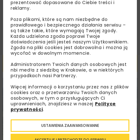
Regulaminem
oraz wyrażam zgodę na otrzymywanie na
prezentować dopasowane do Ciebie treści i
podany przeze mnie adres e-mail korespondencji
reklamy.
handlowej w postaci newslettera.
Poza plikami, które są nam niezbędne do
prawidłowego i bezpiecznego działania serwisu –
ZAPISZ MNIE
są także takie, które wymagają Twojej zgody.
Każda udzielona zgoda poprawi Twoje
doświadczenia jeśli jesteś naszym Użytkownikiem.
Zgoda na pliki cookies jest dobrowolna i można ją
wycofać w dowolnym momencie.
Powiązane artykuły
Administratorem Twoich danych osobowych jest
nbi med!a z siedzibą w Krakowie, a w niektórych
przypadkach nasi Partnerzy.
KOLEJ
WIADOMOŚCI
INWESTYCJE
Więcej informacji o korzystaniu przez nas z plików
cookies oraz o przetwarzaniu Twoich danych
osobowych, w tym o przysługujących Ci
uprawnieniach, znajdziesz w naszej
Polityce
prywatności
.
USTAWIENIA ZAAWANSOWANNE
AKCEPTUJĘ I PRZECHODZĘ DO SERWISU