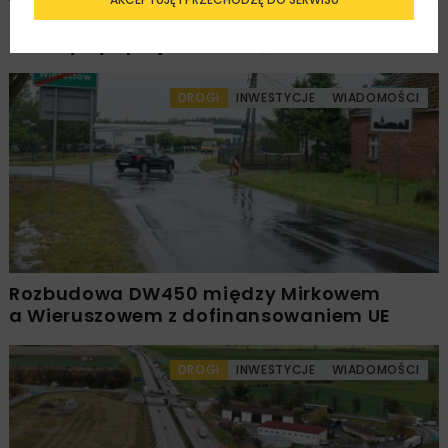
PKP PLK ogłosiły przetarg na odcinek Gdów
– Szczyrzyc projektu Podłęże–Piekiełko
DROGI
INWESTYCJE
WIADOMOŚCI
Rozbudowa DW450 między Mirkowem
a Wieruszowem z dofinansowaniem UE
DROGI
INWESTYCJE
WIADOMOŚCI