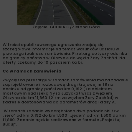
Zdjęcie: GDDKiA O/Zielona Góra
W treści opublikowanego ogłoszenia znajdą się
szczegółowe informacje na temat warunków udziału w
przetargu i zakresu zamówienia. Przetarg dotyczy odcinka
od granicy państwa w Olszynie do węzła Żary Zachód. Na
oferty czekamy do 10 października br.
Co w ramach zamówienia
Zwycięzca przetargu w ramach zamówienia ma za zadanie
zaprojektowanie i rozbudowę drogi krajowej nr 18 na
odcinku od granicy państwa km 0,192 (za obiektem
mostowym nad rzeką Nysa Łużycka) wraz z węzłem
Olszyna do km 11,860 (2 km za węzłem Żary Zachód) w
zakresie dostosowania do parametrów drogi klasy A.
W ramach zadania wyodrębniono dwa pododcinki tzw.
„zero” od km 0,192 do km 1,500 i „jeden” od km 1,500 do km
11,860. Zadanie będzie realizowane w formule „Projektuj i
Buduj”.