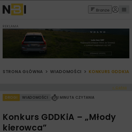
Branże
REKLAMA
STRONA GŁÓWNA
WIADOMOŚCI
KONKURS GDDKIA 
< Cofnij
DROGI
WIADOMOŚCI
1 MINUTA CZYTANIA
Konkurs GDDKiA – „Młody
kierowca”