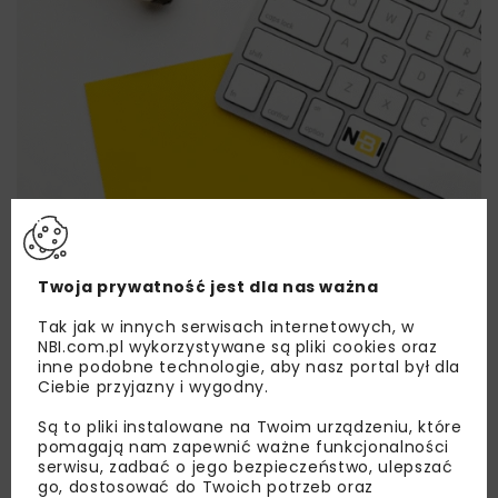
Lubisz wiedzieć więcej?
Twoja prywatność jest dla nas ważna
Zapisz się do newslettera aby otrzymywać od
nas najlepsze informacje branżowe,
Tak jak w innych serwisach internetowych, w
NBI.com.pl wykorzystywane są pliki cookies oraz
zaproszenia na wydarzenia, atrakcyjne oferty i
inne podobne technologie, aby nasz portal był dla
dedykowane akcje specjalne.
Ciebie przyjazny i wygodny.
Są to pliki instalowane na Twoim urządzeniu, które
pomagają nam zapewnić ważne funkcjonalności
serwisu, zadbać o jego bezpieczeństwo, ulepszać
Zapoznałam/em się z
Polityką Prywatności
i
go, dostosować do Twoich potrzeb oraz