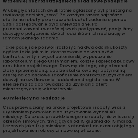
Wcześniej bez rozstrzygnięcia stąd nowe podejście
W ubiegłych latach dwukrotnie ogłaszany był przetarg na
realizację odcinka „zero”. Za każdym razem najtańsza
oferta na roboty przekraczała budżet zadania o ponad
50% i postępowanie było unieważniane. Po
przeanalizowaniu wcześniejszych postępowań, podjęliśmy
decyzję o połączeniu dwóch odcinków i ich realizację w
ramach jednego zadania.
Takie podejście pozwoli rozłożyć na dwa odcinki, koszty
ogólne takie jak m.in. dostosowanie do warunków
kontraktu, w tym węzeł betoniarski, wyposażenie
laboratorium z jego utrzymaniem, koszty zaplecza budowy
oraz biura projektowego. Dążymy do tego, aby oferenci
złożyli przemyślaną, dobrze skalkulowaną i optymalną
ofertę na całościowe zakończenie kontraktu z uzyskaniem
decyzji na użytkowanie i oddaniem drogi do ruchu. W
efekcie ma to doprowadzić do uzyskania ofert
mieszczących się w kosztorysie.
40 miesięcy na realizację
Czas przewidziany na prace projektowe i roboty wraz z
uzyskaniem pozwolenia na użytkowanie wynosi 40
miesięcy. Do czasu przewidzianego na roboty nie wlicza się
okresów zimowych, trwających od 15 grudnia do 15 marca,
liczonych jako trzy miesiące. Natomiast do czasu objętego
projektowaniem okresy zimowe są wliczane.