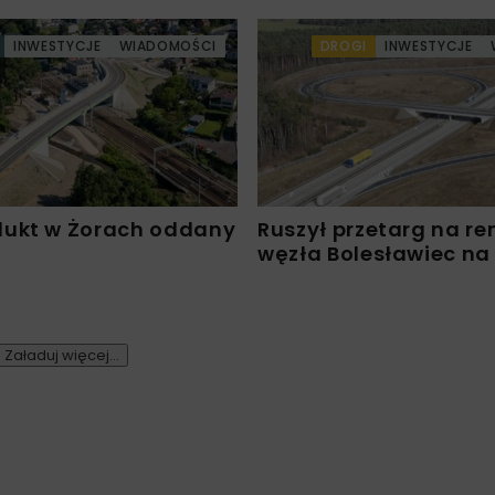
INWESTYCJE
WIADOMOŚCI
DROGI
INWESTYCJE
ukt w Żorach oddany
Ruszył przetarg na r
węzła Bolesławiec na
Załaduj więcej...