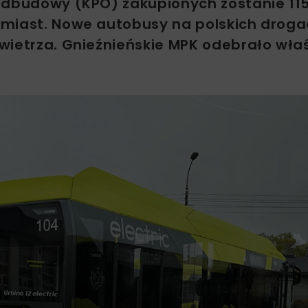
 Odbudowy (KPO) zakupionych zostanie 11
 miast. Nowe autobusy na polskich drog
wietrza. Gnieźnieńskie MPK odebrało wła