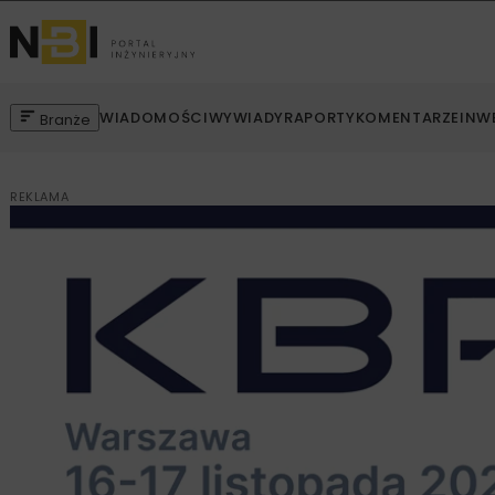
WIADOMOŚCI
WYWIADY
RAPORTY
KOMENTARZE
INW
Branże
REKLAMA