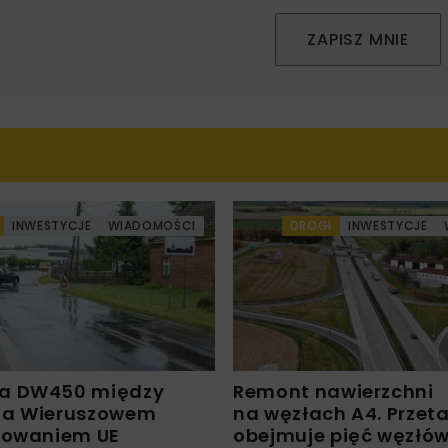
ZAPISZ MNIE
INWESTYCJE
WIADOMOŚCI
DROGI
INWESTYCJE
a DW450 między
Remont nawierzchni
 a Wieruszowem
na węzłach A4. Przet
sowaniem UE
obejmuje pięć węzłó