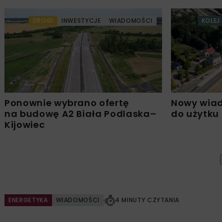
DROGI
INWESTYCJE
WIADOMOŚCI
KOLEJ
Ponownie wybrano ofertę
Nowy wiad
na budowę A2 Biała Podlaska–
do użytku
Kijowiec
ENERGETYKA
WIADOMOŚCI
4 MINUTY CZYTANIA