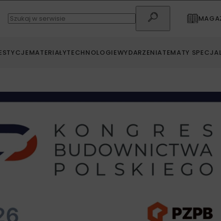
MAGAZ
ESTYCJE
MATERIAŁY
TECHNOLOGIE
WYDARZENIA
TEMATY SPECJA