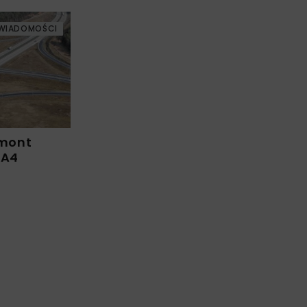
WIADOMOŚCI
emont
 A4