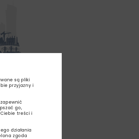
sport zbiorowy
W do końca
wane są pliki
bie przyjazny i
w. kwoty,
 zapewnić
epszać go,
ebie treści i
KPO
ego działania
OWY
ielona zgoda