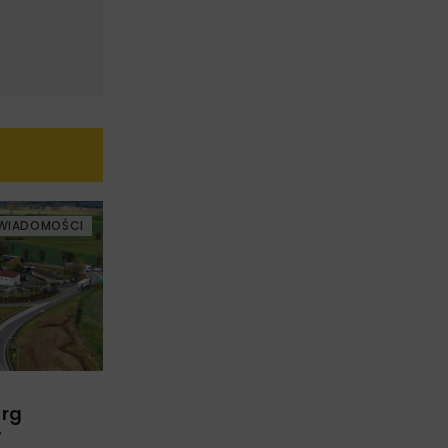
WIADOMOŚCI
arg
w