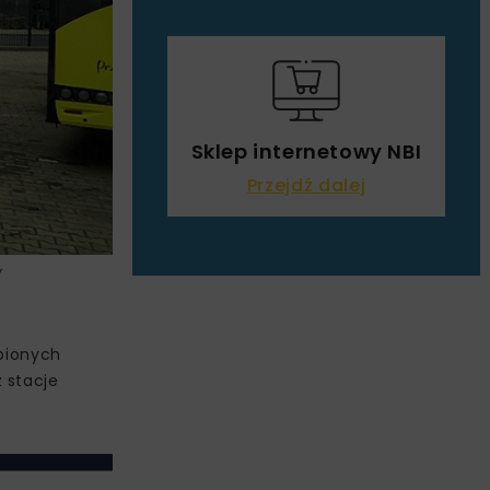
Sklep internetowy NBI
Przejdź dalej
/
upionych
 stacje