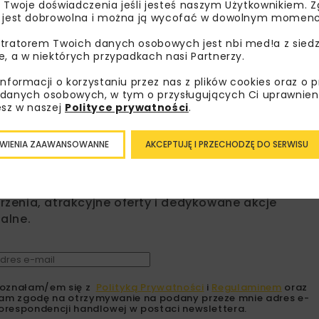
 Twoje doświadczenia jeśli jesteś naszym Użytkownikiem. Zg
MINISTERSTWO KLIMATU I ŚRODOWISKA
M
 jest dobrowolna i można ją wycofać w dowolnym momenc
tratorem Twoich danych osobowych jest nbi med!a z siedz
MPK GNIEZNO
NFOŚIGW
ZEROEMISYJNY TRANSP
e, a w niektórych przypadkach nasi Partnerzy.
informacji o korzystaniu przez nas z plików cookies oraz o 
danych osobowych, w tym o przysługujących Ci uprawnien
esz w naszej
Polityce prywatności
.
bisz wiedzieć więcej?
WIENIA ZAAWANSOWANNE
AKCEPTUJĘ I PRZECHODZĘ DO SERWISU
sz się do newslettera aby otrzymywać od nas
psze informacje branżowe, zaproszenia na
zenia, atrakcyjne oferty i dedykowane akcje
alne.
oznałam/em się z
Polityką Prywatności
i
Regulaminem
oraz
am zgodę na otrzymywanie na podany przeze mnie adres e-
orespondencji handlowej w postaci newslettera.