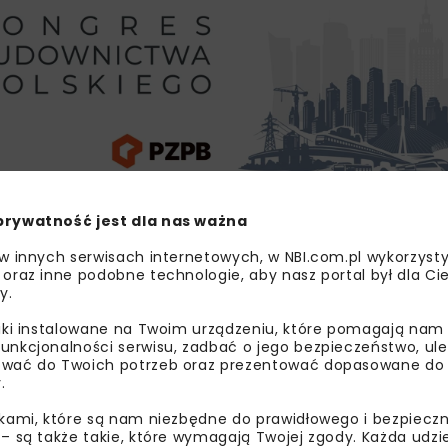
prywatność jest dla nas ważna
ł uwzględniony w KPO w inwestycji G1.3.2 Zeroemisyjny tran
w zeroemisyjnych przewidziano kwotę 3 379 mln zł. NFOŚiG
 w innych serwisach internetowych, w NBI.com.pl wykorzysty
 oraz inne podobne technologie, aby nasz portal był dla Cie
 z naborów pierwszego i drugiego celem zakontraktowania w
y.
liki instalowane na Twoim urządzeniu, które pomagają nam
unkcjonalności serwisu, zadbać o jego bezpieczeństwo, ul
wać do Twoich potrzeb oraz prezentować dopasowane do Ci
.
AUTOBUS ELEKTRYCZNY
ikami, które są nam niezbędne do prawidłowego i bezpieczn
KRAJOWY PROGRAM ODBUD
 – są także takie, które wymagają Twojej zgody. Każda udz