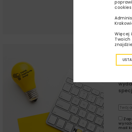
poprawi
cookies
Adminis
Krakowi
Więcej 
Twoich 
znajdzi
Lu
USTA
Zapi
najle
wydar
specj
Zap
wyraż
mail k