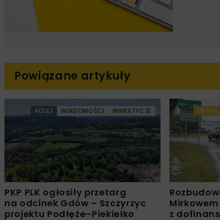
Powiązane artykuły
KOLEJ
WIADOMOŚCI
INWESTYCJE
DROGI
PKP PLK ogłosiły przetarg
Rozbudow
na odcinek Gdów – Szczyrzyc
Mirkowem
projektu Podłęże–Piekiełko
z dofinan