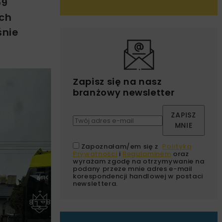
59
ach
śnie
Zapisz się na nasz
branżowy newsletter
ZAPISZ
MNIE
Zapoznałam/em się z
Polityką
Prywatności
i
Regulaminem
oraz
wyrażam zgodę na otrzymywanie na
podany przeze mnie adres e-mail
korespondencji handlowej w postaci
newslettera.