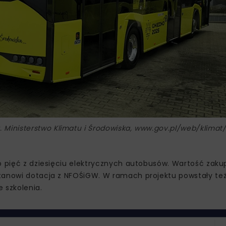
. Ministerstwo Klimatu i Środowiska, www.gov.pl/web/klimat
ło pięć z dziesięciu elektrycznych autobusów. Wartość zak
tanowi dotacja z NFOŚiGW. W ramach projektu powstały też
 szkolenia.