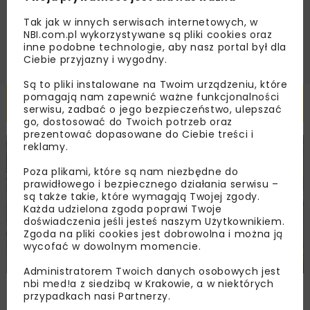
ZAPISZ MNIE
Tak jak w innych serwisach internetowych, w
NBI.com.pl wykorzystywane są pliki cookies oraz
inne podobne technologie, aby nasz portal był dla
Ciebie przyjazny i wygodny.
Są to pliki instalowane na Twoim urządzeniu, które
pomagają nam zapewnić ważne funkcjonalności
Powiązane artykuły
serwisu, zadbać o jego bezpieczeństwo, ulepszać
go, dostosować do Twoich potrzeb oraz
prezentować dopasowane do Ciebie treści i
reklamy.
DROGI
INWESTYCJE
WIADOMOŚCI
Poza plikami, które są nam niezbędne do
prawidłowego i bezpiecznego działania serwisu –
są także takie, które wymagają Twojej zgody.
Każda udzielona zgoda poprawi Twoje
doświadczenia jeśli jesteś naszym Użytkownikiem.
Zgoda na pliki cookies jest dobrowolna i można ją
wycofać w dowolnym momencie.
Administratorem Twoich danych osobowych jest
nbi med!a z siedzibą w Krakowie, a w niektórych
Remont nawierzchni na węzłach A4.
przypadkach nasi Partnerzy.
Przetarg obejmuje pięć węzłów