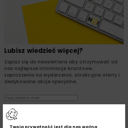
Lubisz wiedzieć więcej?
Zapisz się do newslettera aby otrzymywać od
nas najlepsze informacje branżowe,
zaproszenia na wydarzenia, atrakcyjne oferty i
dedykowane akcje specjalne.
Zapoznałam/em się z
Polityką Prywatności
i
Regulaminem
oraz wyrażam zgodę na otrzymywanie na
podany przeze mnie adres e-mail korespondencji
handlowej w postaci newslettera.
Twoja prywatność jest dla nas ważna