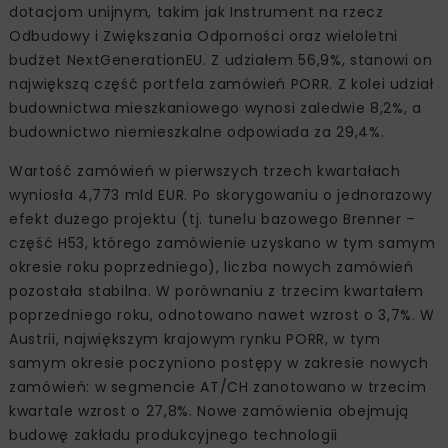
dotacjom unijnym, takim jak Instrument na rzecz
Odbudowy i Zwiększania Odporności oraz wieloletni
budżet NextGenerationEU. Z udziałem 56,9%, stanowi on
największą część portfela zamówień PORR. Z kolei udział
budownictwa mieszkaniowego wynosi zaledwie 8,2%, a
budownictwo niemieszkalne odpowiada za 29,4%.
Wartość zamówień w pierwszych trzech kwartałach
wyniosła 4,773 mld EUR. Po skorygowaniu o jednorazowy
efekt dużego projektu (tj. tunelu bazowego Brenner –
część H53, którego zamówienie uzyskano w tym samym
okresie roku poprzedniego), liczba nowych zamówień
pozostała stabilna. W porównaniu z trzecim kwartałem
poprzedniego roku, odnotowano nawet wzrost o 3,7%. W
Austrii, największym krajowym rynku PORR, w tym
samym okresie poczyniono postępy w zakresie nowych
zamówień: w segmencie AT/CH zanotowano w trzecim
kwartale wzrost o 27,8%. Nowe zamówienia obejmują
budowę zakładu produkcyjnego technologii