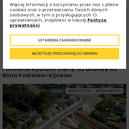
Więcej informacji o korzystaniu przez nas z plików
cookies oraz o przetwarzaniu Twoich danych
DROGI
INWESTYCJE
WIADOMOŚCI
osobowych, w tym o przysługujących Ci
uprawnieniach, znajdziesz w naszej
Polityce
prywatności
.
USTAWIENIA ZAAWANSOWANNE
AKCEPTUJĘ I PRZECHODZĘ DO SERWISU
Ponownie wybrano ofertę na budowę A2
Biała Podlaska–Kijowiec
KOLEJ
INWESTYCJE
WIADOMOŚCI