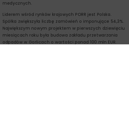
medycznych.
Liderem wśród rynków krajowych PORR jest Polska.
Spółka zwiększyła liczbę zamówień o imponujące 54,3%.
Największym nowym projektem w pierwszych dziewięciu
miesiącach roku była budowa zakładu przetwarzania
odpadów w Gorlicach o wartości ponad 100 mln EUR.
PORR pozyskał kilka dużych zleceń w zakresie budowy
polskich dróg, rozbudowy Terminalu Paliw w Szczecinie
oraz budowy Hotelu Bardzka we Wrocławiu. Ponadto,
spółka ugruntowała swoją pozycję silnego gracza na
rozwijającym się rynku centrów danych w Niemczech i
Polsce, realizując obecnie kilka projektów.
Znaczący wzrost EBIT
Wzrost produkcji o 4,6% spowodował również
zwiększenie przychodów o 3,3% do 4,6089 mld EUR.
Ponadto, spółce udało się znacznie poprawić wskaźnik
EBIT o 17,8% do 91,9 mln EUR, dzięki znaczącym