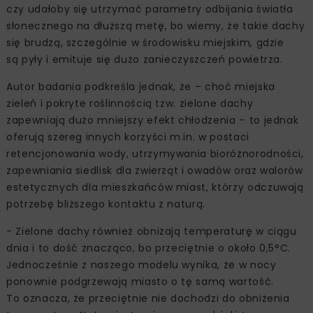
czy udałoby się utrzymać parametry odbijania światła
słonecznego na dłuższą metę, bo wiemy, że takie dachy
się brudzą, szczególnie w środowisku miejskim, gdzie
są pyły i emituje się dużo zanieczyszczeń powietrza.
Autor badania podkreśla jednak, że – choć miejska
zieleń i pokryte roślinnością tzw. zielone dachy
zapewniają dużo mniejszy efekt chłodzenia – to jednak
oferują szereg innych korzyści m.in. w postaci
retencjonowania wody, utrzymywania bioróżnorodności,
zapewniania siedlisk dla zwierząt i owadów oraz walorów
estetycznych dla mieszkańców miast, którzy odczuwają
potrzebę bliższego kontaktu z naturą.
- Zielone dachy również obniżają temperaturę w ciągu
dnia i to dość znacząco, bo przeciętnie o około 0,5°C.
Jednocześnie z naszego modelu wynika, że w nocy
ponownie podgrzewają miasto o tę samą wartość.
To oznacza, że przeciętnie nie dochodzi do obniżenia