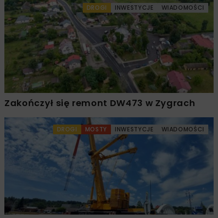
DROGI
INWESTYCJE
WIADOMOŚCI
Zakończył się remont DW473 w Zygrach
DROGI
MOSTY
INWESTYCJE
WIADOMOŚCI