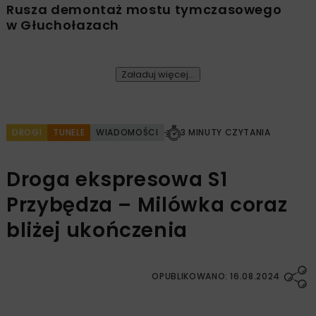
Rusza demontaż mostu tymczasowego
w Głuchołazach
Załaduj więcej...
DROGI
TUNELE
WIADOMOŚCI
3 MINUTY CZYTANIA
Droga ekspresowa S1
Przybędza – Milówka coraz
bliżej ukończenia
OPUBLIKOWANO: 16.08.2024