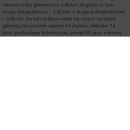
odcinek trasy głównej ma 4,95 km długości, w tym
droga dwujezdniowa – 2,30 km, a droga jednojezdniowa
– 2,65 km. Do końca lipca udało się ułożyć na trasie
głównej i łącznicach węzłów Przybędza i Milówka 74
proc. podbudowy bitumicznej, ponad 60 proc warstwy
wiążącej. Rozpoczęto także układanie warstwy ścieranej
SMA, po której będą poruszały się pojazdy kołowe.
Całość prac asfaltowych, za wyjątkiem krótkich
odcinków portalowych powinna zostać zrealizowana do
końca września br.
Umowa
Umowa z konsorcjum Mirbud, Kobylarnia i Zrzeszenie
Budowlane Interbudmontaż o wartości prawie 1,4 mld zł
podpisano 10 października 2019 r. z pierwotnym
terminem zakończenia umowy przypadającym 10
sierpnia 2023 r. W związku z licznymi okolicznościami,
jakie napotkały wykonawcę w trakcie robót,