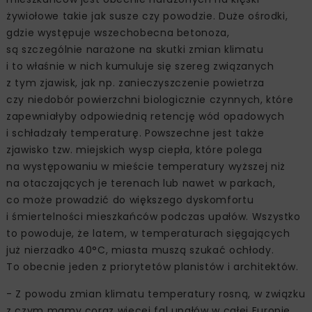
żywiołowe takie jak susze czy powodzie. Duże ośrodki,
gdzie występuje wszechobecna betonoza,
są szczególnie narażone na skutki zmian klimatu
i to właśnie w nich kumuluje się szereg związanych
z tym zjawisk, jak np. zanieczyszczenie powietrza
czy niedobór powierzchni biologicznie czynnych, które
zapewniałyby odpowiednią retencję wód opadowych
i schładzały temperaturę. Powszechne jest także
zjawisko tzw. miejskich wysp ciepła, które polega
na występowaniu w mieście temperatury wyższej niż
na otaczających je terenach lub nawet w parkach,
co może prowadzić do większego dyskomfortu
i śmiertelności mieszkańców podczas upałów. Wszystko
to powoduje, że latem, w temperaturach sięgających
już nierzadko 40°C, miasta muszą szukać ochłody.
To obecnie jeden z priorytetów planistów i architektów.
- Z powodu zmian klimatu temperatury rosną, w związku
z czym mamy coraz więcej fal upałów w całej Europie,