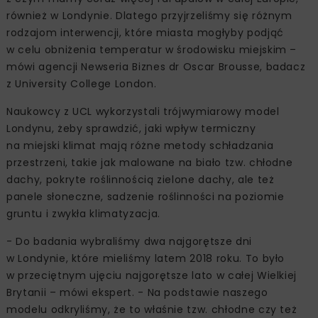
również w Londynie. Dlatego przyjrzeliśmy się różnym
rodzajom interwencji, które miasta mogłyby podjąć
w celu obniżenia temperatur w środowisku miejskim –
mówi agencji Newseria Biznes dr Oscar Brousse, badacz
z University College London.
Naukowcy z UCL wykorzystali trójwymiarowy model
Londynu, żeby sprawdzić, jaki wpływ termiczny
na miejski klimat mają różne metody schładzania
przestrzeni, takie jak malowane na biało tzw. chłodne
dachy, pokryte roślinnością zielone dachy, ale też
panele słoneczne, sadzenie roślinności na poziomie
gruntu i zwykła klimatyzacja.
- Do badania wybraliśmy dwa najgorętsze dni
w Londynie, które mieliśmy latem 2018 roku. To było
w przeciętnym ujęciu najgorętsze lato w całej Wielkiej
Brytanii – mówi ekspert. - Na podstawie naszego
modelu odkryliśmy, że to właśnie tzw. chłodne czy też