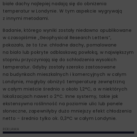
białe dachy najlepiej nadają się do obniżenia
temperatur w Londynie. W tym aspekcie wygrywają
z innymi metodami.
Badanie, którego wyniki zostały niedawno opublikowane
w czasopiśmie „Geophysical Research Letters”,
pokazało, że to tzw. chłodne dachy, pomalowane
na biało lub pokryte odblaskową powłoką, w największym
stopniu przyczyniają się do schłodzenia wysokich
temperatur. Gdyby zostały szeroko zastosowane
na budynkach mieszkalnych i komercyjnych w całym
Londynie, mogłyby obniżyć temperaturę zewnętrzną
w całym mieście średnio o około 1,2°C, a w niektórych
lokalizacjach nawet o 2°C. Inne systemy, takie jak
ekstensywna roślinność na poziomie ulic lub panele
słoneczne, zapewniłyby dużo mniejszy efekt chłodzenia
netto – średnio tylko ok. 0,3°C w całym Londynie.
REKLAMA