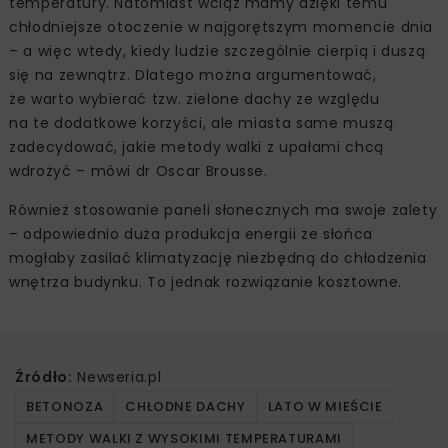
temperatury. Natomiast wciąż mamy dzięki temu
chłodniejsze otoczenie w najgorętszym momencie dnia
– a więc wtedy, kiedy ludzie szczególnie cierpią i duszą
się na zewnątrz. Dlatego można argumentować,
że warto wybierać tzw. zielone dachy ze względu
na te dodatkowe korzyści, ale miasta same muszą
zadecydować, jakie metody walki z upałami chcą
wdrożyć – mówi dr Oscar Brousse.
Również stosowanie paneli słonecznych ma swoje zalety
– odpowiednio duża produkcja energii ze słońca
mogłaby zasilać klimatyzację niezbędną do chłodzenia
wnętrza budynku. To jednak rozwiązanie kosztowne.
Źródło:
Newseria.pl
BETONOZA
CHŁODNE DACHY
LATO W MIEŚCIE
METODY WALKI Z WYSOKIMI TEMPERATURAMI