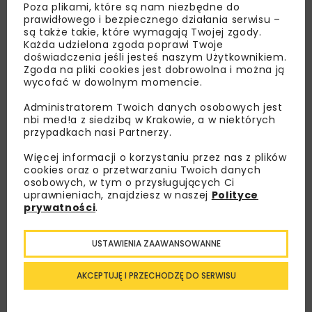
Poza plikami, które są nam niezbędne do
prawidłowego i bezpiecznego działania serwisu –
są także takie, które wymagają Twojej zgody.
Każda udzielona zgoda poprawi Twoje
doświadczenia jeśli jesteś naszym Użytkownikiem.
Zgoda na pliki cookies jest dobrowolna i można ją
wycofać w dowolnym momencie.
Administratorem Twoich danych osobowych jest
nbi med!a z siedzibą w Krakowie, a w niektórych
przypadkach nasi Partnerzy.
Lubisz wiedzieć więcej?
Więcej informacji o korzystaniu przez nas z plików
cookies oraz o przetwarzaniu Twoich danych
Zapisz się do newslettera aby otrzymywać od
osobowych, w tym o przysługujących Ci
nas najlepsze informacje branżowe,
uprawnieniach, znajdziesz w naszej
Polityce
zaproszenia na wydarzenia, atrakcyjne oferty i
prywatności
.
dedykowane akcje specjalne.
USTAWIENIA ZAAWANSOWANNE
AKCEPTUJĘ I PRZECHODZĘ DO SERWISU
Zapoznałam/em się z
Polityką Prywatności
i
Regulaminem
oraz wyrażam zgodę na otrzymywanie na
podany przeze mnie adres e-mail korespondencji