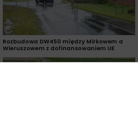
Rozbudowa DW450 między Mirkowem a
Wieruszowem z dofinansowaniem UE
DROGI
INWESTYCJE
WIADOMOŚCI
Remont nawierzchni na węzłach A4.
Przetarg obejmuje pięć węzłów