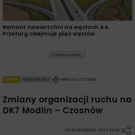
Remont nawierzchni na węzłach A4.
Przetarg obejmuje pięć węzłów
Załaduj więcej...
DROGI
WIADOMOŚCI
1 MINUTA CZYTANIA
Zmiany organizacji ruchu na
DK7 Modlin – Czosnów
OPUBLIKOWANO: 12.07.2024