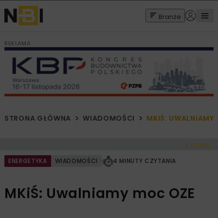
Branże
REKLAMA
STRONA GŁÓWNA
WIADOMOŚCI
MKIŚ: UWALNIAMY
< Cofnij
ENERGETYKA
WIADOMOŚCI
4 MINUTY CZYTANIA
MKiŚ: Uwalniamy moc OZE