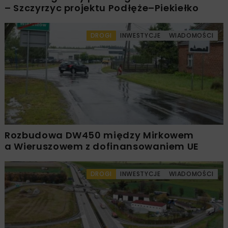
– Szczyrzyc projektu Podłęże–Piekiełko
DROGI
INWESTYCJE
WIADOMOŚCI
Rozbudowa DW450 między Mirkowem
a Wieruszowem z dofinansowaniem UE
DROGI
INWESTYCJE
WIADOMOŚCI