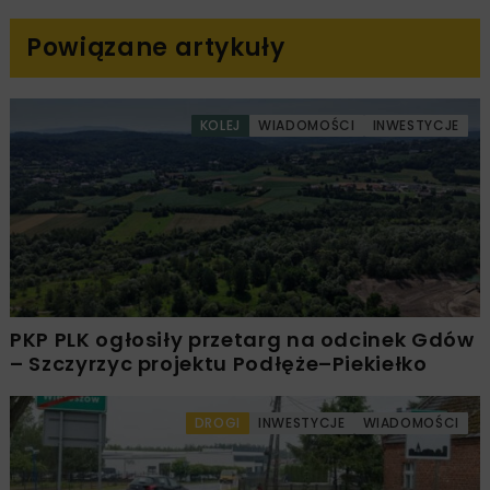
Powiązane artykuły
KOLEJ
WIADOMOŚCI
INWESTYCJE
PKP PLK ogłosiły przetarg na odcinek Gdów
– Szczyrzyc projektu Podłęże–Piekiełko
DROGI
INWESTYCJE
WIADOMOŚCI