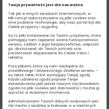
Twoja prywatność jest dla nas ważna
wiatrową umożliwi realizację ambicji w zakresie
wzrostu udziału OZE w elektroenergetyce do ok. 50%
Tak jak w innych serwisach internetowych, w
w 2030 r.
NBI.com.pl wykorzystywane są pliki cookies oraz
inne podobne technologie, aby nasz portal był dla
Ciebie przyjazny i wygodny.
Zwiększenie inwestycji
Są to pliki instalowane na Twoim urządzeniu, które
w inteligentne sieci
pomagają nam zapewnić ważne funkcjonalności
serwisu, zadbać o jego bezpieczeństwo, ulepszać
elektroenergetyczne
go, dostosować do Twoich potrzeb oraz
prezentować dopasowane do Ciebie treści i
reklamy.
Minister Klimatu i Środowiska podpisała trzy kolejne
umowy na dofinansowanie rozwoju inteligentnych
Poza plikami, które są nam niezbędne do
prawidłowego i bezpiecznego działania serwisu –
sieci elektroenergetycznych z programu Fundusze
są także takie, które wymagają Twojej zgody.
Europejskie dla Polski Wschodniej 2021-2027.
Każda udzielona zgoda poprawi Twoje
Całkowita wartość tych inwestycji to ponad 221,5 mln
doświadczenia jeśli jesteś naszym Użytkownikiem.
Zgoda na pliki cookies jest dobrowolna i można ją
zł, z czego ponad 134 mln zł to Fundusze Unijne.
wycofać w dowolnym momencie.
Wsparcie zostanie przeznaczone na rozbudowę
i modernizację infrastruktury elektroenergetycznej
Administratorem Twoich danych osobowych jest
nbi med!a z siedzibą w Krakowie, a w niektórych
PGE Dystrybucja na terenie oddziałów: Białystok,