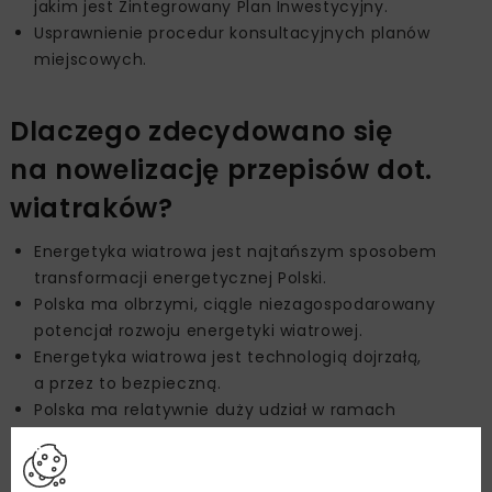
jakim jest Zintegrowany Plan Inwestycyjny.
Usprawnienie procedur konsultacyjnych planów
miejscowych.
Dlaczego zdecydowano się
na nowelizację przepisów dot.
wiatraków?
Energetyka wiatrowa jest najtańszym sposobem
transformacji energetycznej Polski.
Polska ma olbrzymi, ciągle niezagospodarowany
potencjał rozwoju energetyki wiatrowej.
Energetyka wiatrowa jest technologią dojrzałą,
a przez to bezpieczną.
Polska ma relatywnie duży udział w ramach
łańcuchów dostaw komponentów i usług w ramach
energetyki wiatrowej.
Polepszenie warunków do inwestowania w energetykę