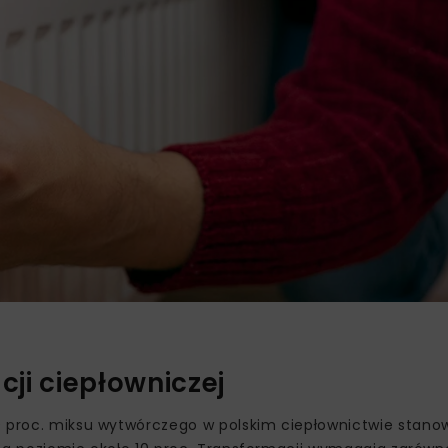
ji ciepłowniczej
0 proc. miksu wytwórczego w polskim ciepłownictwie stanow