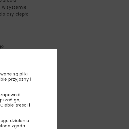
o źródła
je w systemie
ła czy ciepło
go
nie z unijną
ktywne
nego
wane są pliki
bie przyjazny i
 zapewnić
epszać go,
ebie treści i
ego działania
ielona zgoda