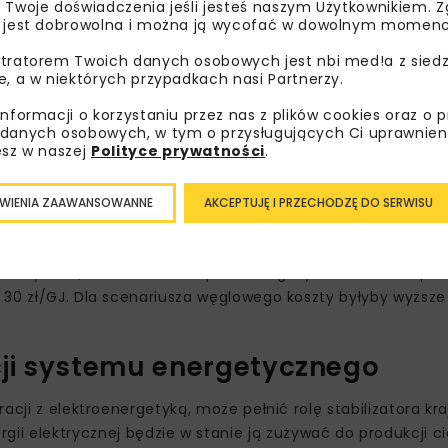
 Twoje doświadczenia jeśli jesteś naszym Użytkownikiem. Zg
 jest dobrowolna i można ją wycofać w dowolnym momenc
tratorem Twoich danych osobowych jest nbi med!a z siedz
e, a w niektórych przypadkach nasi Partnerzy.
informacji o korzystaniu przez nas z plików cookies oraz o 
danych osobowych, w tym o przysługujących Ci uprawnien
esz w naszej
Polityce prywatności
.
łownictwa z elektroenergetyką (sector coupling). Obejmuj
łów elektrodowych, pomp ciepła oraz magazynów ciepła. Ana
WIENIA ZAAWANSOWANNE
AKCEPTUJĘ I PRZECHODZĘ DO SERWISU
 cieplarnianych, poprawić efektywność energetyczną i obn
elektryczne, biomasowe i wsparte magazynowaniem ciepła
30 zł/GJ. Dla scenariusza węglowego koszty byłyby wyższe o
cji systemu energetycznego
acji z elektroenergetyką, może pełnić rolę stabilizatora k
elektrycznej będzie w stanie ją zużywać do produkcji ci