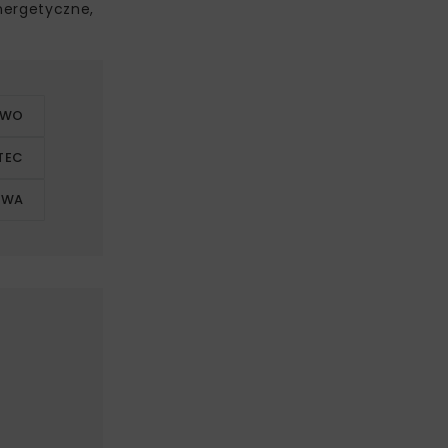
nergetyczne,
TWO
TEC
TWA