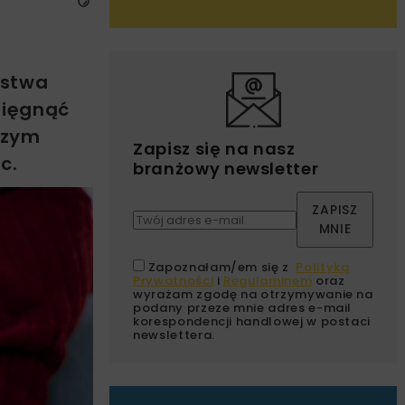
e
ystwa
sięgnąć
czym
Zapisz się na nasz
c.
branżowy newsletter
ZAPISZ
MNIE
Zapoznałam/em się z
Polityką
Prywatności
i
Regulaminem
oraz
wyrażam zgodę na otrzymywanie na
podany przeze mnie adres e-mail
korespondencji handlowej w postaci
newslettera.