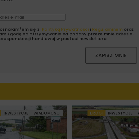
oznałam/em się z
Polityką Prywatności
i
Regulaminem
oraz
am zgodę na otrzymywanie na podany przeze mnie adres e-
orespondencji handlowej w postaci newslettera.
ZAPISZ MNIE
INWESTYCJE
WIADOMOŚCI
DROGI
INWESTYCJE