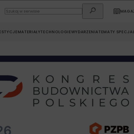
MAGAZ
ESTYCJE
MATERIAŁY
TECHNOLOGIE
WYDARZENIA
TEMATY SPECJA