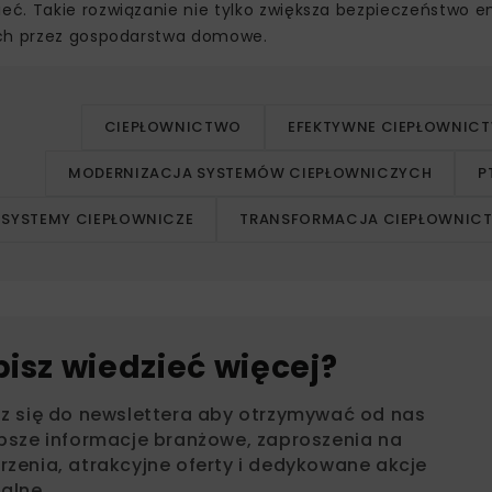
ć. Takie rozwiązanie nie tylko zwiększa bezpieczeństwo e
ych przez gospodarstwa domowe.
CIEPŁOWNICTWO
EFEKTYWNE CIEPŁOWNIC
MODERNIZACJA SYSTEMÓW CIEPŁOWNICZYCH
P
SYSTEMY CIEPŁOWNICZE
TRANSFORMACJA CIEPŁOWNIC
bisz wiedzieć więcej?
sz się do newslettera aby otrzymywać od nas
psze informacje branżowe, zaproszenia na
zenia, atrakcyjne oferty i dedykowane akcje
alne.