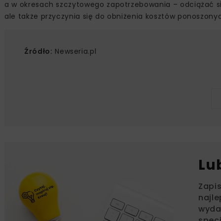
a w okresach szczytowego zapotrzebowania – odciążać sie
ale także przyczynia się do obniżenia kosztów ponoszon
Źródło:
Newseria.pl
Lu
Zapi
najle
wydar
specj