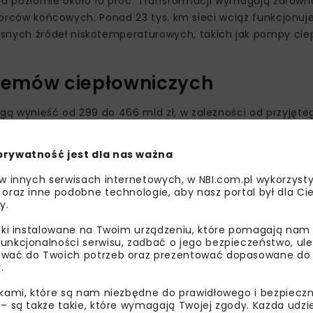
ę na poziomie około 10 proc. Transformacji wymagają zarówn
dbiorców końcowych. Ponad 23 tys. km sieci wciąż funkcjonu
nych źródeł niskotemperaturowych, takich jak pompy ciep
stemów ciepłowniczych
ą wynieść od 299 do 466 mld zł, w zależności od przyjęte
zych, sieci przesyłowych oraz instalacji odbiorczych. Zgod
owskie muszą stopniowo przekształcać systemy w tzw. efe
prywatność jest dla nas ważna
e odnawialnych źródeł. Po 2035 roku udział ciepła odnawial
 w innych serwisach internetowych, w NBI.com.pl wykorzysty
 oraz inne podobne technologie, aby nasz portal był dla Cie
y.
realizacji celów
liki instalowane na Twoim urządzeniu, które pomagają nam
unkcjonalności serwisu, zadbać o jego bezpieczeństwo, ul
wać do Twoich potrzeb oraz prezentować dopasowane do Ci
.
ikami, które są nam niezbędne do prawidłowego i bezpieczn
 – są także takie, które wymagają Twojej zgody. Każda udz