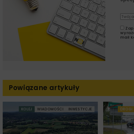
Zap
wyraż
mail k
Powiązane artykuły
KOLEJ
WIADOMOŚCI
INWESTYCJE
DROGI