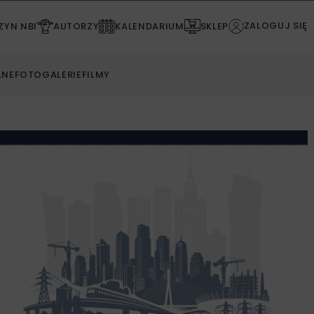
ZALOGUJ SIĘ
YN NBI
AUTORZY
KALENDARIUM
SKLEP
LNE
FOTOGALERIE
FILMY