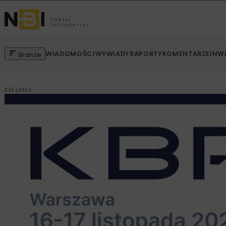
WIADOMOŚCI
WYWIADY
RAPORTY
KOMENTARZE
INW
Branże
REKLAMA