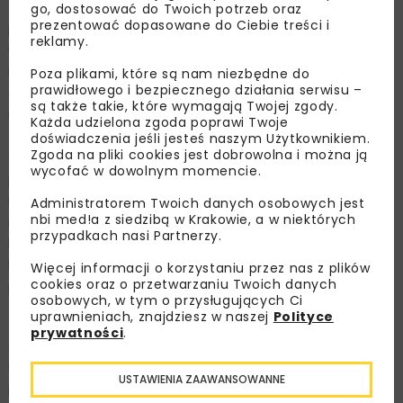
zachód wysunięte ośrodki w naszym kraju, a ich
go, dostosować do Twoich potrzeb oraz
prezentować dopasowane do Ciebie treści i
położenie nad Bałtykiem i w bezpośrednim sąsiedztwie
reklamy.
ujścia Odry do Zalewu Szczecińskiego, a także granicy z
Niemcami to potężny z logistycznego punktu widzenia
Poza plikami, które są nam niezbędne do
prawidłowego i bezpiecznego działania serwisu –
atut. Obecnie w przypadku Szczecina i Świnoujścia
są także takie, które wymagają Twojej zgody.
mówimy o jednym z największych w regionie Bałtyku
Każda udzielona zgoda poprawi Twoje
zespole portowym, który leży na szlaku łączącym
doświadczenia jeśli jesteś naszym Użytkownikiem.
Zgoda na pliki cookies jest dobrowolna i można ją
Skandynawię ze środkową i południową Europą. Ich
wycofać w dowolnym momencie.
położenie jest także szczególnie istotne dla transportu
między państwami bałtyckimi a Niemcami. Między
Administratorem Twoich danych osobowych jest
nbi med!a z siedzibą w Krakowie, a w niektórych
innymi z tego powodu cały zespół potrzebuje inwestycji,
przypadkach nasi Partnerzy.
które mogą wpłynąć na dynamiczny rozwój. Tym
bardziej że nakłady na nowe elementy infrastrukturalne
Więcej informacji o korzystaniu przez nas z plików
cookies oraz o przetwarzaniu Twoich danych
ponoszą dziś porty na całym świecie.
osobowych, w tym o przysługujących Ci
uprawnieniach, znajdziesz w naszej
Polityce
– Wszystkie porty bardzo mocno w tej chwili inwestują.
prywatności
.
Ale mogą one inwestować tylko w swoich granicach, a
nie poza nimi. A niestety piętą achillesową naszych
USTAWIENIA ZAAWANSOWANNE
portów jest transport kolejowy, czyli droga, którą ładunki