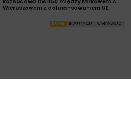
Rozbudowa DW450 między Mirkowem a
Wieruszowem z dofinansowaniem UE
DROGI
INWESTYCJE
WIADOMOŚCI
Remont nawierzchni na węzłach A4.
Przetarg obejmuje pięć węzłów
Załaduj więcej...