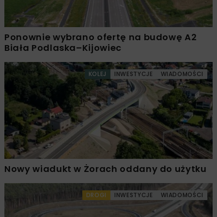
Ponownie wybrano ofertę na budowę A2
Biała Podlaska–Kijowiec
KOLEJ
INWESTYCJE
WIADOMOŚCI
Nowy wiadukt w Żorach oddany do użytku
DROGI
INWESTYCJE
WIADOMOŚCI