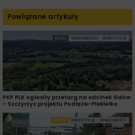
Powiązane artykuły
KOLEJ
WIADOMOŚCI
INWESTYCJE
PKP PLK ogłosiły przetarg na odcinek Gdów
– Szczyrzyc projektu Podłęże–Piekiełko
DROGI
INWESTYCJE
WIADOMOŚCI