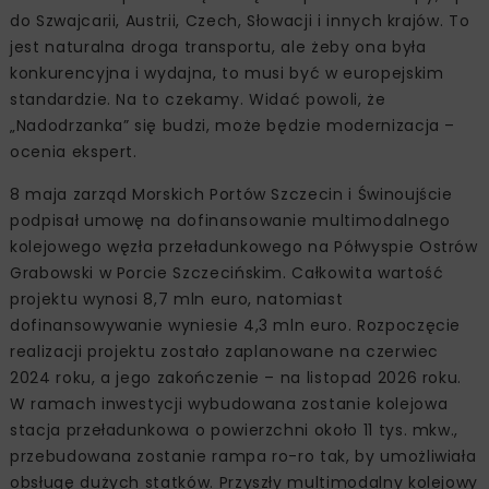
do Szwajcarii, Austrii, Czech, Słowacji i innych krajów. To
jest naturalna droga transportu, ale żeby ona była
konkurencyjna i wydajna, to musi być w europejskim
standardzie. Na to czekamy. Widać powoli, że
„Nadodrzanka” się budzi, może będzie modernizacja –
ocenia ekspert.
8 maja zarząd Morskich Portów Szczecin i Świnoujście
podpisał umowę na dofinansowanie multimodalnego
kolejowego węzła przeładunkowego na Półwyspie Ostrów
Grabowski w Porcie Szczecińskim. Całkowita wartość
projektu wynosi 8,7 mln euro, natomiast
dofinansowywanie wyniesie 4,3 mln euro. Rozpoczęcie
realizacji projektu zostało zaplanowane na czerwiec
2024 roku, a jego zakończenie – na listopad 2026 roku.
W ramach inwestycji wybudowana zostanie kolejowa
stacja przeładunkowa o powierzchni około 11 tys. mkw.,
przebudowana zostanie rampa ro-ro tak, by umożliwiała
obsługę dużych statków. Przyszły multimodalny kolejowy