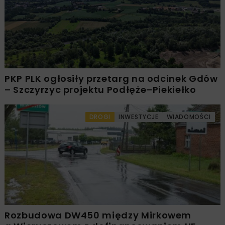
PKP PLK ogłosiły przetarg na odcinek Gdów
– Szczyrzyc projektu Podłęże–Piekiełko
DROGI
INWESTYCJE
WIADOMOŚCI
Rozbudowa DW450 między Mirkowem