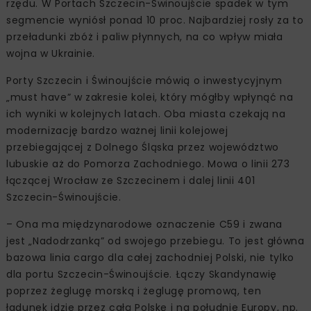
rzędu. W Portach Szczecin-Świnoujście spadek w tym
segmencie wyniósł ponad 10 proc. Najbardziej rosły za to
przeładunki zbóż i paliw płynnych, na co wpływ miała
wojna w Ukrainie.
Porty Szczecin i Świnoujście mówią o inwestycyjnym
„must have” w zakresie kolei, który mógłby wpłynąć na
ich wyniki w kolejnych latach. Oba miasta czekają na
modernizację bardzo ważnej linii kolejowej
przebiegającej z Dolnego Śląska przez województwo
lubuskie aż do Pomorza Zachodniego. Mowa o linii 273
łączącej Wrocław ze Szczecinem i dalej linii 401
Szczecin-Świnoujście.
– Ona ma międzynarodowe oznaczenie C59 i zwana
jest „Nadodrzanką” od swojego przebiegu. To jest główna
bazowa linia cargo dla całej zachodniej Polski, nie tylko
dla portu Szczecin-Świnoujście. Łączy Skandynawię
poprzez żeglugę morską i żeglugę promową, ten
ładunek idzie przez całą Polskę i na południe Europy, np.