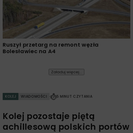
Ruszył przetarg na remont węzła
Bolesławiec na A4
Załaduj więcej...
KOLEJ
WIADOMOŚCI
5 MINUT CZYTANIA
Kolej pozostaje piętą
achillesową polskich portów