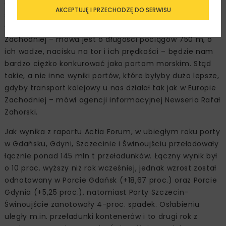
dojeżdżają do portów bądź te porty opuszczają. Bez
AKCEPTUJĘ I PRZECHODZĘ DO SERWISU
skomunikowania portów na odpowiednim poziomie, bez
wyregulowania parametrów na poziomie Europy
Zachodniej – mowa jest o długości pociągów 750 m, o
ich wadze, nacisku na tor i ich prędkości – będzie nam
bardzo ciężko konkurować jako portom morskim. Stąd
takie, a nie inne wyniki portów, które byłyby dużo lepsze,
gdyby transport kolejowy u nas działał tak jak w Europie
Zachodniej – mówi agencji informacyjnej Newseria Rafał
Zahorski.
Jak wynika z raportu Actia Forum, w ubiegłym roku porty
w Gdańsku, Gdyni, Szczecinie i Świnoujściu przeładowały
łącznie ponad 145 mln t przeładunków. Łączny wynik był
o 10 proc. wyższy niż rok wcześniej, jednak wzrost został
odnotowany w Porcie Gdańsk (+18,67 proc.) oraz Porcie
Gdynia (+5,25 proc.), natomiast Porty Szczecin-
Świnoujście zanotowały 4-proc. spadek. Osłabieniu
uległy m.in. przeładunki kontenerów i to drugi rok z