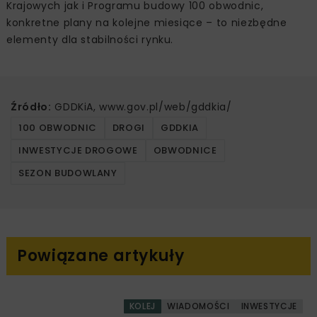
Krajowych jak i Programu budowy 100 obwodnic,
konkretne plany na kolejne miesiące – to niezbędne
elementy dla stabilności rynku.
Źródło:
GDDKiA, www.gov.pl/web/gddkia/
100 OBWODNIC
DROGI
GDDKIA
INWESTYCJE DROGOWE
OBWODNICE
SEZON BUDOWLANY
Powiązane artykuły
KOLEJ
WIADOMOŚCI
INWESTYCJE