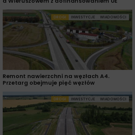
a Wieruszowem z dofinansowaniem UE
DROGI
INWESTYCJE
WIADOMOŚCI
Remont nawierzchni na węzłach A4.
Przetarg obejmuje pięć węzłów
DROGI
INWESTYCJE
WIADOMOŚCI