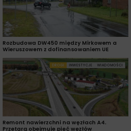
Rozbudowa DW450 między Mirkowem a
Wieruszowem z dofinansowaniem UE
DROGI
INWESTYCJE
WIADOMOŚCI
Remont nawierzchni na węzłach A4.
Przetarg obejmuje pięć węzłów