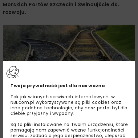
Morskich Portów Szczecin i Świnoujście ds.
rozwoju.
Twoja prywatność jest dla nas ważna
Tak jak w innych serwisach internetowych, w
NBI.com.pl wykorzystywane są pliki cookies oraz
Obraz autorstwa ilovehz na Freepik
inne podobne technologie, aby nasz portal był dla
Ciebie przyjazny i wygodny.
Są to pliki instalowane na Twoim urządzeniu, które
Szczecin i Świnoujście to ważny „duet” w polskim
pomagają nam zapewnić ważne funkcjonalności
transporcie morskim. Oba miasta to najbardziej na
serwisu, zadbać o jego bezpieczeństwo, ulepszać