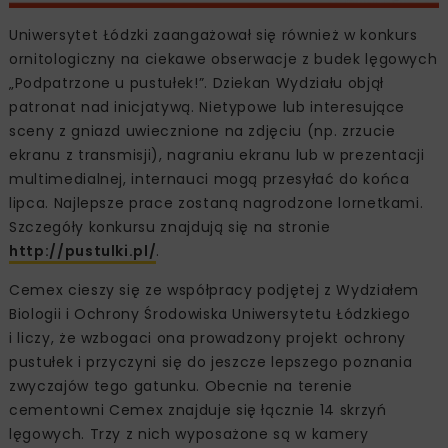
Uniwersytet Łódzki zaangażował się również w konkurs
ornitologiczny na ciekawe obserwacje z budek lęgowych
„Podpatrzone u pustułek!”. Dziekan Wydziału objął
patronat nad inicjatywą. Nietypowe lub interesujące
sceny z gniazd uwiecznione na zdjęciu (np. zrzucie
ekranu z transmisji), nagraniu ekranu lub w prezentacji
multimedialnej, internauci mogą przesyłać do końca
lipca. Najlepsze prace zostaną nagrodzone lornetkami.
Szczegóły konkursu znajdują się na stronie
http://pustulki.pl/
.
Cemex cieszy się ze współpracy podjętej z Wydziałem
Biologii i Ochrony Środowiska Uniwersytetu Łódzkiego
i liczy, że wzbogaci ona prowadzony projekt ochrony
pustułek i przyczyni się do jeszcze lepszego poznania
zwyczajów tego gatunku. Obecnie na terenie
cementowni Cemex znajduje się łącznie 14 skrzyń
lęgowych. Trzy z nich wyposażone są w kamery