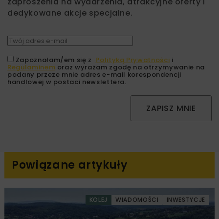
zaproszenia na wydarzenia, atrakcyjne oferty i
dedykowane akcje specjalne.
Zapoznałam/em się z
Polityką Prywatności
i
Regulaminem
oraz wyrażam zgodę na otrzymywanie na
podany przeze mnie adres e-mail korespondencji
handlowej w postaci newslettera.
ZAPISZ MNIE
Powiązane artykuły
KOLEJ
WIADOMOŚCI
INWESTYCJE