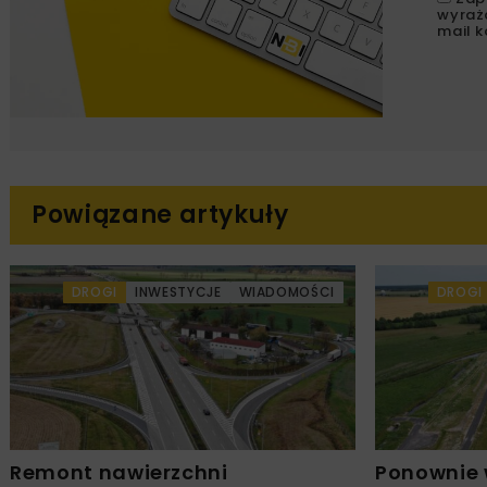
wyraż
mail k
Powiązane artykuły
DROGI
INWESTYCJE
WIADOMOŚCI
DROGI
Remont nawierzchni
Ponownie 