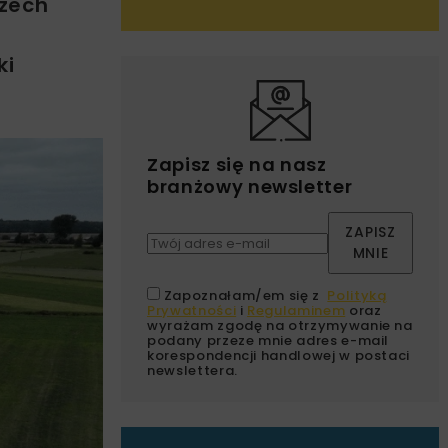
rzech
ki
Zapisz się na nasz
branżowy newsletter
ZAPISZ
MNIE
Zapoznałam/em się z
Polityką
Prywatności
i
Regulaminem
oraz
wyrażam zgodę na otrzymywanie na
podany przeze mnie adres e-mail
korespondencji handlowej w postaci
newslettera.