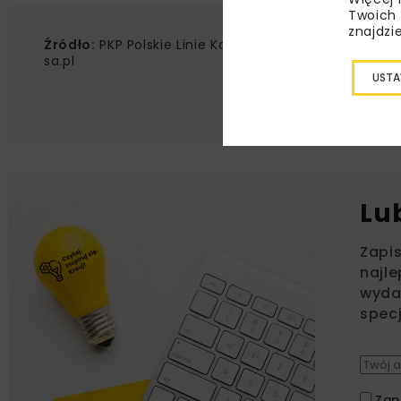
Twoich 
znajdzi
Źródło:
PKP Polskie Linie Kolejowe SA, www.plk-
sa.pl
USTA
Lu
Zapi
najle
wydar
specj
Zap