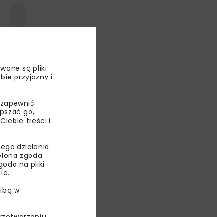
wane są pliki
bie przyjazny i
 zapewnić
epszać go,
ób
ebie treści i
. Przy
u. Przy
ego działania
arkingu
ielona zgoda
oda na pliki
ie.
any nowy
ibą w
óże do pracy
przetwarzaniu