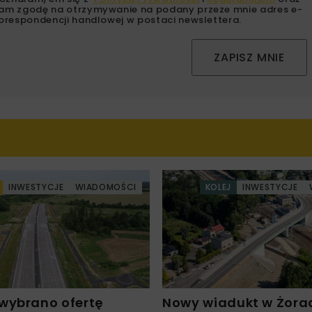
am zgodę na otrzymywanie na podany przeze mnie adres e-
orespondencji handlowej w postaci newslettera.
ZAPISZ MNIE
INWESTYCJE
WIADOMOŚCI
KOLEJ
INWESTYCJE
wybrano ofertę
Nowy wiadukt w Żora