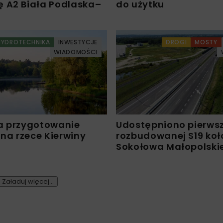
 A2 Biała Podlaska–
do użytku
HYDROTECHNIKA
INWESTYCJE
DROGI
MOSTY
WIADOMOŚCI
a przygotowanie
Udostępniono pierws
 na rzece Kierwiny
rozbudowanej S19 koł
Sokołowa Małopolski
Załaduj więcej...