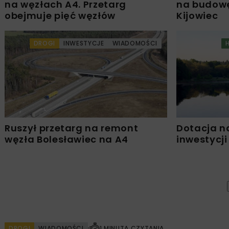
na węzłach A4. Przetarg
na budowę
obejmuje pięć węzłów
Kijowiec
DROGI
INWESTYCJE
WIADOMOŚCI
Ruszył przetarg na remont
Dotacja n
węzła Bolesławiec na A4
inwestycji
DROGI
WIADOMOŚCI
1 MINUTA CZYTANIA