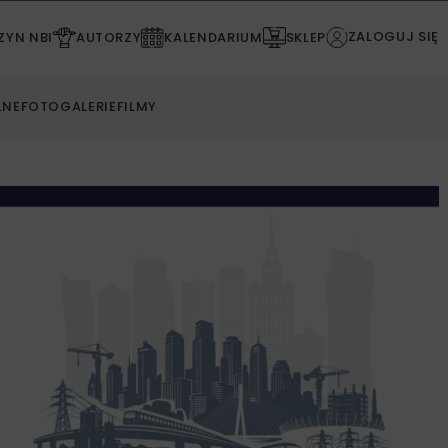
ZALOGUJ SIĘ
YN NBI
AUTORZY
KALENDARIUM
SKLEP
LNE
FOTOGALERIE
FILMY