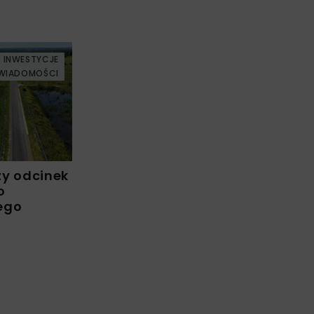
INWESTYCJE
WIADOMOŚCI
zy odcinek
o
ego