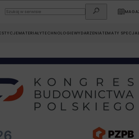
MAGAZ
ESTYCJE
MATERIAŁY
TECHNOLOGIE
WYDARZENIA
TEMATY SPECJA