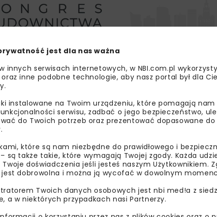
prywatność jest dla nas ważna
 w innych serwisach internetowych, w NBI.com.pl wykorzysty
 oraz inne podobne technologie, aby nasz portal był dla Cie
y.
liki instalowane na Twoim urządzeniu, które pomagają nam
tablice informacyjne. Oświetlenie LED umożliwi bezpieczne
unkcjonalności serwisu, zadbać o jego bezpieczeństwo, ul
otrzeb osób mających trudności z poruszaniem się. Dla os
wać do Twoich potrzeb oraz prezentować dopasowane do Ci
.
i wypukła faktura na antypoślizgowej nawierzchni peronów
łączenie podróży dwoma ekologicznymi środkami transport
ikami, które są nam niezbędne do prawidłowego i bezpieczn
 parkingi. PLK przygotowuje również przetarg na budowę p
 – są także takie, które wymagają Twojej zgody. Każda udz
 Twoje doświadczenia jeśli jesteś naszym Użytkownikiem. Zg
 jest dobrowolna i można ją wycofać w dowolnym momenc
 – Lublin, w ramach Programu przystankowego został zbudow
tratorem Twoich danych osobowych jest nbi med!a z siedz
k w Bystrzycy k. Lublina. Obiekty zapewniają lepsze podr
e, a w niektórych przypadkach nasi Partnerzy.
informacji o korzystaniu przez nas z plików cookies oraz o 