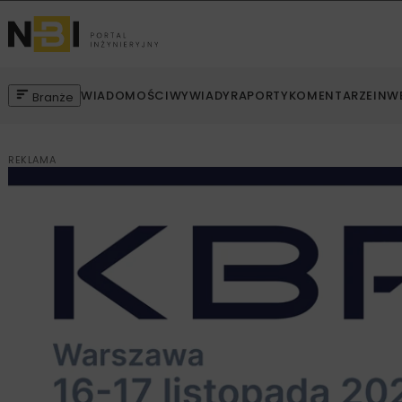
WIADOMOŚCI
WYWIADY
RAPORTY
KOMENTARZE
INW
Branże
REKLAMA