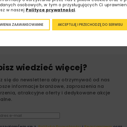
danych osobowych, w tym o przysługujących Ci uprawnien
esz w naszej
Polityce prywatności
.
INFRASTRUKTURA KOLEJOWA
LINIA ŁUKÓW-LUBLIN
WIENIA ZAAWANSOWANNE
AKCEPTUJĘ I PRZECHODZĘ DO SERWISU
PROGRAM PRZYSTANK
bisz wiedzieć więcej?
sz się do newslettera aby otrzymywać od nas
psze informacje branżowe, zaproszenia na
zenia, atrakcyjne oferty i dedykowane akcje
alne.
oznałam/em się z
Polityką Prywatności
i
Regulaminem
oraz