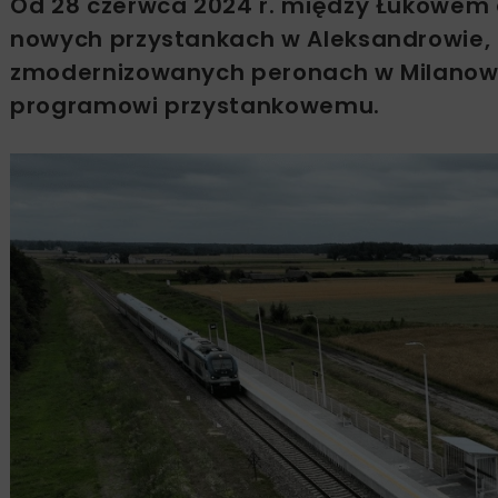
Od 28 czerwca 2024 r. między Łukowem a
nowych przystankach w Aleksandrowie, 
zmodernizowanych peronach w Milanowie 
programowi przystankowemu.