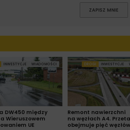
ZAPISZ MNIE
INWESTYCJE
WIADOMOŚCI
DROGI
INWESTYCJE
a DW450 między
Remont nawierzchni
 a Wieruszowem
na węzłach A4. Przet
sowaniem UE
obejmuje pięć węzłó