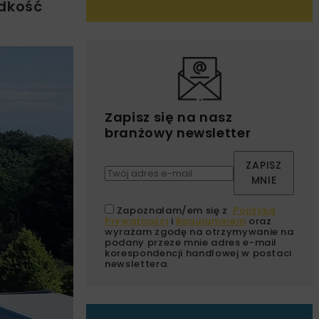
ędkość
Zapisz się na nasz
branżowy newsletter
ZAPISZ
MNIE
Zapoznałam/em się z
Polityką
Prywatności
i
Regulaminem
oraz
wyrażam zgodę na otrzymywanie na
podany przeze mnie adres e-mail
korespondencji handlowej w postaci
newslettera.