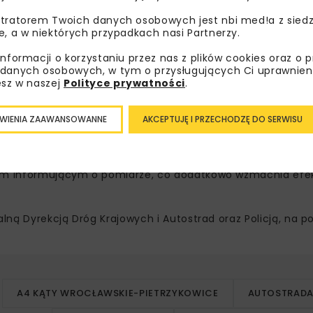
tratorem Twoich danych osobowych jest nbi med!a z siedz
e, a w niektórych przypadkach nasi Partnerzy.
informacji o korzystaniu przez nas z plików cookies oraz o 
danych osobowych, w tym o przysługujących Ci uprawnien
a odcinku A4 między węzłami Krzyżowa i Krzywa oraz na p
esz w naszej
Polityce prywatności
.
tnisko do węzła Północ.
WIENIA ZAAWANSOWANNE
AKCEPTUJĘ I PRZECHODZĘ DO SERWISU
dukują prędkość, co przekłada się na spadek liczby zdar
em informującym o pomiarze, co dodatkowo wzmacnia efe
ną Dyrekcją Dróg Krajowych i Autostrad oraz Policją, na p
A4 KĄTY WROCŁAWSKIE-PIETRZYKOWICE
AUTOSTRADA