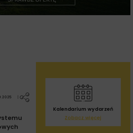
4
9.2025
Kalendarium wydarzeń
systemu
Zobacz więcej
jowych