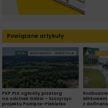
Powiązane artykuły
KOLEJ
WIADOMOŚCI
INWESTYCJE
DROGI
PKP PLK ogłosiły przetarg
Rozbudow
na odcinek Gdów – Szczyrzyc
Mirkowem
projektu Podłęże–Piekiełko
z dofinan