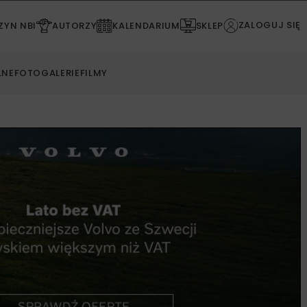
ZALOGUJ SIĘ
YN NBI
AUTORZY
KALENDARIUM
SKLEP
LNE
FOTOGALERIE
FILMY