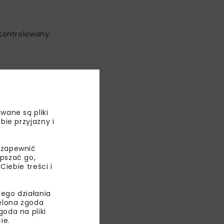
 Kontrolowany
wane są pliki
bie przyjazny i
 zapewnić
epszać go,
ebie treści i
ego działania
ielona zgoda
oda na pliki
ie.