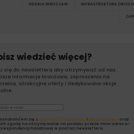
GDDKIA WROCŁAW
INFRASTRUKTURA DROG
OPP
bisz wiedzieć więcej?
sz się do newslettera aby otrzymywać od nas
psze informacje branżowe, zaproszenia na
zenia, atrakcyjne oferty i dedykowane akcje
alne.
oznałam/em się z
Polityką Prywatności
i
Regulaminem
oraz
am zgodę na otrzymywanie na podany przeze mnie adres e-
orespondencji handlowej w postaci newslettera.