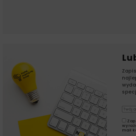
Lu
Zapi
najle
wydar
specj
Zap
wyraż
mail k