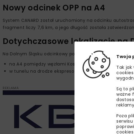
Nowy odcinek OPP na A4
System CANARD został uruchomiony na odcinku autostrad
fragment liczy 7,6 km, a jego długość została zatwierdzo
Dotychczasowe lokalizacje na 
Na Dolnym Śląsku odcinkowy pomiar prędkości działał do
Twoja 
na A4 pomiędzy węzłami Kostomłoty i Kąty Wrocławski
Tak jak
w tunelu na drodze ekspresowej S3 między Bolkowem 
cookies
wygodn
REKLAMA
Są to p
ważne f
dostoso
reklamy
Poza pl
serwisu
poprawi
cookies