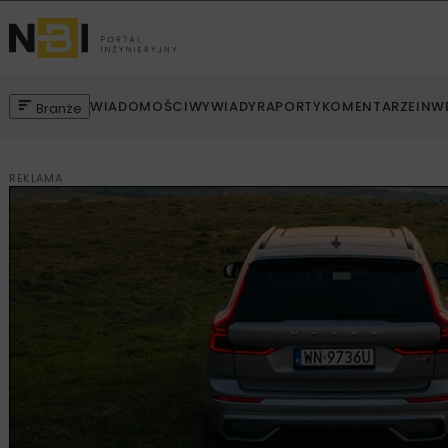
WIADOMOŚCI
WYWIADY
RAPORTY
KOMENTARZE
INW
Branże
REKLAMA