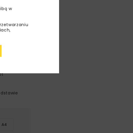
ibą w
przetwarzaniu
iach,
ółnocnej
zeń
kt
odstawie
 A4