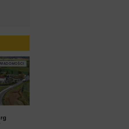
WIADOMOŚCI
arg
w