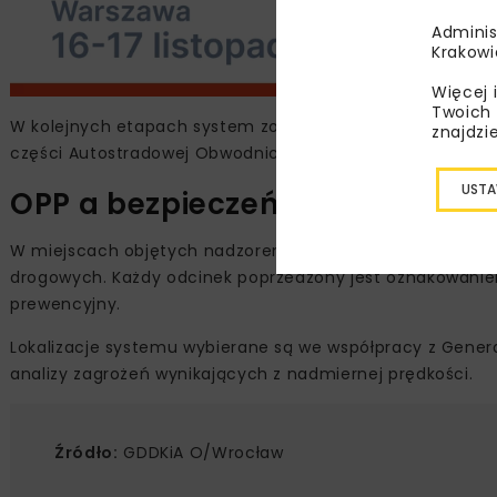
Adminis
Krakowi
Więcej 
Twoich 
W kolejnych etapach system zostanie wdrożony również n
znajdzi
części Autostradowej Obwodnicy Wrocławia – od węzła Lo
USTA
OPP a bezpieczeństwo ruchu
W miejscach objętych nadzorem OPP kierowcy znacząco re
drogowych. Każdy odcinek poprzedzony jest oznakowani
prewencyjny.
Lokalizacje systemu wybierane są we współpracy z General
analizy zagrożeń wynikających z nadmiernej prędkości.
Źródło:
GDDKiA O/Wrocław