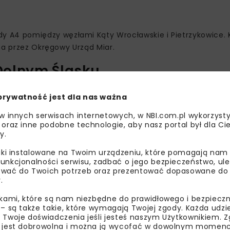
y A4 pomiędzy węzłami Kąty Wrocławskie i Pietrzykowice.
na przez Okręgowy Urząd Miar.
Dolnym Śląsku
tąd w dwóch miejscach:
prywatność jest dla nas ważna
e,
 w innych serwisach internetowych, w NBI.com.pl wykorzysty
a Kamienną Górą.
 oraz inne podobne technologie, aby nasz portal był dla Cie
y.
liki instalowane na Twoim urządzeniu, które pomagają nam
unkcjonalności serwisu, zadbać o jego bezpieczeństwo, ul
wać do Twoich potrzeb oraz prezentować dopasowane do Ci
.
ikami, które są nam niezbędne do prawidłowego i bezpieczn
 – są także takie, które wymagają Twojej zgody. Każda udz
 Twoje doświadczenia jeśli jesteś naszym Użytkownikiem. Zg
 jest dobrowolna i można ją wycofać w dowolnym momenc