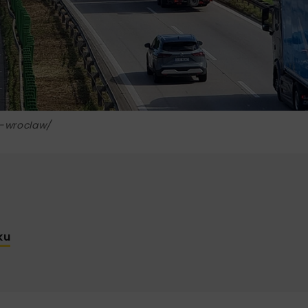
a-wroclaw/
ku