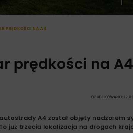
R PRĘDKOŚCI NA A4
r prędkości na A
OPUBLIKOWANO: 12.0
t autostrady A4 został objęty nadzorem 
o już trzecia lokalizacja na drogach kra