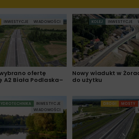
INWESTYCJE
WIADOMOŚCI
KOLEJ
INWESTYCJE
wybrano ofertę
Nowy wiadukt w Żora
 A2 Biała Podlaska–
do użytku
HYDROTECHNIKA
INWESTYCJE
DROGI
MOSTY
WIADOMOŚCI