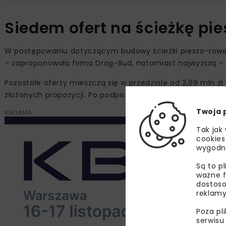
Siedem ofert na ścieżkę pi
W postępowaniu dotyczącym budowy ścieżki pieszo-rowe
– zaproponowała firma Drog-Bud, natomiast najwyższą – 5
Pozostałe oferty mieszczą się w przedziale od 2,69 mln zł
złożonych propozycji. Po podpisaniu umowy prace w tereni
Twoja 
REKLAMA
Tak jak
cookies
wygodn
Są to p
ważne f
dostoso
reklamy
Poza pl
serwisu