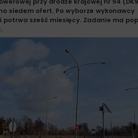
owerowej przy drodze krajowej nr 94 (DK
ono siedem ofert. Po wyborze wykonawcy
ji potrwa sześć miesięcy. Zadanie ma po
.