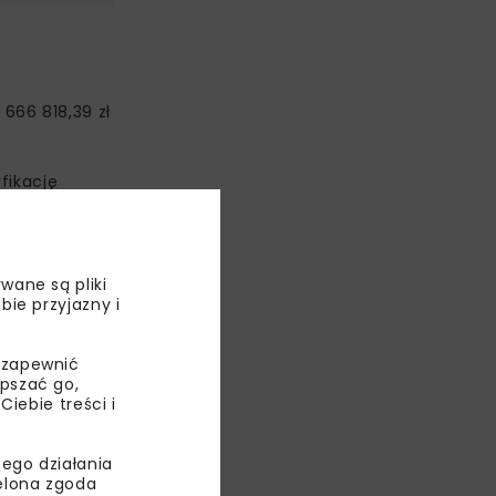
 666 818,39 zł
fikację
wane są pliki
bie przyjazny i
 zapewnić
epszać go,
ebie treści i
ego działania
ielona zgoda