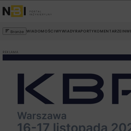
WIADOMOŚCI
WYWIADY
RAPORTY
KOMENTARZE
INW
Branże
REKLAMA