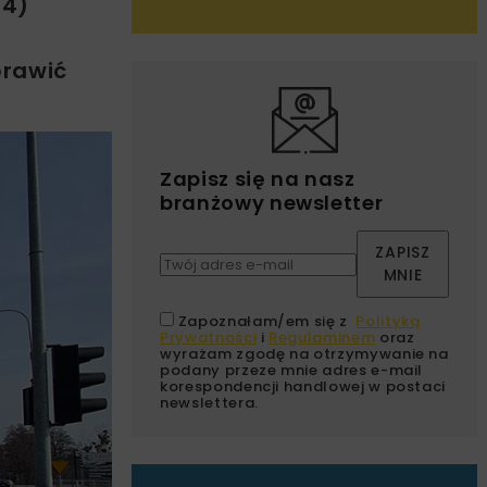
94)
prawić
Zapisz się na nasz
branżowy newsletter
ZAPISZ
MNIE
Zapoznałam/em się z
Polityką
Prywatności
i
Regulaminem
oraz
wyrażam zgodę na otrzymywanie na
podany przeze mnie adres e-mail
korespondencji handlowej w postaci
newslettera.