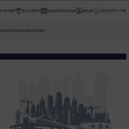
ZALOGUJ SIĘ
YN NBI
AUTORZY
KALENDARIUM
SKLEP
LNE
FOTOGALERIE
FILMY