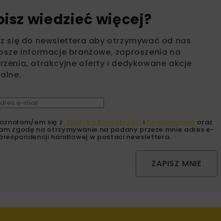
bisz wiedzieć więcej?
sz się do newslettera aby otrzymywać od nas
psze informacje branżowe, zaproszenia na
zenia, atrakcyjne oferty i dedykowane akcje
alne.
oznałam/em się z
Polityką Prywatności
i
Regulaminem
oraz
am zgodę na otrzymywanie na podany przeze mnie adres e-
orespondencji handlowej w postaci newslettera.
ZAPISZ MNIE