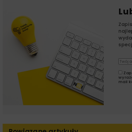
Lu
Zapi
najle
wydar
specj
Zap
wyraż
mail k
Powiązane artykuły