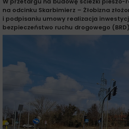
W przetargu na budowę ścieżki pieszo-r
na odcinku Skarbimierz – Żłobizna złoż
i podpisaniu umowy realizacja inwestyc
bezpieczeństwo ruchu drogowego (BRD)