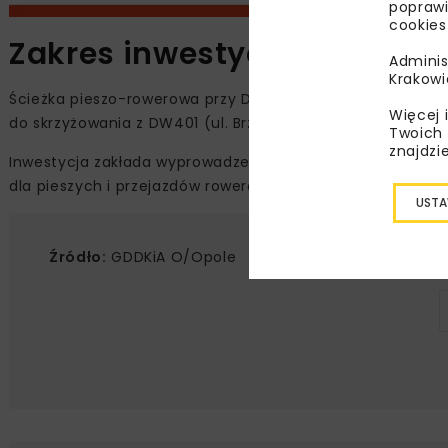
poprawi
cookies
Zakres inwestycji i popraw
Adminis
Krakowi
Ścieżka pieszo-rowerowa przy DK94 będzie miała długość
Więcej 
do skrzyżowania z DW401 (ul. Brzeska i Makarskiego).
Twoich 
znajdzi
Inwestycja zakłada wyprowadzenie ruchu pieszych i rower
dla pieszych i przejazdów rowerowych z urządzeniami BRD
USTA
Źródło:
GDDKiA O/Opole