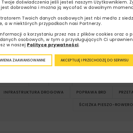
 Twoje doświadczenia jeśli jesteś naszym Użytkownikiem. Zg
 jest dobrowolna i można ją wycofać w dowolnym momenc
a BRD
tratorem Twoich danych osobowych jest nbi med!a z siedz
e, a w niektórych przypadkach nasi Partnerzy.
 1 km i poprowadzona zostanie od skrzyżowania DK94 z DK3
informacji o korzystaniu przez nas z plików cookies oraz o 
danych osobowych, w tym o przysługujących Ci uprawnien
esz w naszej
Polityce prywatności
.
zystów poza jezdnię drogi krajowej, montaż oświetlenia, b
, a także wykonanie przepustów oraz przebudowę kolidujący
WIENIA ZAAWANSOWANNE
AKCEPTUJĘ I PRZECHODZĘ DO SERWISU
BRD
DK94
DK94 SKARBIMIERZ-ŻŁOBI
INFRASTRUKTURA DROGOWA
POPRAWA BRD
PRZET
ŚCIEŻKA PIESZO-ROWER