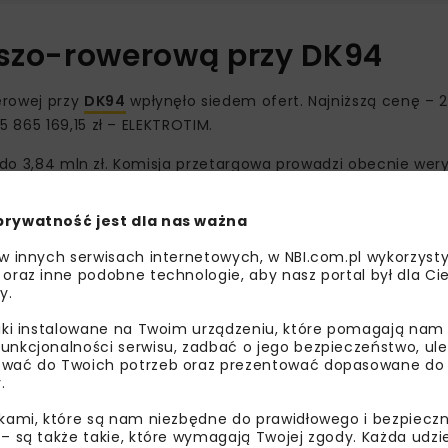
eszo-rowerową przy DK94
rowej przy
DK94
wpłynęło siedem ofert. Najniższą cenę – 2
 865 169,15 zł – ELEKTROTIM.
 do 3,84 mln zł. Komisja przetargowa prowadzi obecnie wery
e potrwają pół roku.
prywatność jest dla nas ważna
 w innych serwisach internetowych, w NBI.com.pl wykorzysty
 oraz inne podobne technologie, aby nasz portal był dla Cie
y.
liki instalowane na Twoim urządzeniu, które pomagają nam
unkcjonalności serwisu, zadbać o jego bezpieczeństwo, ul
wać do Twoich potrzeb oraz prezentować dopasowane do Ci
.
ikami, które są nam niezbędne do prawidłowego i bezpieczn
 – są także takie, które wymagają Twojej zgody. Każda udz