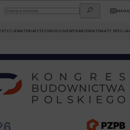
MAGAZ
ESTYCJE
MATERIAŁY
TECHNOLOGIE
WYDARZENIA
TEMATY SPECJA