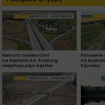
DROGI
INWESTYCJE
WIADOMOŚCI
DROGI
Remont nawierzchni
Ponownie 
na węzłach A4. Przetarg
na budowę
obejmuje pięć węzłów
Kijowiec
DROGI
INWESTYCJE
WIADOMOŚCI