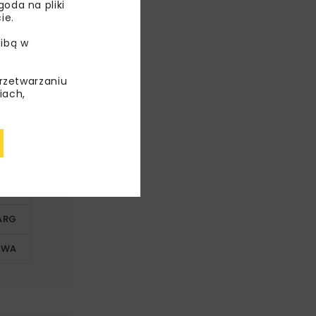
oda na pliki
ie.
ibą w
9
przetwarzaniu
iach,
udowę przejść
ch sieci.
ZNA
ARG
OWA