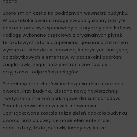
nocna.
Sporo zmian czeka na podróżnych wewnątrz budynku.
W poczekalni dworca uwagę zwracają ściany pokryte
boazerią oraz wyeksponowany historyczny piec kaflowy.
Podłogę wykonano częściowo z oryginalnych płytek
terakotowych, które uzupełniono gresami o zbliżonym
wymiarze, układzie i stonowanej kolorystyce pasującej
do zabytkowych elementów. W poczekalni podróżni
znajdą ławki, zegar oraz elektroniczne tablice
przyjazdów i odjazdów pociągów.
Przemianę przeszło również bezpośrednie otoczenie
dworca. Przy budynku ułożono nową nawierzchnię
i wytyczono miejsca parkingowe dla samochodów.
Ponadto powstała nowa wiata rowerowa.
Uporządkowana została także zieleń dookoła budynku
dworca oraz pojawiły się nowe elementy małej
architektury, takie jak ławki, lampy czy kosze.