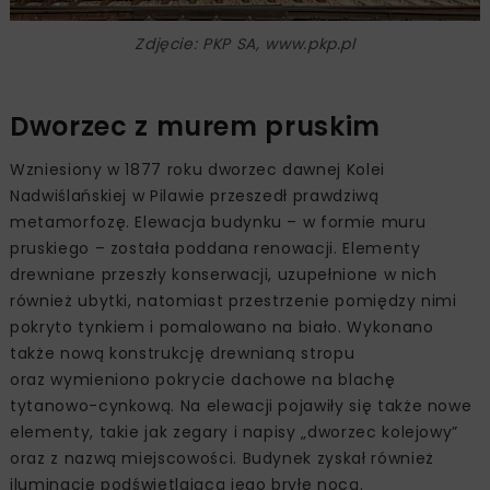
Zdjęcie: PKP SA, www.pkp.pl
Dworzec z murem pruskim
Wzniesiony w 1877 roku dworzec dawnej Kolei
Nadwiślańskiej w Pilawie przeszedł prawdziwą
metamorfozę. Elewacja budynku – w formie muru
pruskiego – została poddana renowacji. Elementy
drewniane przeszły konserwacji, uzupełnione w nich
również ubytki, natomiast przestrzenie pomiędzy nimi
pokryto tynkiem i pomalowano na biało. Wykonano
także nową konstrukcję drewnianą stropu
oraz wymieniono pokrycie dachowe na blachę
tytanowo-cynkową. Na elewacji pojawiły się także nowe
elementy, takie jak zegary i napisy „dworzec kolejowy”
oraz z nazwą miejscowości. Budynek zyskał również
iluminację podświetlającą jego bryłę nocą.