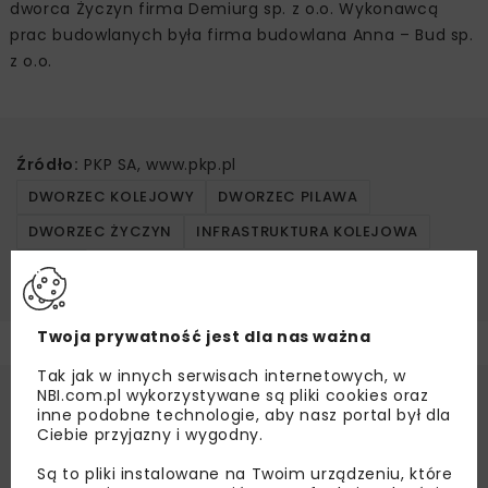
dworca Życzyn firma Demiurg sp. z o.o. Wykonawcą
prac budowlanych była firma budowlana Anna – Bud sp.
z o.o.
Źródło:
PKP SA, www.pkp.pl
DWORZEC KOLEJOWY
DWORZEC PILAWA
DWORZEC ŻYCZYN
INFRASTRUKTURA KOLEJOWA
KOLEJ
Twoja prywatność jest dla nas ważna
Tak jak w innych serwisach internetowych, w
NBI.com.pl wykorzystywane są pliki cookies oraz
inne podobne technologie, aby nasz portal był dla
Ciebie przyjazny i wygodny.
Są to pliki instalowane na Twoim urządzeniu, które