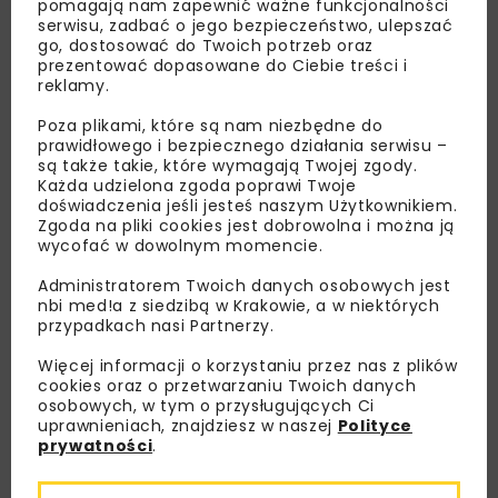
pomagają nam zapewnić ważne funkcjonalności
serwisu, zadbać o jego bezpieczeństwo, ulepszać
go, dostosować do Twoich potrzeb oraz
prezentować dopasowane do Ciebie treści i
reklamy.
Poza plikami, które są nam niezbędne do
prawidłowego i bezpiecznego działania serwisu –
są także takie, które wymagają Twojej zgody.
Każda udzielona zgoda poprawi Twoje
doświadczenia jeśli jesteś naszym Użytkownikiem.
Zgoda na pliki cookies jest dobrowolna i można ją
wycofać w dowolnym momencie.
Administratorem Twoich danych osobowych jest
nbi med!a z siedzibą w Krakowie, a w niektórych
przypadkach nasi Partnerzy.
Lubisz wiedzieć więcej?
Więcej informacji o korzystaniu przez nas z plików
cookies oraz o przetwarzaniu Twoich danych
osobowych, w tym o przysługujących Ci
Zapisz się do newslettera aby otrzymywać od
uprawnieniach, znajdziesz w naszej
Polityce
nas najlepsze informacje branżowe,
prywatności
.
zaproszenia na wydarzenia, atrakcyjne oferty i
dedykowane akcje specjalne.