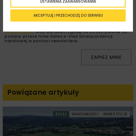
USTAWIENIA ZAAWANSOWANNE
AKCEPTUJĘ I PRZECHODZĘ DO SERWISU
Zapoznałam/em się z
Polityką Prywatności
i
Regulaminem
oraz wyrażam zgodę na otrzymywanie na
podany przeze mnie adres e-mail korespondencji
handlowej w postaci newslettera.
ZAPISZ MNIE
Powiązane artykuły
KOLEJ
WIADOMOŚCI
INWESTYCJE