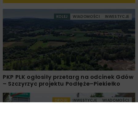
KOLEJ
WIADOMOŚCI
INWESTYCJE
PKP PLK ogłosiły przetarg na odcinek Gdów
– Szczyrzyc projektu Podłęże–Piekiełko
DROGI
INWESTYCJE
WIADOMOŚCI