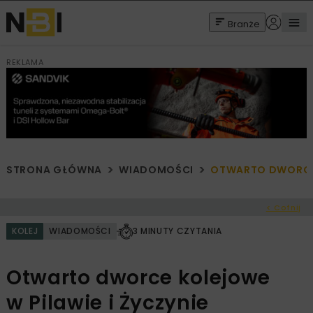
Branże
REKLAMA
STRONA GŁÓWNA
WIADOMOŚCI
OTWARTO DWORCE K
< Cofnij
KOLEJ
WIADOMOŚCI
3 MINUTY CZYTANIA
Otwarto dworce kolejowe
w Pilawie i Życzynie