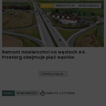
DROGI
INWESTYCJE
WIADOMOŚCI
Remont nawierzchni na węzłach A4.
Przetarg obejmuje pięć węzłów
Załaduj więcej...
KOLEJ
WIADOMOŚCI
1 MINUTA CZYTANIA