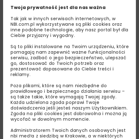
Twoja prywatność jest dla nas ważna
Tak jak w innych serwisach internetowych, w
NBI.com.pl wykorzystywane są pliki cookies oraz
inne podobne technologie, aby nasz portal był dla
Ciebie przyjazny i wygodny.
Są to pliki instalowane na Twoim urządzeniu, które
pomagają nam zapewnić ważne funkcjonalności
serwisu, zadbać o jego bezpieczeństwo, ulepszać
go, dostosować do Twoich potrzeb oraz
Lubisz wiedzieć więcej?
prezentować dopasowane do Ciebie treści i
reklamy.
Zapisz się do newslettera aby otrzymywać od
nas najlepsze informacje branżowe,
Poza plikami, które są nam niezbędne do
prawidłowego i bezpiecznego działania serwisu –
zaproszenia na wydarzenia, atrakcyjne oferty i
są także takie, które wymagają Twojej zgody.
dedykowane akcje specjalne.
Każda udzielona zgoda poprawi Twoje
doświadczenia jeśli jesteś naszym Użytkownikiem.
Zgoda na pliki cookies jest dobrowolna i można ją
wycofać w dowolnym momencie.
Zapoznałam/em się z
Polityką Prywatności
i
Administratorem Twoich danych osobowych jest
Regulaminem
oraz wyrażam zgodę na otrzymywanie na
nbi med!a z siedzibą w Krakowie, a w niektórych
podany przeze mnie adres e-mail korespondencji