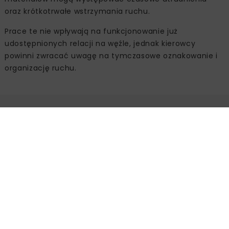
oraz krótkotrwałe wstrzymania ruchu.
Prace te nie wpływają na funkcjonowanie już
udostępnionych relacji na węźle, jednak kierowcy
powinni zwracać uwagę na tymczasowe oznakowanie i
organizację ruchu.
Źródło:
GDDKiA O/Warszawa
Powiązane artykuły
KOLEJ
WIADOMOŚCI
INWESTYCJE