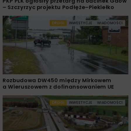
PKP PLK ogłosiły przetarg na odcinek Gdów
– Szczyrzyc projektu Podłęże–Piekiełko
DROGI
INWESTYCJE
WIADOMOŚCI
Rozbudowa DW450 między Mirkowem
a Wieruszowem z dofinansowaniem UE
DROGI
INWESTYCJE
WIADOMOŚCI