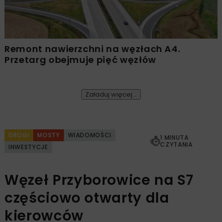
Remont nawierzchni na węzłach A4.
Przetarg obejmuje pięć węzłów
Załaduj więcej...
DROGI
MOSTY
WIADOMOŚCI
1 MINUTA
CZYTANIA
INWESTYCJE
Węzeł Przyborowice na S7
częściowo otwarty dla
kierowców