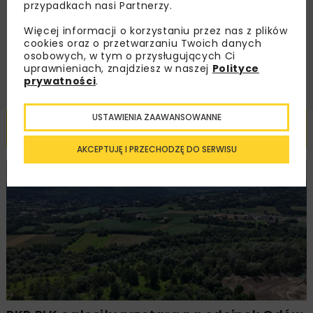
przypadkach nasi Partnerzy.
handlowej w postaci newslettera.
Więcej informacji o korzystaniu przez nas z plików
cookies oraz o przetwarzaniu Twoich danych
ZAPISZ MNIE
osobowych, w tym o przysługujących Ci
uprawnieniach, znajdziesz w naszej
Polityce
prywatności
.
USTAWIENIA ZAAWANSOWANNE
Powiązane artykuły
AKCEPTUJĘ I PRZECHODZĘ DO SERWISU
KOLEJ
WIADOMOŚCI
INWESTYCJE