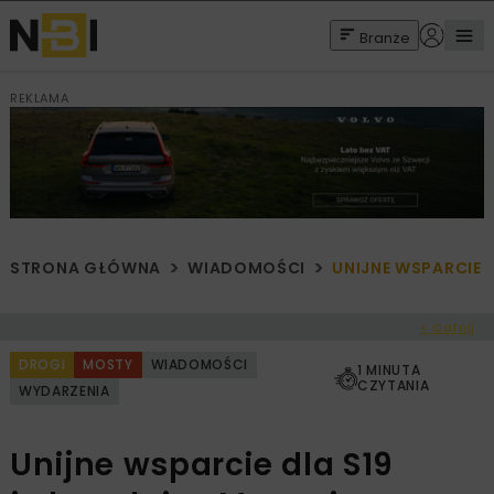
Branże
REKLAMA
STRONA GŁÓWNA
WIADOMOŚCI
UNIJNE WSPARCIE 
< Cofnij
DROGI
MOSTY
WIADOMOŚCI
1 MINUTA
CZYTANIA
WYDARZENIA
Unijne wsparcie dla S19