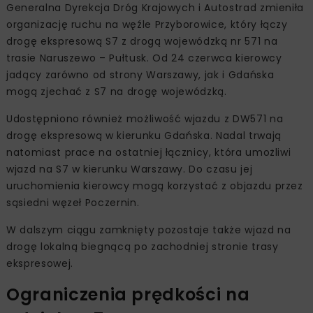
Generalna Dyrekcja Dróg Krajowych i Autostrad zmieniła
organizację ruchu na węźle Przyborowice, który łączy
drogę ekspresową S7 z drogą wojewódzką nr 571 na
trasie Naruszewo – Pułtusk. Od 24 czerwca kierowcy
jadący zarówno od strony Warszawy, jak i Gdańska
mogą zjechać z S7 na drogę wojewódzką.
Udostępniono również możliwość wjazdu z DW571 na
drogę ekspresową w kierunku Gdańska. Nadal trwają
natomiast prace na ostatniej łącznicy, która umożliwi
wjazd na S7 w kierunku Warszawy. Do czasu jej
uruchomienia kierowcy mogą korzystać z objazdu przez
sąsiedni węzeł Poczernin.
W dalszym ciągu zamknięty pozostaje także wjazd na
drogę lokalną biegnącą po zachodniej stronie trasy
ekspresowej.
Ograniczenia prędkości na