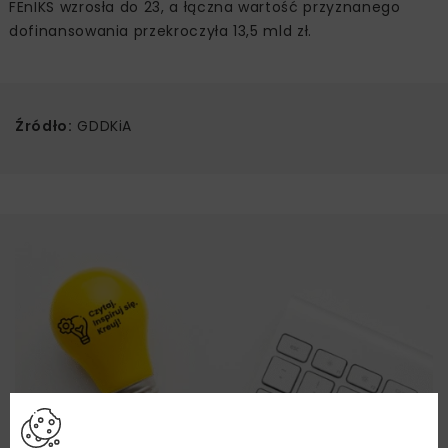
FEnIKS wzrosła do 23, a łączna wartość przyznanego
dofinansowania przekroczyła 13,5 mld zł.
Źródło:
GDDKiA