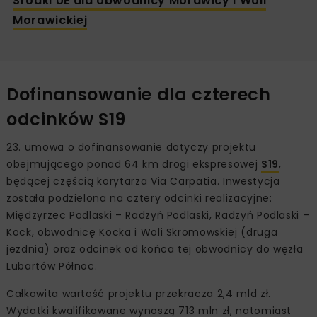
Środki UE dla obwodnicy Morawicy i Woli
Morawickiej
Dofinansowanie dla czterech
odcinków S19
23. umowa o dofinansowanie dotyczy projektu
obejmującego ponad 64 km drogi ekspresowej
S19
,
będącej częścią korytarza Via Carpatia. Inwestycja
została podzielona na cztery odcinki realizacyjne:
Międzyrzec Podlaski – Radzyń Podlaski, Radzyń Podlaski –
Kock, obwodnicę Kocka i Woli Skromowskiej (druga
jezdnia) oraz odcinek od końca tej obwodnicy do węzła
Lubartów Północ.
Całkowita wartość projektu przekracza 2,4 mld zł.
Wydatki kwalifikowane wynoszą 713 mln zł, natomiast