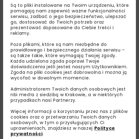
Są to pliki instalowane na Twoim urządzeniu, które
pomagają nam zapewnić ważne funkcjonalności
serwisu, zadbać o jego bezpieczeństwo, ulepszać
go, dostosować do Twoich potrzeb oraz
prezentować dopasowane do Ciebie treści i
reklamy.
Poza plikami, które są nam niezbędne do
prawidłowego i bezpiecznego działania serwisu –
są także takie, które wymagają Twojej zgody.
Każda udzielona zgoda poprawi Twoje
doświadczenia jeśli jesteś naszym Użytkownikiem.
Zgoda na pliki cookies jest dobrowolna i można ją
wycofać w dowolnym momencie.
Administratorem Twoich danych osobowych jest
nbi med!a z siedzibą w Krakowie, a w niektórych
przypadkach nasi Partnerzy.
Więcej informacji o korzystaniu przez nas z plików
cookies oraz o przetwarzaniu Twoich danych
Lubisz wiedzieć więcej?
osobowych, w tym o przysługujących Ci
uprawnieniach, znajdziesz w naszej
Polityce
prywatności
.
Zapisz się do newslettera aby otrzymywać od