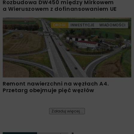
Rozbudowa DW450 między Mirkowem
a Wieruszowem z dofinansowaniem UE
DROGI
INWESTYCJE
WIADOMOŚCI
Remont nawierzchni na węzłach A4.
Przetarg obejmuje pięć węzłów
Załaduj więcej...