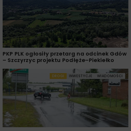
PKP PLK ogłosiły przetarg na odcinek Gdów
– Szczyrzyc projektu Podłęże–Piekiełko
DROGI
INWESTYCJE
WIADOMOŚCI