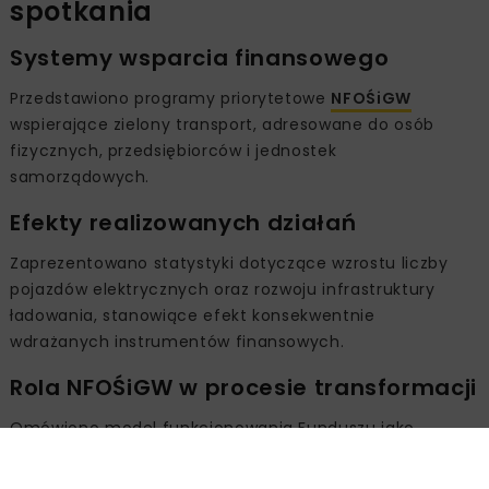
spotkania
Systemy wsparcia finansowego
Przedstawiono programy priorytetowe
NFOŚiGW
wspierające zielony transport, adresowane do osób
fizycznych, przedsiębiorców i jednostek
samorządowych.
Efekty realizowanych działań
Zaprezentowano statystyki dotyczące wzrostu liczby
pojazdów elektrycznych oraz rozwoju infrastruktury
ładowania, stanowiące efekt konsekwentnie
wdrażanych instrumentów finansowych.
Rola NFOŚiGW w procesie transformacji
Omówiono model funkcjonowania Funduszu jako
kluczowej instytucji odpowiedzialnej za finansowanie
działań na rzecz ochrony środowiska, w tym projektów