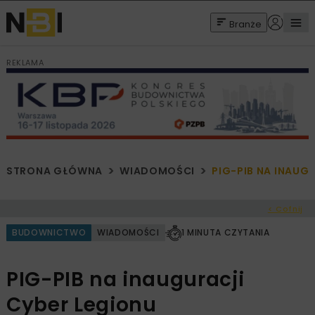
Branże
REKLAMA
STRONA GŁÓWNA
WIADOMOŚCI
PIG-PIB NA INAUG
< Cofnij
BUDOWNICTWO
WIADOMOŚCI
1 MINUTA CZYTANIA
PIG-PIB na inauguracji
Cyber Legionu