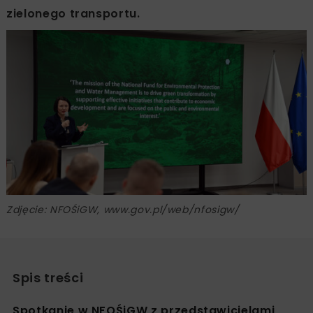
zielonego transportu.
Zdjęcie: NFOŚiGW, www.gov.pl/web/nfosigw/
Spis treści
Spotkanie w NFOŚiGW z przedstawicielami