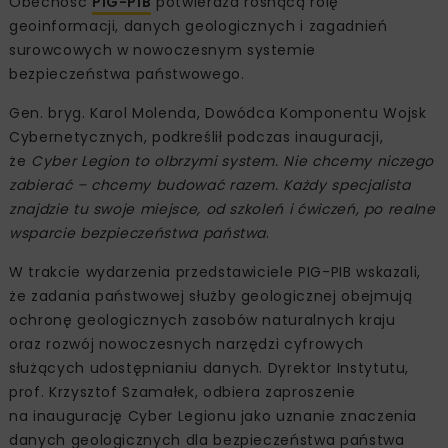
Obecność
PIG-PIB
potwierdza rosnącą rolę
geoinformacji, danych geologicznych i zagadnień
surowcowych w nowoczesnym systemie
bezpieczeństwa państwowego.
Gen. bryg. Karol Molenda, Dowódca Komponentu Wojsk
Cybernetycznych, podkreślił podczas inauguracji,
że
Cyber Legion to olbrzymi system. Nie chcemy niczego
zabierać – chcemy budować razem. Każdy specjalista
znajdzie tu swoje miejsce, od szkoleń i ćwiczeń, po realne
wsparcie bezpieczeństwa państwa
.
W trakcie wydarzenia przedstawiciele PIG-PIB wskazali,
że zadania państwowej służby geologicznej obejmują
ochronę geologicznych zasobów naturalnych kraju
oraz rozwój nowoczesnych narzędzi cyfrowych
służących udostępnianiu danych. Dyrektor Instytutu,
prof. Krzysztof Szamałek, odbiera zaproszenie
na inaugurację Cyber Legionu jako uznanie znaczenia
danych geologicznych dla bezpieczeństwa państwa