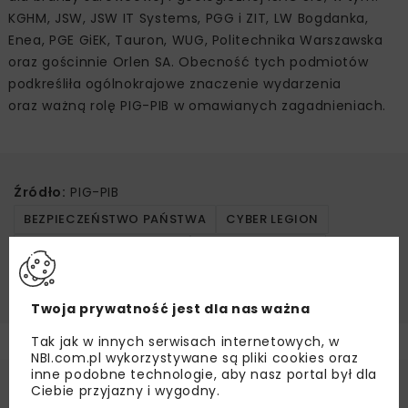
KGHM, JSW, JSW IT Systems, PGG i ZIT, LW Bogdanka,
Enea, PGE GiEK, Tauron, WUG, Politechnika Warszawska
oraz gościnnie Orlen SA. Obecność tych podmiotów
podkreśliła ogólnokrajowe znaczenie wydarzenia
oraz ważną rolę PIG-PIB w omawianych zagadnieniach.
Źródło:
PIG-PIB
BEZPIECZEŃSTWO PAŃSTWA
CYBER LEGION
CYBERBEZPIECZEŃSTWO
GEOINFORMACJA
GEOLOGIA
PIG-PIB
SUROWCE STRATEGICZNE
Twoja prywatność jest dla nas ważna
Tak jak w innych serwisach internetowych, w
NBI.com.pl wykorzystywane są pliki cookies oraz
inne podobne technologie, aby nasz portal był dla
Ciebie przyjazny i wygodny.