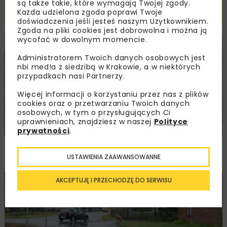
są także takie, które wymagają Twojej zgody.
Powiązane artykuły
Każda udzielona zgoda poprawi Twoje
doświadczenia jeśli jesteś naszym Użytkownikiem.
Zgoda na pliki cookies jest dobrowolna i można ją
wycofać w dowolnym momencie.
KOLEJ
WIADOMOŚCI
INWESTYCJE
Administratorem Twoich danych osobowych jest
nbi med!a z siedzibą w Krakowie, a w niektórych
przypadkach nasi Partnerzy.
Więcej informacji o korzystaniu przez nas z plików
cookies oraz o przetwarzaniu Twoich danych
osobowych, w tym o przysługujących Ci
uprawnieniach, znajdziesz w naszej
Polityce
prywatności
.
PKP PLK ogłosiły przetarg na odcinek Gdów
– Szczyrzyc projektu Podłęże–Piekiełko
USTAWIENIA ZAAWANSOWANNE
AKCEPTUJĘ I PRZECHODZĘ DO SERWISU
DROGI
INWESTYCJE
WIADOMOŚCI