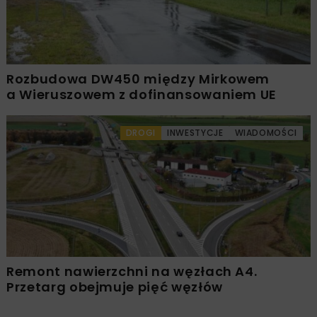
Rozbudowa DW450 między Mirkowem
a Wieruszowem z dofinansowaniem UE
DROGI
INWESTYCJE
WIADOMOŚCI
Remont nawierzchni na węzłach A4.
Przetarg obejmuje pięć węzłów