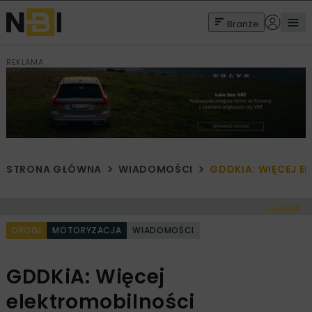
Branże
REKLAMA
STRONA GŁÓWNA
WIADOMOŚCI
GDDKIA: WIĘCEJ 
< Cofnij
DROGI
MOTORYZACJA
WIADOMOŚCI
GDDKiA: Więcej
elektromobilności