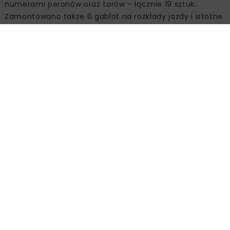
numerami peronów oraz torów – łącznie 19 sztuk.
Zamontowano także 6 gablot na rozkłady jazdy i istotne
informacje dla podróżujących koleją, m.in. w Bydgoszczy
Osowej Górze i Inowrocławiu Rąbinku.
Źródło:
PKP Polskie Linie Kolejowe SA, www.plk-sa.pl
INFRASTRUKTURA KOLEJOWA
KOLEJ
PLK
STACJA WŁOCŁAWEK
Powiązane artykuły
KOLEJ
WIADOMOŚCI
INWESTYCJE