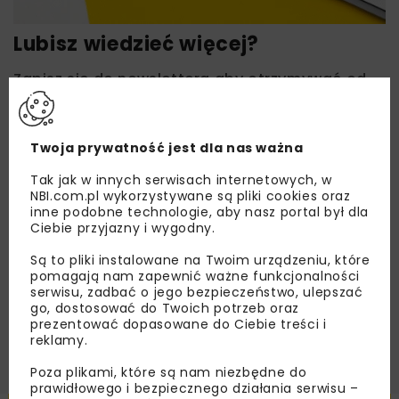
Lubisz wiedzieć więcej?
Zapisz się do newslettera aby otrzymywać od
nas najlepsze informacje branżowe,
zaproszenia na wydarzenia, atrakcyjne oferty i
dedykowane akcje specjalne.
Twoja prywatność jest dla nas ważna
Tak jak w innych serwisach internetowych, w
NBI.com.pl wykorzystywane są pliki cookies oraz
inne podobne technologie, aby nasz portal był dla
Zapoznałam/em się z
Polityką Prywatności
i
Ciebie przyjazny i wygodny.
Regulaminem
oraz wyrażam zgodę na otrzymywanie na
podany przeze mnie adres e-mail korespondencji
Są to pliki instalowane na Twoim urządzeniu, które
handlowej w postaci newslettera.
pomagają nam zapewnić ważne funkcjonalności
serwisu, zadbać o jego bezpieczeństwo, ulepszać
go, dostosować do Twoich potrzeb oraz
ZAPISZ MNIE
prezentować dopasowane do Ciebie treści i
reklamy.
Poza plikami, które są nam niezbędne do
prawidłowego i bezpiecznego działania serwisu –