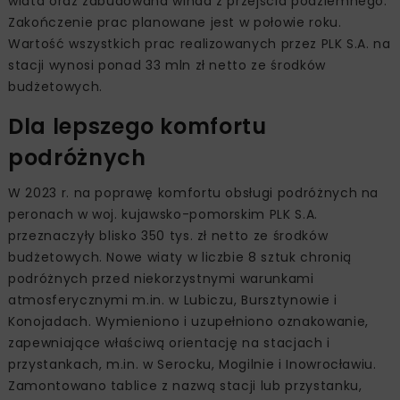
wiata oraz zabudowana winda z przejścia podziemnego.
Zakończenie prac planowane jest w połowie roku.
Wartość wszystkich prac realizowanych przez PLK S.A. na
stacji wynosi ponad 33 mln zł netto ze środków
budżetowych.
Dla lepszego komfortu
podróżnych
W 2023 r. na poprawę komfortu obsługi podróżnych na
peronach w woj. kujawsko-pomorskim PLK S.A.
przeznaczyły blisko 350 tys. zł netto ze środków
budżetowych. Nowe wiaty w liczbie 8 sztuk chronią
podróżnych przed niekorzystnymi warunkami
atmosferycznymi m.in. w Lubiczu, Bursztynowie i
Konojadach. Wymieniono i uzupełniono oznakowanie,
zapewniające właściwą orientację na stacjach i
przystankach, m.in. w Serocku, Mogilnie i Inowrocławiu.
Zamontowano tablice z nazwą stacji lub przystanku,