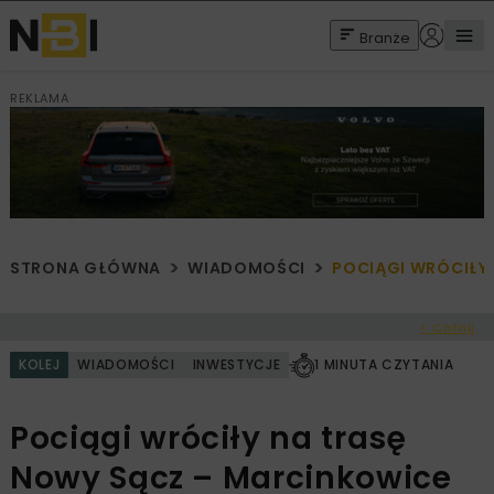
Branże
REKLAMA
STRONA GŁÓWNA
WIADOMOŚCI
POCIĄGI WRÓCIŁY
< Cofnij
KOLEJ
WIADOMOŚCI
INWESTYCJE
1 MINUTA CZYTANIA
Pociągi wróciły na trasę
Nowy Sącz – Marcinkowice