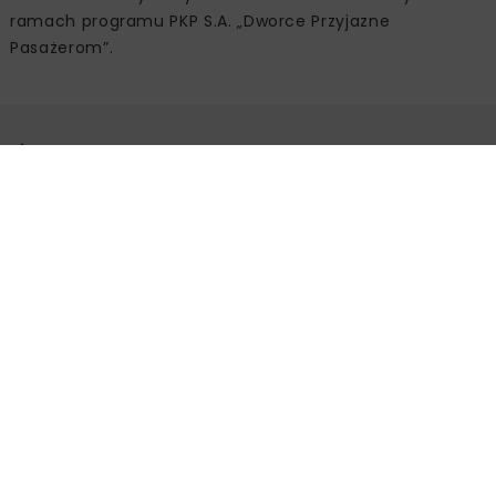
ramach programu PKP S.A. „Dworce Przyjazne
Pasażerom”.
Źródło:
PKP
Powiązane artykuły
KOLEJ
WIADOMOŚCI
INWESTYCJE