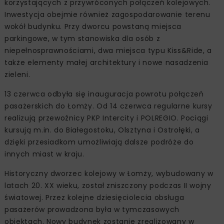
korzystających z przywróconych połączeń kolejowych.
Inwestycja obejmie również zagospodarowanie terenu
wokół budynku. Przy dworcu powstaną miejsca
parkingowe, w tym stanowiska dla osób z
niepełnosprawnościami, dwa miejsca typu Kiss&Ride, a
także elementy małej architektury i nowe nasadzenia
zieleni.
13 czerwca odbyła się inauguracja powrotu połączeń
pasażerskich do Łomży. Od 14 czerwca regularne kursy
realizują przewoźnicy PKP Intercity i POLREGIO. Pociągi
kursują m.in. do Białegostoku, Olsztyna i Ostrołęki, a
dzięki przesiadkom umożliwiają dalsze podróże do
innych miast w kraju.
Historyczny dworzec kolejowy w Łomży, wybudowany w
latach 20. XX wieku, został zniszczony podczas II wojny
światowej. Przez kolejne dziesięciolecia obsługa
pasażerów prowadzona była w tymczasowych
obiektach. Nowy budynek zostanie zrealizowany w