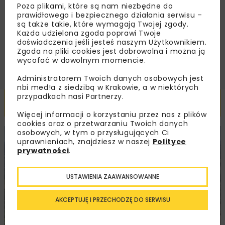
Regulaminem
oraz wyrażam zgodę na otrzymywanie na
Poza plikami, które są nam niezbędne do
podany przeze mnie adres e-mail korespondencji
prawidłowego i bezpiecznego działania serwisu –
handlowej w postaci newslettera.
są także takie, które wymagają Twojej zgody.
Każda udzielona zgoda poprawi Twoje
doświadczenia jeśli jesteś naszym Użytkownikiem.
ZAPISZ MNIE
Zgoda na pliki cookies jest dobrowolna i można ją
wycofać w dowolnym momencie.
Administratorem Twoich danych osobowych jest
nbi med!a z siedzibą w Krakowie, a w niektórych
przypadkach nasi Partnerzy.
Powiązane artykuły
Więcej informacji o korzystaniu przez nas z plików
cookies oraz o przetwarzaniu Twoich danych
osobowych, w tym o przysługujących Ci
KOLEJ
WIADOMOŚCI
INWESTYCJE
uprawnieniach, znajdziesz w naszej
Polityce
prywatności
.
USTAWIENIA ZAAWANSOWANNE
AKCEPTUJĘ I PRZECHODZĘ DO SERWISU