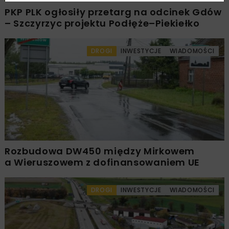
PKP PLK ogłosiły przetarg na odcinek Gdów
– Szczyrzyc projektu Podłęże–Piekiełko
DROGI
INWESTYCJE
WIADOMOŚCI
Rozbudowa DW450 między Mirkowem
a Wieruszowem z dofinansowaniem UE
DROGI
INWESTYCJE
WIADOMOŚCI