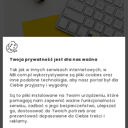
Twoja prywatność jest dla nas ważna
Lubisz wiedzieć więcej?
Tak jak w innych serwisach internetowych, w
NBI.com.pl wykorzystywane są pliki cookies oraz
Zapisz się do newslettera aby otrzymywać od
inne podobne technologie, aby nasz portal był dla
nas najlepsze informacje branżowe,
Ciebie przyjazny i wygodny.
zaproszenia na wydarzenia, atrakcyjne oferty i
Są to pliki instalowane na Twoim urządzeniu, które
dedykowane akcje specjalne.
pomagają nam zapewnić ważne funkcjonalności
serwisu, zadbać o jego bezpieczeństwo, ulepszać
go, dostosować do Twoich potrzeb oraz
prezentować dopasowane do Ciebie treści i
reklamy.
Zapoznałam/em się z
Polityką Prywatności
i