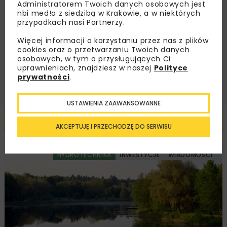
Administratorem Twoich danych osobowych jest
Zapoznałam/em się z
Polityką Prywatności
i
nbi med!a z siedzibą w Krakowie, a w niektórych
Regulaminem
oraz wyrażam zgodę na otrzymywanie na
przypadkach nasi Partnerzy.
podany przeze mnie adres e-mail korespondencji
handlowej w postaci newslettera.
Więcej informacji o korzystaniu przez nas z plików
cookies oraz o przetwarzaniu Twoich danych
osobowych, w tym o przysługujących Ci
ZAPISZ MNIE
uprawnieniach, znajdziesz w naszej
Polityce
prywatności
.
USTAWIENIA ZAAWANSOWANNE
Powiązane artykuły
AKCEPTUJĘ I PRZECHODZĘ DO SERWISU
HYDROTECHNIKA
INWESTYCJE
WIADOMOŚCI