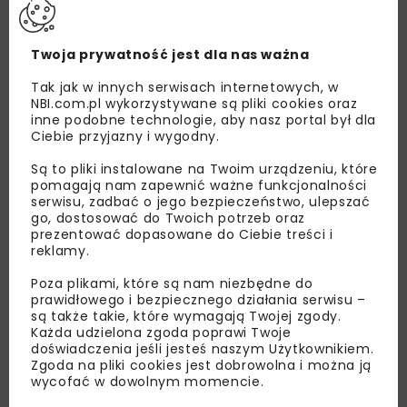
Twoja prywatność jest dla nas ważna
Tak jak w innych serwisach internetowych, w
NBI.com.pl wykorzystywane są pliki cookies oraz
inne podobne technologie, aby nasz portal był dla
Ciebie przyjazny i wygodny.
Są to pliki instalowane na Twoim urządzeniu, które
pomagają nam zapewnić ważne funkcjonalności
serwisu, zadbać o jego bezpieczeństwo, ulepszać
go, dostosować do Twoich potrzeb oraz
Lubisz wiedzieć więcej?
prezentować dopasowane do Ciebie treści i
reklamy.
Zapisz się do newslettera aby otrzymywać od
Poza plikami, które są nam niezbędne do
nas najlepsze informacje branżowe,
prawidłowego i bezpiecznego działania serwisu –
zaproszenia na wydarzenia, atrakcyjne oferty i
są także takie, które wymagają Twojej zgody.
Każda udzielona zgoda poprawi Twoje
dedykowane akcje specjalne.
doświadczenia jeśli jesteś naszym Użytkownikiem.
Zgoda na pliki cookies jest dobrowolna i można ją
wycofać w dowolnym momencie.