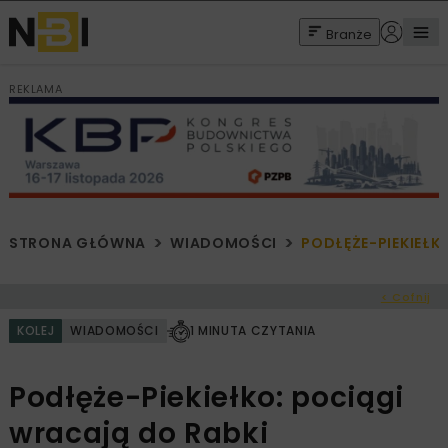
Branże
REKLAMA
STRONA GŁÓWNA
WIADOMOŚCI
PODŁĘŻE-PIEKIEŁK
< Cofnij
KOLEJ
WIADOMOŚCI
1 MINUTA CZYTANIA
Podłęże-Piekiełko: pociągi
wracają do Rabki