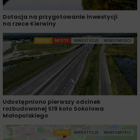
Dotacja na przygotowanie inwestycji
na rzece Kierwiny
DROGI
MOSTY
INWESTYCJE
WIADOMOŚCI
Udostępniono pierwszy odcinek
rozbudowanej S19 koło Sokołowa
Małopolskiego
DROGI
INWESTYCJE
WIADOMOŚCI