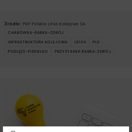
Źródło:
PKP Polskie Linie Kolejowe SA
CHABÓWKA-RABKA-ZDRÓJ
INFRASTRUKTURA KOLEJOWA
LK104
PLK
PODŁĘŻE-PIEKIEŁKO
PRZYSTANEK RABKA-ZDRÓJ