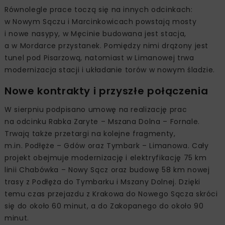
Równolegle prace toczą się na innych odcinkach:
w Nowym Sączu i Marcinkowicach powstają mosty
i nowe nasypy, w Męcinie budowana jest stacja,
a w Mordarce przystanek. Pomiędzy nimi drążony jest
tunel pod Pisarzową, natomiast w Limanowej trwa
modernizacja stacji i układanie torów w nowym śladzie.
Nowe kontrakty i przyszłe połączenia
W sierpniu podpisano umowę na realizację prac
na odcinku Rabka Zaryte – Mszana Dolna – Fornale.
Trwają także przetargi na kolejne fragmenty,
m.in. Podłęże – Gdów oraz Tymbark – Limanowa. Cały
projekt obejmuje modernizację i elektryfikację 75 km
linii Chabówka – Nowy Sącz oraz budowę 58 km nowej
trasy z Podłęża do Tymbarku i Mszany Dolnej. Dzięki
temu czas przejazdu z Krakowa do Nowego Sącza skróci
się do około 60 minut, a do Zakopanego do około 90
minut.