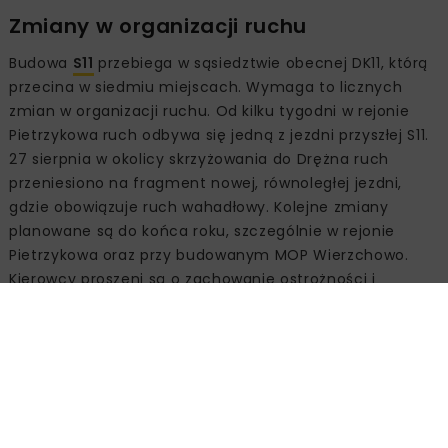
Zmiany w organizacji ruchu
Budowa
S11
przebiega w sąsiedztwie obecnej DK11, którą
przecina w siedmiu miejscach. Wymaga to licznych
zmian w organizacji ruchu. Od kilku tygodni w rejonie
Pietrzykowa ruch odbywa się jedną z jezdni przyszłej S11.
27 sierpnia w okolicy skrzyżowania do Drężna ruch
przeniesiono na fragment nowej, równoległej jezdni,
gdzie obowiązuje ruch wahadłowy. Kolejne zmiany
planowane są do końca roku, szczególnie w rejonie
Pietrzykowa oraz przy budowanym MOP Wierzchowo.
Kierowcy proszeni są o zachowanie ostrożności i
stosowanie się do oznakowania.
Źródło:
GDDKiA O/Szczecin
DROGA EKSPRESOWA
GDDKIA SZCZECIN