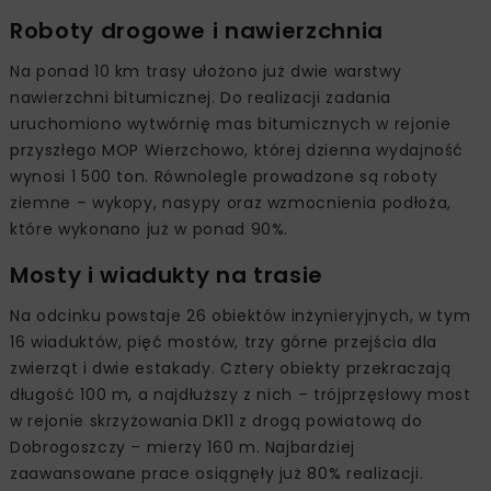
Roboty drogowe i nawierzchnia
Na ponad 10 km trasy ułożono już dwie warstwy
nawierzchni bitumicznej. Do realizacji zadania
uruchomiono wytwórnię mas bitumicznych w rejonie
przyszłego MOP Wierzchowo, której dzienna wydajność
wynosi 1 500 ton. Równolegle prowadzone są roboty
ziemne – wykopy, nasypy oraz wzmocnienia podłoża,
które wykonano już w ponad 90%.
Mosty i wiadukty na trasie
Na odcinku powstaje 26 obiektów inżynieryjnych, w tym
16 wiaduktów, pięć mostów, trzy górne przejścia dla
zwierząt i dwie estakady. Cztery obiekty przekraczają
długość 100 m, a najdłuższy z nich – trójprzęsłowy most
w rejonie skrzyżowania DK11 z drogą powiatową do
Dobrogoszczy – mierzy 160 m. Najbardziej
zaawansowane prace osiągnęły już 80% realizacji.