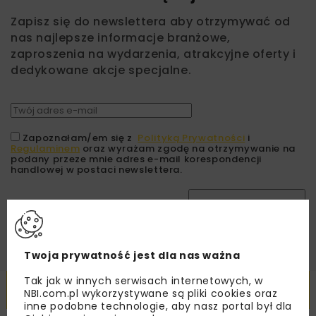
Zapisz się do newslettera aby otrzymywać od
nas najlepsze informacje branżowe,
zaproszenia na wydarzenia, atrakcyjne oferty i
dedykowane akcje specjalne.
Zapoznałam/em się z
Polityką Prywatności
i
Regulaminem
oraz wyrażam zgodę na otrzymywanie na
podany przeze mnie adres e-mail korespondencji
handlowej w postaci newslettera.
ZAPISZ MNIE
Twoja prywatność jest dla nas ważna
Tak jak w innych serwisach internetowych, w
Powiązane artykuły
NBI.com.pl wykorzystywane są pliki cookies oraz
inne podobne technologie, aby nasz portal był dla