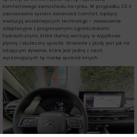
komfortowego samochodu na rynku. W przypadku C5 X
zastosowano system Advanced Comfort, będący
ewolucją wcześniejszych technologii – zawieszenie
adaptacyjne z progresywnymi ogranicznikami
hydraulicznymi, które tłumią wstrząsy w wyjątkowo
płynny i skuteczny sposób. Wrażenie z jazdy jest jak na
latającym dywanie, które jest jedną z cech
wyróżniających tę markę spośród innych.