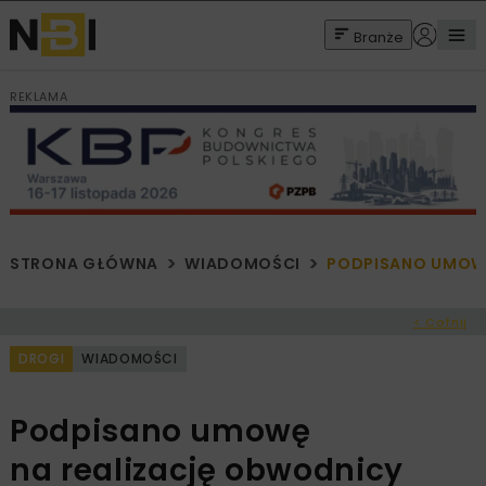
Branże
REKLAMA
STRONA GŁÓWNA
WIADOMOŚCI
PODPISANO UMOWĘ
< Cofnij
DROGI
WIADOMOŚCI
Podpisano umowę
na realizację obwodnicy