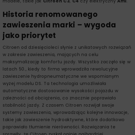
modele, takie jak
Citroen C3
,
C4
czy elektryczny
Ami
.
Historia renomowanego
zawieszenia marki – wygoda
jako priorytet
Citroen od dziesięcioleci słynie z unikatowych rozwiązań
w zakresie zawieszenia, mających na celu
maksymalizację komfortu jazdy. Wszystko zaczęło się w
latach 50., kiedy to firma wprowadziła rewolucyjne
zawieszenie hydropneumatyczne we wspomianym
wyżej modelu DS. Ta technologia umożliwiała
automatyczne dostosowanie wysokości pojazdu w
zależności od obciążenia, co znacznie poprawiało
stabilność jazdy. Z czasem Citroen rozwijał swoje
systemy zawieszenia, wprowadzając kolejne innowacje,
takie jak zawieszenie hydroaktywne, które dodatkowo
poprawiało tłumienie nierówności. Rozwiązania te
sprawiły, że Citroen zyskał opinię najbardziej