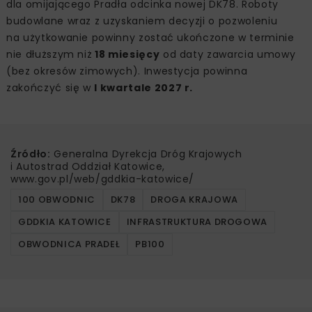
dla omijającego Pradła odcinka nowej DK78. Roboty
budowlane wraz z uzyskaniem decyzji o pozwoleniu
na użytkowanie powinny zostać ukończone w terminie
nie dłuższym niż
18 miesięcy
od daty zawarcia umowy
(bez okresów zimowych). Inwestycja powinna
zakończyć się w
I kwartale 2027 r.
Źródło:
Generalna Dyrekcja Dróg Krajowych
i Autostrad Oddział Katowice,
www.gov.pl/web/gddkia-katowice/
100 OBWODNIC
DK78
DROGA KRAJOWA
GDDKIA KATOWICE
INFRASTRUKTURA DROGOWA
OBWODNICA PRADEŁ
PB100