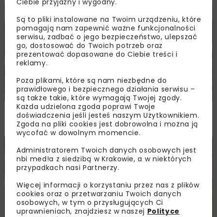
Ciebie przyjazny i wygodny.
KOLEJ
WIADOMOŚCI
INWESTYCJE
Są to pliki instalowane na Twoim urządzeniu, które
pomagają nam zapewnić ważne funkcjonalności
serwisu, zadbać o jego bezpieczeństwo, ulepszać
go, dostosować do Twoich potrzeb oraz
prezentować dopasowane do Ciebie treści i
reklamy.
Poza plikami, które są nam niezbędne do
prawidłowego i bezpiecznego działania serwisu –
są także takie, które wymagają Twojej zgody.
Każda udzielona zgoda poprawi Twoje
PKP PLK ogłosiły przetarg na odcinek Gdów
doświadczenia jeśli jesteś naszym Użytkownikiem.
– Szczyrzyc projektu Podłęże–Piekiełko
Zgoda na pliki cookies jest dobrowolna i można ją
wycofać w dowolnym momencie.
DROGI
INWESTYCJE
WIADOMOŚCI
Administratorem Twoich danych osobowych jest
nbi med!a z siedzibą w Krakowie, a w niektórych
przypadkach nasi Partnerzy.
Więcej informacji o korzystaniu przez nas z plików
cookies oraz o przetwarzaniu Twoich danych
osobowych, w tym o przysługujących Ci
uprawnieniach, znajdziesz w naszej
Polityce