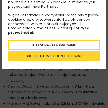
posiedzenie KOPI, a w III kw. br. GDDKiA zamierza ogłosić
nbi med!a z siedzibą w Krakowie, a w niektórych
przetarg na roboty budowlane. Kontynuowane są
przypadkach nasi Partnerzy.
również prace nad dokumentacją dla obwodnicy
Więcej informacji o korzystaniu przez nas z plików
Sztumu w ciągu DK55.
cookies oraz o przetwarzaniu Twoich danych
osobowych, w tym o przysługujących Ci
Przebudowa drogi krajowej nr 22
uprawnieniach, znajdziesz w naszej
Polityce
prywatności
.
Gdański Oddział GDDKiA realizuje program rozbudowy
DK22, gdzie obecnie na kilku odcinkach prowadzone są
USTAWIENIA ZAAWANSOWANNE
roboty budowlane, a dla kolejnych przygotowywana jest
dokumentacja. W opracowaniu są obecnie projekty
AKCEPTUJĘ I PRZECHODZĘ DO SERWISU
budowlane dla odcinków:
Czersk – Czarna Woda o długości 10,3 km, gotowa
dokumentacja, trwa aktualizacja Programu
Inwestycji;
Czarna Woda – Zblewo o długości 17,8 km, trwa
opracowanie projektu budowlanego i uzyskiwanie
decyzji środowiskowej,
Malbork – Królewo o długości 3,5 km, GDDKiA odwołała