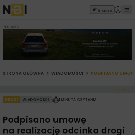
Branże
REKLAMA
STRONA GŁÓWNA
WIADOMOŚCI
PODPISANO UMOWĘ
< Cofnij
DROGI
WIADOMOŚCI
1 MINUTA CZYTANIA
Podpisano umowę
na realizację odcinka drogi