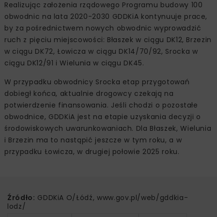
Realizując założenia rządowego Programu budowy 100
obwodnic na lata 2020-2030 GDDKiA kontynuuje prace,
by za pośrednictwem nowych obwodnic wyprowadzić
ruch z pięciu miejscowości: Błaszek w ciągu DK12, Brzezin
w ciągu DK72, Łowicza w ciągu DK14/70/92, Srocka w
ciągu DK12/91 i Wielunia w ciągu DK45.
W przypadku obwodnicy Srocka etap przygotowań
dobiegł końca, aktualnie drogowcy czekają na
potwierdzenie finansowania. Jeśli chodzi o pozostałe
obwodnice, GDDKiA jest na etapie uzyskania decyzji o
środowiskowych uwarunkowaniach. Dla Błaszek, Wielunia
i Brzezin ma to nastąpić jeszcze w tym roku, a w
przypadku Łowicza, w drugiej połowie 2025 roku.
Źródło:
GDDKiA O/Łódź, www.gov.pl/web/gddkia-
lodz/