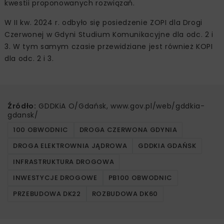
kwestii proponowanych rozwiązań.
W II kw. 2024 r. odbyło się posiedzenie ZOPI dla Drogi
Czerwonej w Gdyni Studium Komunikacyjne dla odc. 2 i
3. W tym samym czasie przewidziane jest również KOPI
dla odc. 2 i 3.
Źródło:
GDDKiA O/Gdańsk, www.gov.pl/web/gddkia-
gdansk/
100 OBWODNIC
DROGA CZERWONA GDYNIA
DROGA ELEKTROWNIA JĄDROWA
GDDKIA GDAŃSK
INFRASTRUKTURA DROGOWA
INWESTYCJE DROGOWE
PB100 OBWODNIC
PRZEBUDOWA DK22
ROZBUDOWA DK60