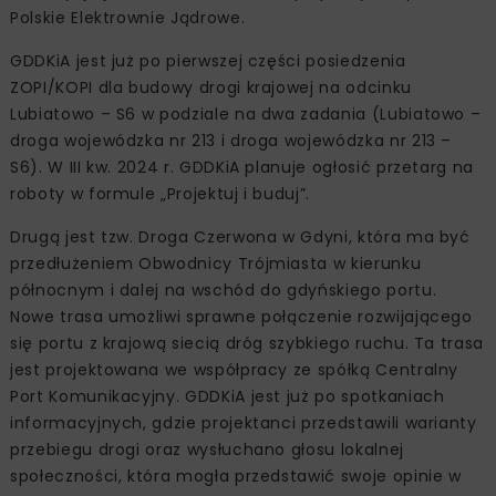
Polskie Elektrownie Jądrowe.
GDDKiA jest już po pierwszej części posiedzenia
ZOPI/KOPI dla budowy drogi krajowej na odcinku
Lubiatowo – S6 w podziale na dwa zadania (Lubiatowo –
droga wojewódzka nr 213 i droga wojewódzka nr 213 –
S6). W III kw. 2024 r. GDDKiA planuje ogłosić przetarg na
roboty w formule „Projektuj i buduj”.
Drugą jest tzw. Droga Czerwona w Gdyni, która ma być
przedłużeniem Obwodnicy Trójmiasta w kierunku
północnym i dalej na wschód do gdyńskiego portu.
Nowe trasa umożliwi sprawne połączenie rozwijającego
się portu z krajową siecią dróg szybkiego ruchu. Ta trasa
jest projektowana we współpracy ze spółką Centralny
Port Komunikacyjny. GDDKiA jest już po spotkaniach
informacyjnych, gdzie projektanci przedstawili warianty
przebiegu drogi oraz wysłuchano głosu lokalnej
społeczności, która mogła przedstawić swoje opinie w