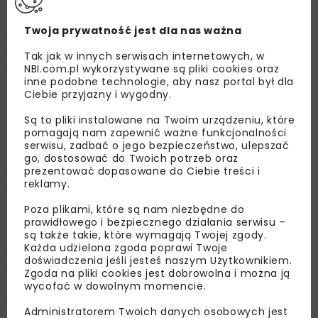
Program budowy 100 obwodnic
Twoja prywatność jest dla nas ważna
Drogowcy są już po posiedzeniu Komisji Oceny
Przedsięwzięć Inwestycyjnych przy Generalnym
Tak jak w innych serwisach internetowych, w
NBI.com.pl wykorzystywane są pliki cookies oraz
Dyrektorze Dróg Krajowych i Autostrad (KOPI) dla
inne podobne technologie, aby nasz portal był dla
obwodnicy Człuchowa w ciągu DK22/DK25. Komisja
Ciebie przyjazny i wygodny.
zatwierdziła ostateczny wariant, co umożliwi złożenie do
Są to pliki instalowane na Twoim urządzeniu, które
Regionalnej Dyrekcji Ochrony Środowiska w Gdańsku
pomagają nam zapewnić ważne funkcjonalności
wniosku o wydanie decyzji o środowiskowych
serwisu, zadbać o jego bezpieczeństwo, ulepszać
uwarunkowaniach. Przetarg w formule „Projektuj i buduj”
go, dostosować do Twoich potrzeb oraz
prezentować dopasowane do Ciebie treści i
na wyłonienie wykonawcy tej obwodnicy planowany jest
reklamy.
na II kwartał 2026 r.
Poza plikami, które są nam niezbędne do
Trwają prace przy dokumentacji dla obwodnicy Słupska i
prawidłowego i bezpiecznego działania serwisu –
Kobylnicy na DK21. W II kw. 2024 r. odbędzie się
są także takie, które wymagają Twojej zgody.
Każda udzielona zgoda poprawi Twoje
posiedzenie KOPI, gdzie ustalony zostanie ostateczny
doświadczenia jeśli jesteś naszym Użytkownikiem.
przebieg wariantu. W przypadku obwodnicy Starogardu
Zgoda na pliki cookies jest dobrowolna i można ją
Gdańskiego na DK22 trwa weryfikacja dokumentacji
wycofać w dowolnym momencie.
projektowej. Na II kw. 2024 r. zaplanowane jest
Administratorem Twoich danych osobowych jest