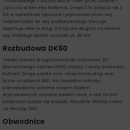
Trybunalskiego z autostradą A1 i biec przez Sulejów i
Opoczno w kierunku Radomia. Droga S74 połączy się z
S12 w sąsiedztwie Opoczna i poprowadzi przez woj.
świętokrzyskie do woj. podkarpackiego. Decyzja
obejmuje obie te drogi. Ich łączna długość na terenie
woj. łódzkiego będzie wynosiła ok. 85 km.
Rozbudowa DK60
Trwają również przygotowania do rozbudowy 20-
kilometrowego odcinka DK60 między Topolą Królewską i
Kutnem. Droga uzyska m.in. nową konstrukcję oraz
liczne urządzenia BRD. Na niewielkim odcinku
poprowadzona zostanie nowym śladem.
Wybudowanych zostanie siedem rond, a nad torami
kolejowymi pojawi się wiadukt. Aktualnie GDDKiA czeka
na decyzję ZRID.
Obwodnice