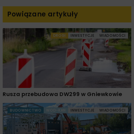
Powiązane artykuły
DROGI
INWESTYCJE
WIADOMOŚCI
Rusza przebudowa DW299 w Gniewkowie
BUDOWNICTWO
WOD-KAN
INWESTYCJE
WIADOMOŚCI