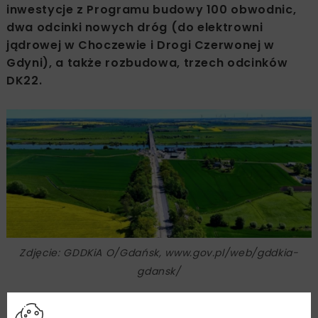
inwestycje z Programu budowy 100 obwodnic,
dwa odcinki nowych dróg (do elektrowni
jądrowej w Choczewie i Drogi Czerwonej w
Gdyni), a także rozbudowa, trzech odcinków
DK22.
Zdjęcie: GDDKiA O/Gdańsk, www.gov.pl/web/gddkia-
gdansk/