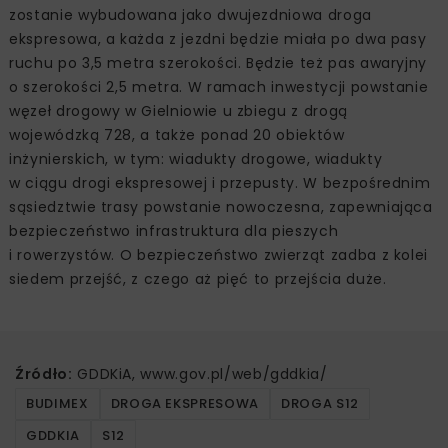
zostanie wybudowana jako dwujezdniowa droga
ekspresowa, a każda z jezdni będzie miała po dwa pasy
ruchu po 3,5 metra szerokości. Będzie też pas awaryjny
o szerokości 2,5 metra. W ramach inwestycji powstanie
węzeł drogowy w Gielniowie u zbiegu z drogą
wojewódzką 728, a także ponad 20 obiektów
inżynierskich, w tym: wiadukty drogowe, wiadukty
w ciągu drogi ekspresowej i przepusty. W bezpośrednim
sąsiedztwie trasy powstanie nowoczesna, zapewniająca
bezpieczeństwo infrastruktura dla pieszych
i rowerzystów. O bezpieczeństwo zwierząt zadba z kolei
siedem przejść, z czego aż pięć to przejścia duże.
Źródło:
GDDKiA, www.gov.pl/web/gddkia/
BUDIMEX
DROGA EKSPRESOWA
DROGA S12
GDDKIA
S12