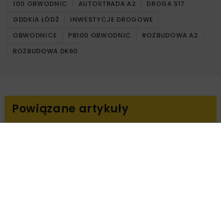
100 OBWODNIC
AUTOSTRADA A2
DROGA S17
GDDKIA ŁÓDŹ
INWESTYCJE DROGOWE
OBWODNICE
PB100 OBWODNIC
ROZBUDOWA A2
ROZBUDOWA DK60
Powiązane artykuły
DROGI
INWESTYCJE
WIADOMOŚCI