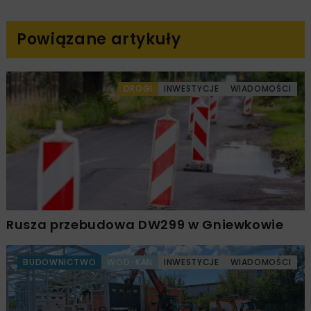
Powiązane artykuły
DROGI
INWESTYCJE
WIADOMOŚCI
Rusza przebudowa DW299 w Gniewkowie
BUDOWNICTWO
WOD-KAN
INWESTYCJE
WIADOMOŚCI