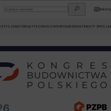
MAGAZ
ESTYCJE
MATERIAŁY
TECHNOLOGIE
WYDARZENIA
TEMATY SPECJA