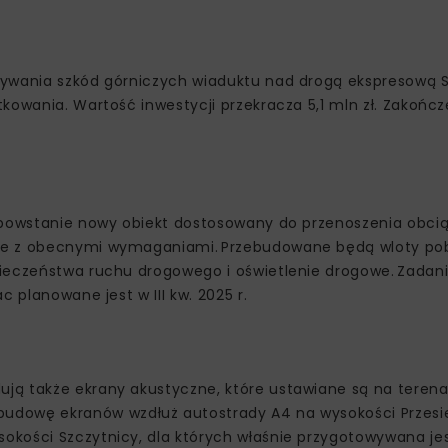
ływania szkód górniczych wiaduktu nad drogą ekspresową S
kowania. Wartość inwestycji przekracza 5,1 mln zł. Zakończ
 powstanie nowy obiekt dostosowany do przenoszenia obciąż
e z obecnymi wymaganiami. Przebudowane będą wloty pobli
pieczeństwa ruchu drogowego i oświetlenie drogowe. Zadan
 planowane jest w III kw. 2025 r.
ją także ekrany akustyczne, które ustawiane są na teren
udowę ekranów wzdłuż autostrady A4 na wysokości Przesi
okości Szczytnicy, dla których właśnie przygotowywana je