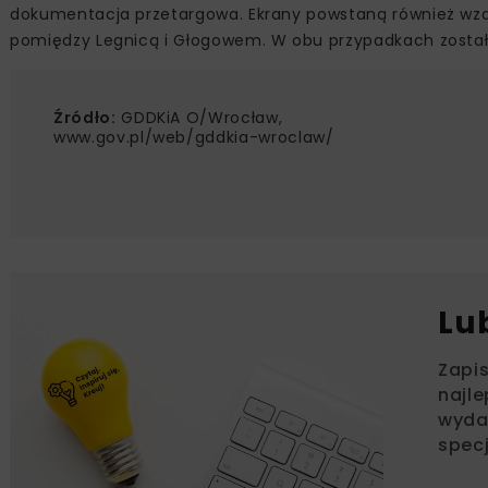
dokumentacja przetargowa. Ekrany powstaną również wzd
pomiędzy Legnicą i Głogowem. W obu przypadkach zostały 
Źródło:
GDDKiA O/Wrocław,
www.gov.pl/web/gddkia-wroclaw/
Lu
Zapi
najle
wydar
specj