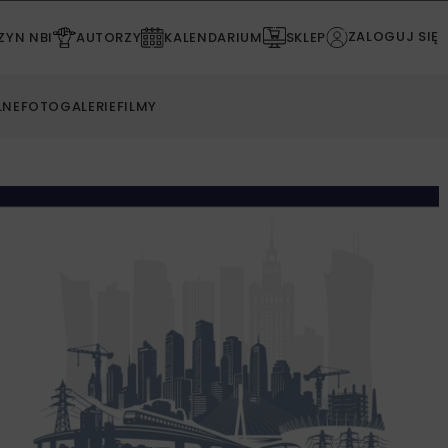
ZALOGUJ SIĘ
YN NBI
AUTORZY
KALENDARIUM
SKLEP
LNE
FOTOGALERIE
FILMY