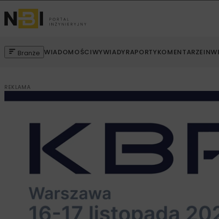
WIADOMOŚCI
WYWIADY
RAPORTY
KOMENTARZE
INW
Branże
REKLAMA