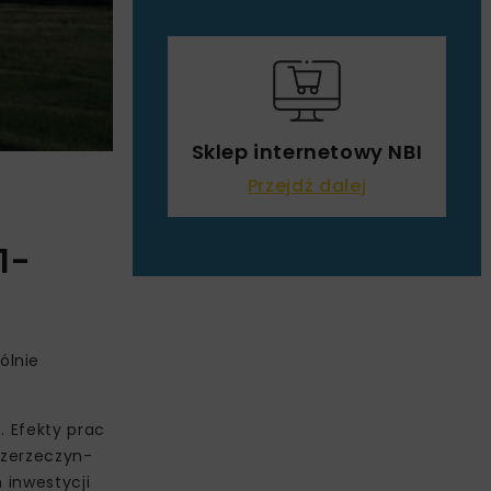
Sklep internetowy NBI
Przejdź dalej
1-
ólnie
. Efekty prac
Przerzeczyn-
 inwestycji