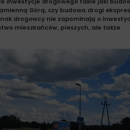
że inwestycje drogowego takie jaki budo
amienną Górą, czy budowa drogi ekspre
nak drogowcy nie zapominają o inwesty
stwo mieszkańców, pieszych, ale także