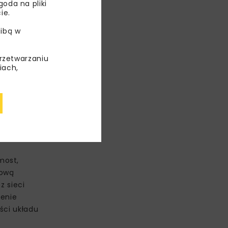
oda na pliki
ie.
ibą w
przetwarzaniu
iach,
most,
dową
z sieci
zenie
ści układu