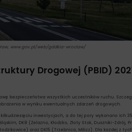
cław, www.gov.pl/web/gddkia-wroclaw/
truktury Drogowej (PBID) 202
awę bezpieczeństwa wszystkich uczestników ruchu. Szczeg
na obrażenia w wyniku ewentualnych zdarzeń drogowych.
kilkudziesięciu inwestycjach, a do tej pory wykonano ich 35
ąskim, DK8 (Żelazno, Kłodzko, Złoty Stok, Duszniki-Zdrój, 
odzikowice) oraz DK15 (Trzebnica, Milicz). Dla każdej z tych