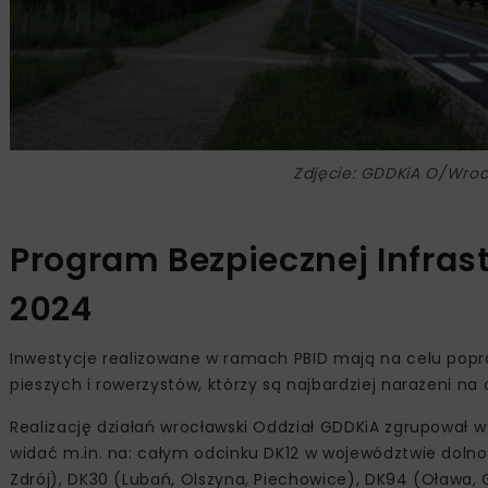
Zdjęcie: GDDKiA O/Wro
Program Bezpiecznej Infras
2024
Inwestycje realizowane w ramach PBID mają na celu popr
pieszych i rowerzystów, którzy są najbardziej narażeni 
Realizację działań wrocławski Oddział GDDKiA zgrupował w 
widać m.in. na: całym odcinku DK12 w województwie dolnośl
Zdrój), DK30 (Lubań, Olszyna, Piechowice), DK94 (Oława, G