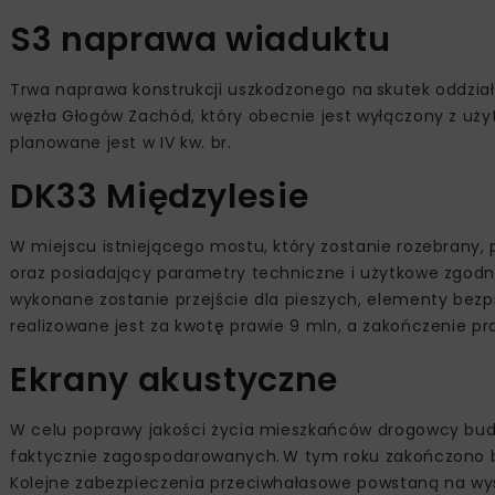
S3 naprawa wiaduktu
Trwa naprawa konstrukcji uszkodzonego na skutek oddzia
węzła Głogów Zachód, który obecnie jest wyłączony z użyt
planowane jest w IV kw. br.
DK33 Międzylesie
W miejscu istniejącego mostu, który zostanie rozebrany,
oraz posiadający parametry techniczne i użytkowe zgodn
wykonane zostanie przejście dla pieszych, elementy bez
realizowane jest za kwotę prawie 9 mln, a zakończenie prac
Ekrany akustyczne
W celu poprawy jakości życia mieszkańców drogowcy budu
faktycznie zagospodarowanych. W tym roku zakończono b
Kolejne zabezpieczenia przeciwhałasowe powstaną na wys