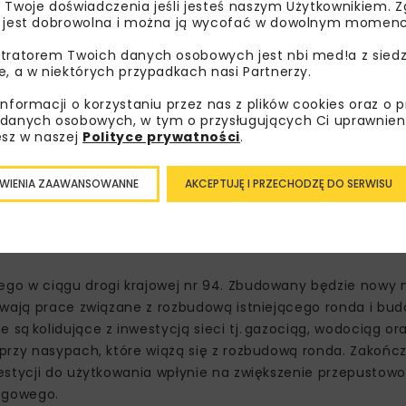
 Twoje doświadczenia jeśli jesteś naszym Użytkownikiem. Zg
 jest dobrowolna i można ją wycofać w dowolnym momenc
tratorem Twoich danych osobowych jest nbi med!a z siedz
e, a w niektórych przypadkach nasi Partnerzy.
informacji o korzystaniu przez nas z plików cookies oraz o 
danych osobowych, w tym o przysługujących Ci uprawnien
esz w naszej
Polityce prywatności
.
WIENIA ZAAWANSOWANNE
AKCEPTUJĘ I PRZECHODZĘ DO SERWISU
go w ciągu drogi krajowej nr 94. Zbudowany będzie nowy 
rwają prace związane z rozbudową istniejącego ronda i bu
ą kolidujące z inwestycją sieci tj. gazociąg, wodociąg ora
przy nasypach, które wiążą się z rozbudową ronda. Zakońc
estycji do użytkowania wpłynie na zwiększenie przepustowo
ogowego.