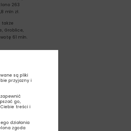
tlono 263
8 mln zł.
ą także
, Groblice,
wotę 61 mln.
wego
ia, aby sieć
wymi
wane są pliki
 ruchu
bie przyjazny i
D jest
 zapewnić
epszać go,
ebie treści i
ego działania
ielona zgoda