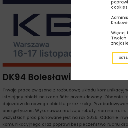
poprawi
cookies
Adminis
Krakowi
Więcej 
Twoich 
znajdzi
USTA
DK94 Bolesławiec
Trwają prace związane z rozbudową układu komunikacyjne
istniejący obiekt na rzece Bóbr przebudowany. Obecnie t
dojazdów do nowego obiektu przez rzekę. Przebudowywane s
energetyczne. Wykonawca realizuje roboty ziemne m. in. 
wszystkich prac planowane jest na rok 2026. Oddanie inw
komunikacyjnego oraz poprawi bezpieczeństwo ruchu dr