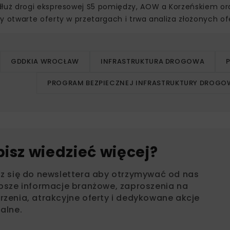
łuż drogi ekspresowej S5 pomiędzy, AOW a Korzeńskiem or
otwarte oferty w przetargach i trwa analiza złożonych ofe
GDDKIA WROCŁAW
INFRASTRUKTURA DROGOWA
PROGRAM BEZPIECZNEJ INFRASTRUKTURY DROGO
bisz wiedzieć więcej?
sz się do newslettera aby otrzymywać od nas
psze informacje branżowe, zaproszenia na
zenia, atrakcyjne oferty i dedykowane akcje
alne.