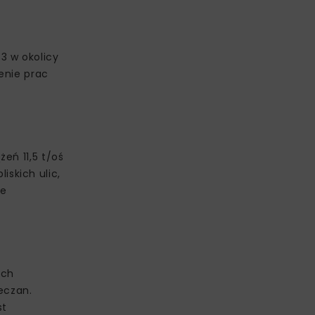
3 w okolicy
enie prac
eń 11,5 t/oś
skich ulic,
ie
ach
eczan.
st