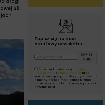
wa drogi
sowej S8
cjach
Zapisz się na nasz
branżowy newsletter
ZAPISZ
MNIE
Zapoznałam/em się z
Polityką
Prywatności
i
Regulaminem
oraz
wyrażam zgodę na otrzymywanie na
podany przeze mnie adres e-mail
korespondencji handlowej w postaci
newslettera.