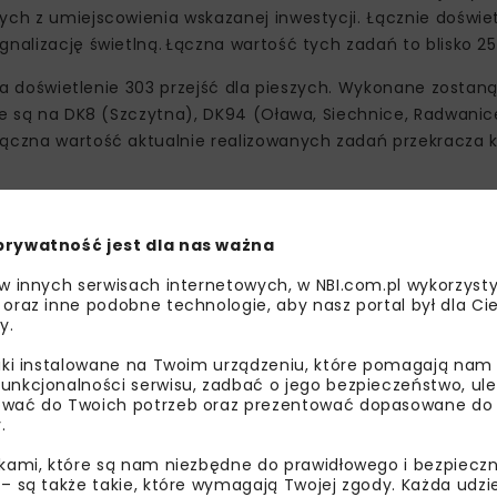
ych z umiejscowienia wskazanej inwestycji. Łącznie doświe
nalizację świetlną. Łączna wartość tych zadań to blisko 25,
ę na doświetlenie 303 przejść dla pieszych. Wykonane zostan
ne są na DK8 (Szczytna), DK94 (Oława, Siechnice, Radwanice
Łączna wartość aktualnie realizowanych zadań przekracza k
2021-2024 ma na celu poprawę bezpieczeństwa ruchu drogo
 wskazuje rodzaje działań, które są potrzebne do wykonan
prywatność jest dla nas ważna
 organizacyjnie do potrzeb użytkowników. Celami szczegóło
 w innych serwisach internetowych, w NBI.com.pl wykorzysty
ruktury drogowej, mającej wpływ na wzrost bezpieczeństwa
 oraz inne podobne technologie, aby nasz portal był dla Cie
y.
ódłem finansowania przebudowy dróg krajowych w ramach PBI
liki instalowane na Twoim urządzeniu, które pomagają nam
unkcjonalności serwisu, zadbać o jego bezpieczeństwo, ul
wać do Twoich potrzeb oraz prezentować dopasowane do Ci
.
BID
ikami, które są nam niezbędne do prawidłowego i bezpieczn
 – są także takie, które wymagają Twojej zgody. Każda udz