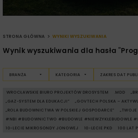
STRONA GŁÓWNA
WYNIKI WYSZUKIWANIA
Wynik wyszukiwania dla hasła "Prog
BRANŻA
KATEGORIA
ZAKRES DAT PUBL
WROCŁAWSKIE BIURO PROJEKTÓW DROSYSTEM
.MDD
„B
„GAZ-SYSTEM DLA EDUKACJI”
„GOVTECH POLSKA – AKTYW
„ROLA BUDOWNICTWA W POLSKIEJ GOSPODARCE”
„TWOJE 
#NBI #BUDOWNICTWO #BUDOWLE #NIEWZYKŁEBUDOWLE #
10-LECIE MIKROSONDY JONOWEJ
10-LECIE PKD
100 LAT 