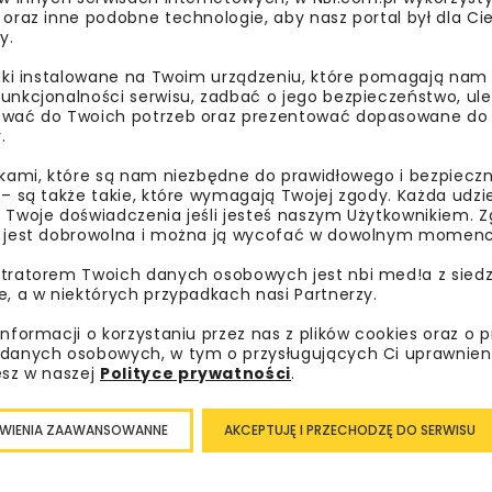
 oraz inne podobne technologie, aby nasz portal był dla Cie
y.
liki instalowane na Twoim urządzeniu, które pomagają nam
unkcjonalności serwisu, zadbać o jego bezpieczeństwo, ul
wać do Twoich potrzeb oraz prezentować dopasowane do Ci
.
ikami, które są nam niezbędne do prawidłowego i bezpieczn
 – są także takie, które wymagają Twojej zgody. Każda udz
 Twoje doświadczenia jeśli jesteś naszym Użytkownikiem. Zg
Lubisz wiedzieć więcej?
 jest dobrowolna i można ją wycofać w dowolnym momenc
tratorem Twoich danych osobowych jest nbi med!a z siedz
Zapisz się do newslettera aby otrzymywa
e, a w niektórych przypadkach nasi Partnerzy.
branżowe, zaproszenia na wydarzenia, at
informacji o korzystaniu przez nas z plików cookies oraz o 
akcje specjalne.
danych osobowych, w tym o przysługujących Ci uprawnien
esz w naszej
Polityce prywatności
.
WIENIA ZAAWANSOWANNE
AKCEPTUJĘ I PRZECHODZĘ DO SERWISU
Zapoznałam/em się z
Polityką Prywatności
i
Re
otrzymywanie na podany przeze mnie adres e-mai
newslettera.