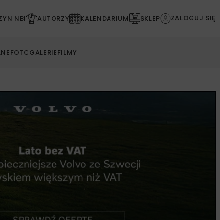
ZALOGUJ SIĘ
YN NBI
AUTORZY
KALENDARIUM
SKLEP
LNE
FOTOGALERIE
FILMY