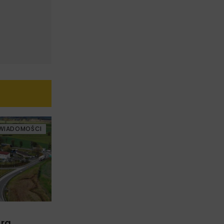
WIADOMOŚCI
arg