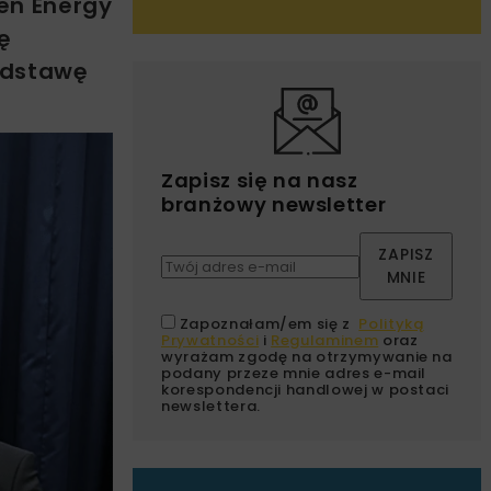
een Energy
ę
odstawę
Zapisz się na nasz
branżowy newsletter
ZAPISZ
MNIE
Zapoznałam/em się z
Polityką
Prywatności
i
Regulaminem
oraz
wyrażam zgodę na otrzymywanie na
podany przeze mnie adres e-mail
korespondencji handlowej w postaci
newslettera.