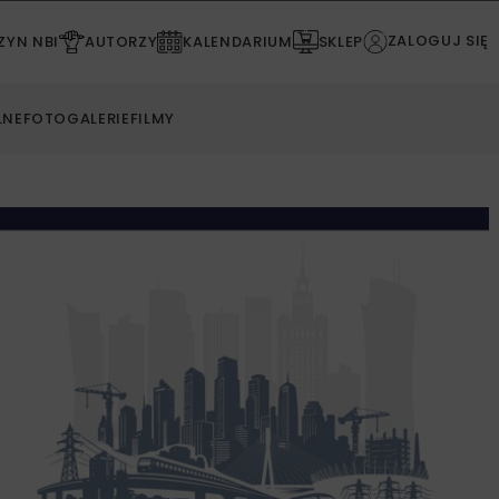
ZALOGUJ SIĘ
YN NBI
AUTORZY
KALENDARIUM
SKLEP
LNE
FOTOGALERIE
FILMY