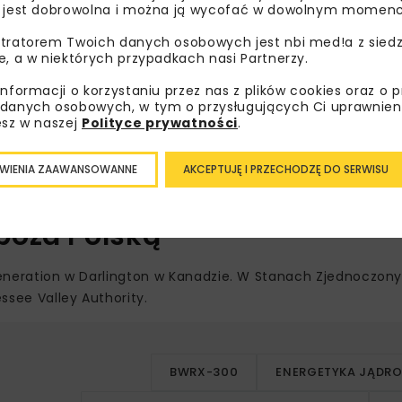
 jest dobrowolna i można ją wycofać w dowolnym momenc
tratorem Twoich danych osobowych jest nbi med!a z siedz
e, a w niektórych przypadkach nasi Partnerzy.
informacji o korzystaniu przez nas z plików cookies oraz o 
danych osobowych, w tym o przysługujących Ci uprawnien
cucha dostaw
esz w naszej
Polityce prywatności
.
WIENIA ZAAWANSOWANNE
AKCEPTUJĘ I PRZECHODZĘ DO SERWISU
ednostek w modelu powtarzalnym. Standaryzacja rozwiązań
stworzyć warunki do rozwoju krajowych kompetencji i łańcu
poza Polską
 Generation w Darlington w Kanadzie. W Stanach Zjednoczon
essee Valley Authority.
BWRX-300
ENERGETYKA JĄDR