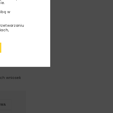
ie.
ibą w
przetwarzaniu
iach,
cha dostaw.
ych wniosek
OWA