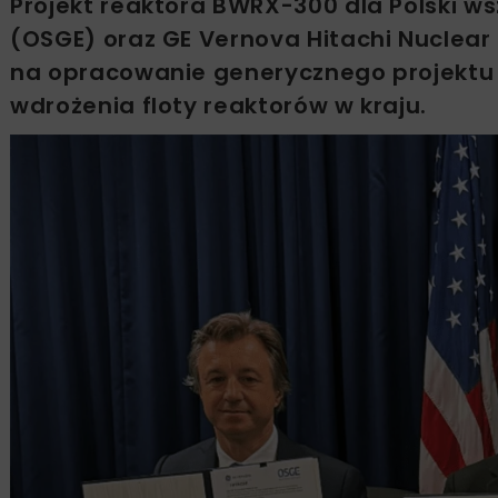
Projekt reaktora BWRX-300 dla Polski w
(OSGE) oraz GE Vernova Hitachi Nuclea
na opracowanie generycznego projektu
wdrożenia floty reaktorów w kraju.