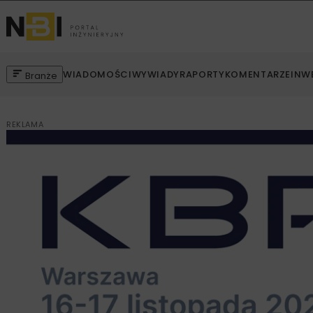
WIADOMOŚCI
WYWIADY
RAPORTY
KOMENTARZE
INW
Branże
REKLAMA