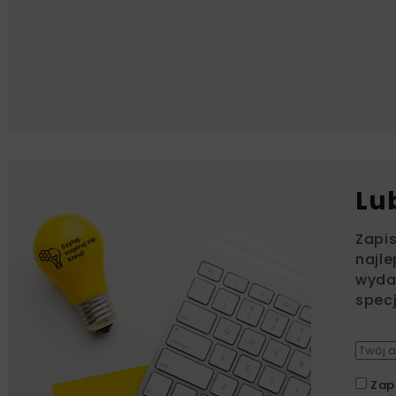
Lu
Zapi
najle
wydar
specj
Zap