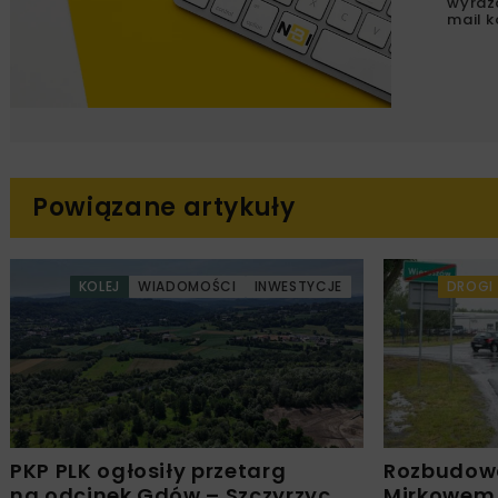
wyraż
mail k
Powiązane artykuły
KOLEJ
WIADOMOŚCI
INWESTYCJE
DROGI
PKP PLK ogłosiły przetarg
Rozbudow
na odcinek Gdów – Szczyrzyc
Mirkowem