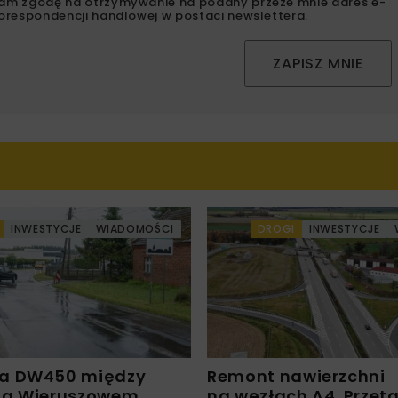
am zgodę na otrzymywanie na podany przeze mnie adres e-
orespondencji handlowej w postaci newslettera.
ZAPISZ MNIE
INWESTYCJE
WIADOMOŚCI
DROGI
INWESTYCJE
a DW450 między
Remont nawierzchni
 a Wieruszowem
na węzłach A4. Przet