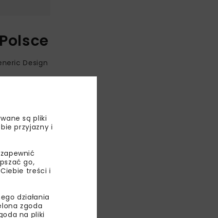
Polsce
eneric Design
ch reaktorów
wane są pliki
nly, Minister
bie przyjazny i
 zapewnić
epszać go,
ebie treści i
ego działania
ielona zgoda
oda na pliki