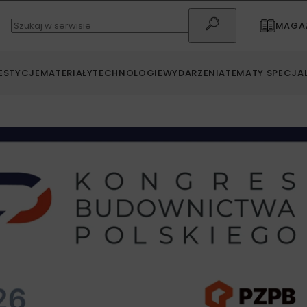
MAGAZ
ESTYCJE
MATERIAŁY
TECHNOLOGIE
WYDARZENIA
TEMATY SPECJA