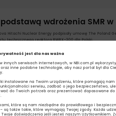
 podstawą wdrożenia SMR w 
ova Hitachi Nuclear Energy podpisały umowę The Poland G
u technicznego reaktora BWRX-300 dla Polski.
rawa i stanie się projektem referencyjnym dla planowany
prywatność jest dla nas ważna
 w innych serwisach internetowych, w NBI.com.pl wykorzysty
i i USA, w tym Zastępca Sekretarza ds. Energii USA James Da
 oraz inne podobne technologie, aby nasz portal był dla Cie
y.
 Wrochna.
liki instalowane na Twoim urządzeniu, które pomagają nam
unkcjonalności serwisu, zadbać o jego bezpieczeństwo, ul
wać do Twoich potrzeb oraz prezentować dopasowane do Ci
.
ikami, które są nam niezbędne do prawidłowego i bezpieczn
 – są także takie, które wymagają Twojej zgody. Każda udz
 Twoje doświadczenia jeśli jesteś naszym Użytkownikiem. Zg