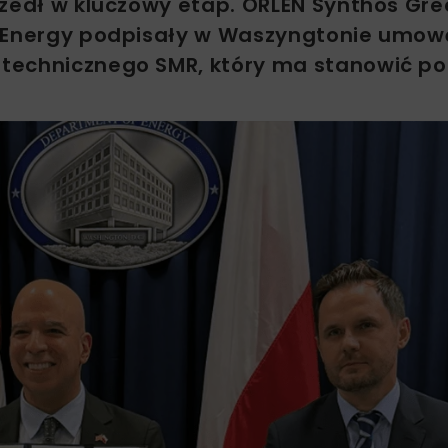
szedł w kluczowy etap. ORLEN Synthos Gr
r Energy podpisały w Waszyngtonie umow
 technicznego SMR, który ma stanowić p