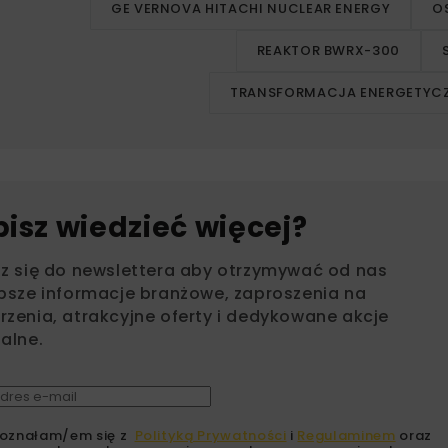
GE VERNOVA HITACHI NUCLEAR ENERGY
O
REAKTOR BWRX-300
TRANSFORMACJA ENERGETYC
bisz wiedzieć więcej?
sz się do newslettera aby otrzymywać od nas
psze informacje branżowe, zaproszenia na
zenia, atrakcyjne oferty i dedykowane akcje
alne.
oznałam/em się z
Polityką Prywatności
i
Regulaminem
oraz