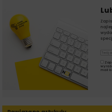
Lu
Zapi
najle
wydar
specj
Zap
wyraż
mail k