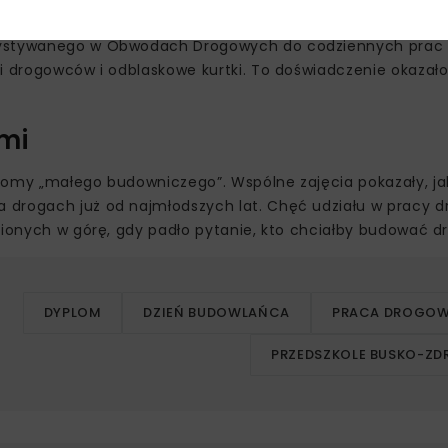
rzystywanego w Obwodach Drogowych do codziennych prac 
i drogowców i odblaskowe kurtki. To doświadczenie okazało 
mi
lomy „małego budowniczego”. Wspólne zajęcia pokazały, ja
a drogach już od najmłodszych lat. Chęć udziału w pracy
sionych w górę, gdy padło pytanie, kto chciałby budować dr
DYPLOM
DZIEŃ BUDOWLAŃCA
PRACA DROGO
PRZEDSZKOLE BUSKO-ZD