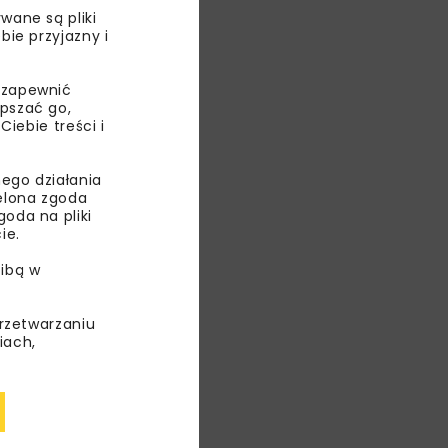
wane są pliki
bie przyjazny i
 zapewnić
ięciolatkom
epszać go,
iązanych
ebie treści i
ego działania
ielona zgoda
oda na pliki
ie.
ibą w
przetwarzaniu
iach,