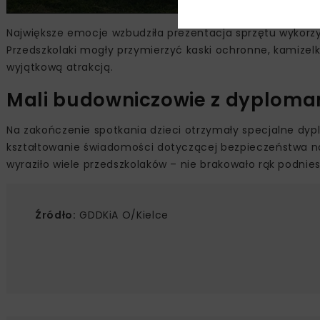
Największe emocje wzbudziła prezentacja sprzętu wyko
Przedszkolaki mogły przymierzyć kaski ochronne, kamizelk
wyjątkową atrakcją.
Mali budowniczowie z dyploma
Na zakończenie spotkania dzieci otrzymały specjalne dyp
kształtowanie świadomości dotyczącej bezpieczeństwa n
wyraziło wiele przedszkolaków – nie brakowało rąk podnie
Źródło:
GDDKiA O/Kielce