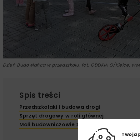
Dzień Budowlańca w przedszkolu, fot. GDDKiA O/Kielce, w
Spis treści
Przedszkolaki i budowa drogi
Sprzęt drogowy w roli głównej
Mali budowniczowie z dyplomami
Twoja 