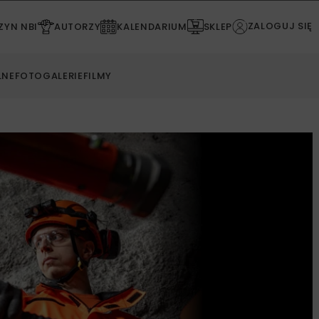
ZALOGUJ SIĘ
YN NBI
AUTORZY
KALENDARIUM
SKLEP
LNE
FOTOGALERIE
FILMY