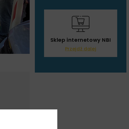
Sklep internetowy NBI
Przejdź dalej