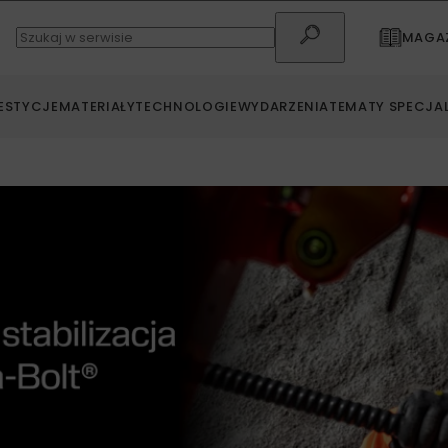
MAGAZ
ESTYCJE
MATERIAŁY
TECHNOLOGIE
WYDARZENIA
TEMATY SPECJA