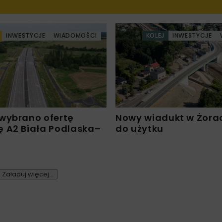
INWESTYCJE
WIADOMOŚCI
KOLEJ
INWESTYCJE
wybrano ofertę
Nowy wiadukt w Żora
 A2 Biała Podlaska–
do użytku
Załaduj więcej...