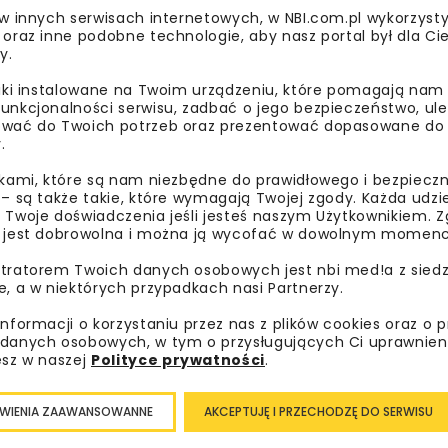
 w innych serwisach internetowych, w NBI.com.pl wykorzysty
 oraz inne podobne technologie, aby nasz portal był dla Cie
y.
liki instalowane na Twoim urządzeniu, które pomagają nam
ej korzystać – na te pytania w prosty sposób odpowiadano p
unkcjonalności serwisu, zadbać o jego bezpieczeństwo, ul
my edukacyjne oraz sprawdziły swoją wiedzę w zagadkach zw
wać do Twoich potrzeb oraz prezentować dopasowane do Ci
.
ikami, które są nam niezbędne do prawidłowego i bezpieczn
 – są także takie, które wymagają Twojej zgody. Każda udz
 Twoje doświadczenia jeśli jesteś naszym Użytkownikiem. Zg
 jest dobrowolna i można ją wycofać w dowolnym momenc
tratorem Twoich danych osobowych jest nbi med!a z siedz
e, a w niektórych przypadkach nasi Partnerzy.
informacji o korzystaniu przez nas z plików cookies oraz o 
danych osobowych, w tym o przysługujących Ci uprawnien
esz w naszej
Polityce prywatności
.
WIENIA ZAAWANSOWANNE
AKCEPTUJĘ I PRZECHODZĘ DO SERWISU