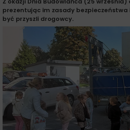
Z okazji Dnia Budowlańca (25 września) 
prezentując im zasady bezpieczeństwa i
być przyszli drogowcy.