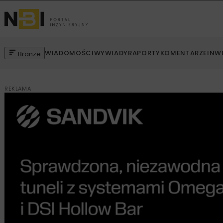
WIADOMOŚCI
WYWIADY
RAPORTY
KOMENTARZE
INW
Branże
REKLAMA