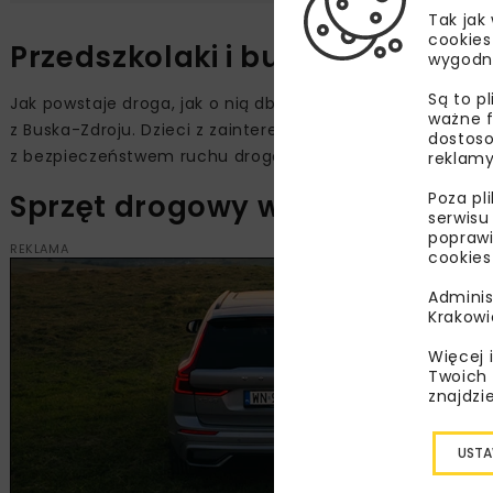
Tak jak
cookies
Przedszkolaki i budowa drogi
wygodn
Są to p
Jak powstaje droga, jak o nią dbać i jak bezpiecznie z ni
ważne f
z Buska-Zdroju. Dzieci z zainteresowaniem obejrzały fil
dostoso
z bezpieczeństwem ruchu drogowego.
reklamy
Sprzęt drogowy w roli głównej
Poza pl
serwisu
poprawi
REKLAMA
cookies
Adminis
Krakowi
Więcej 
Twoich 
znajdzi
USTA