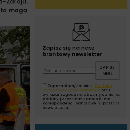
a-Zdroju,
e to mogą
Zapisz się na nasz
branżowy newsletter
ZAPISZ
MNIE
Zapoznałam/em się z
Polityką
Prywatności
i
Regulaminem
oraz
wyrażam zgodę na otrzymywanie na
podany przeze mnie adres e-mail
korespondencji handlowej w postaci
newslettera.