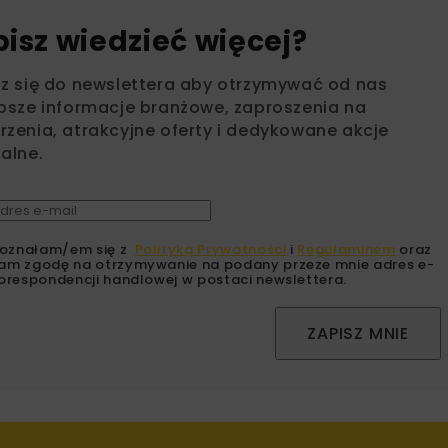
bisz wiedzieć więcej?
sz się do newslettera aby otrzymywać od nas
psze informacje branżowe, zaproszenia na
zenia, atrakcyjne oferty i dedykowane akcje
alne.
oznałam/em się z
Polityką Prywatności
i
Regulaminem
oraz
am zgodę na otrzymywanie na podany przeze mnie adres e-
orespondencji handlowej w postaci newslettera.
ZAPISZ MNIE