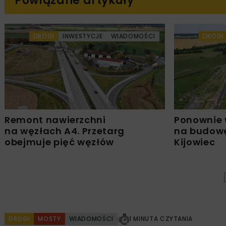
Powiązane artykuły
DROGI
INWESTYCJE
WIADOMOŚCI
DROGI
Remont nawierzchni
Ponownie 
na węzłach A4. Przetarg
na budowę
obejmuje pięć węzłów
Kijowiec
DROGI
MOSTY
WIADOMOŚCI
1 MINUTA CZYTANIA