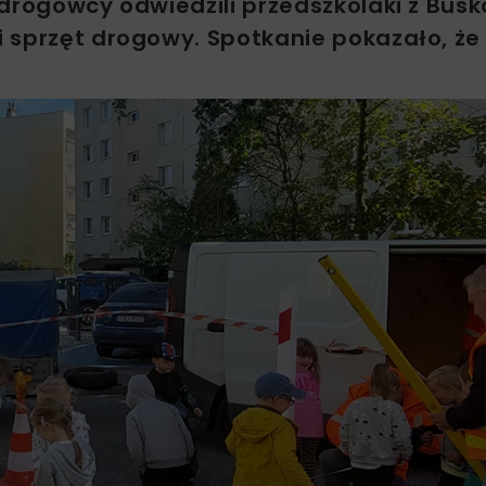
drogowcy odwiedzili przedszkolaki z Busk
 sprzęt drogowy. Spotkanie pokazało, ż