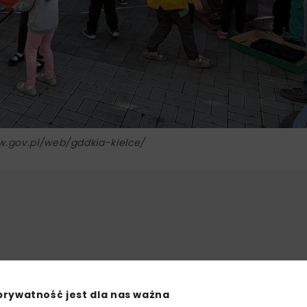
ww.gov.pl/web/gddkia-kielce/
prywatność jest dla nas ważna