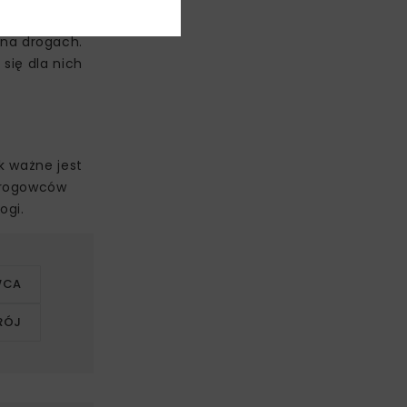
na drogach.
się dla nich
k ważne jest
 drogowców
ogi.
WCA
RÓJ