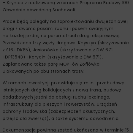
– Krynice z realizowaną w ramach Programu Budowy 100
Obwodnic obwodnicą Suchowoli.
Prace będą polegały na zaprojektowaniu dwujezdniowej
drogi z dwoma pasami ruchu i pasem awaryjnym
na każdej jezdni, na parametrach drogi ekspresowej.
Przewidziano trzy węzły drogowe: Knyszyn (skrzyżowanie
z S16 i DK65), Jasionówka (skrzyżowanie z DW 671
i DP1354B) i Korycin (skrzyżowanie z DW 671).
Zaplanowano także parę MOP-ów Zofiówka
ulokowanych po obu stronach trasy.
W ramach inwestycji przewiduje się m.in.: przebudowę
istniejących dróg kolidujących z nową trasą, budowę
dodatkowych jezdni do obsługi ruchu lokalnego,
infrastruktury dla pieszych i rowerzystów, urządzeń
ochrony środowiska (zabezpieczeń akustycznych,
przejść dla zwierząt), a także systemu odwodnienia.
Dokumentacja powinna zostać ukończona w terminie 15