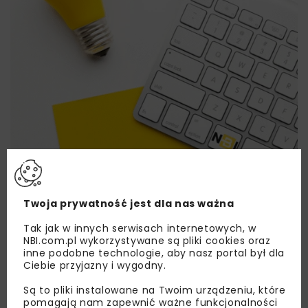
Twoja prywatność jest dla nas ważna
Lubisz wiedzieć więcej?
Tak jak w innych serwisach internetowych, w
Zapisz się do newslettera aby otrzymywać od
NBI.com.pl wykorzystywane są pliki cookies oraz
inne podobne technologie, aby nasz portal był dla
nas najlepsze informacje branżowe,
Ciebie przyjazny i wygodny.
zaproszenia na wydarzenia, atrakcyjne oferty i
dedykowane akcje specjalne.
Są to pliki instalowane na Twoim urządzeniu, które
pomagają nam zapewnić ważne funkcjonalności