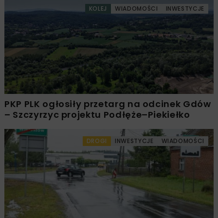
KOLEJ
WIADOMOŚCI
INWESTYCJE
PKP PLK ogłosiły przetarg na odcinek Gdów
– Szczyrzyc projektu Podłęże–Piekiełko
DROGI
INWESTYCJE
WIADOMOŚCI