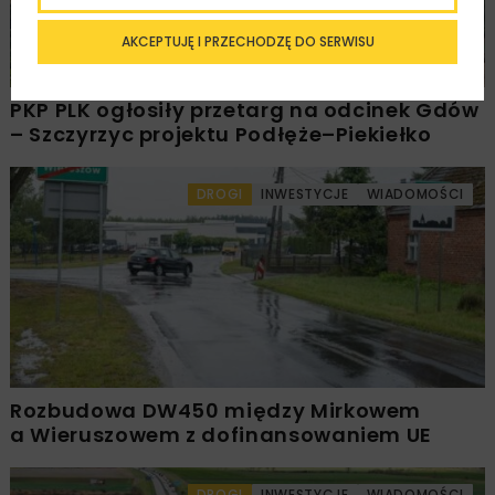
AKCEPTUJĘ I PRZECHODZĘ DO SERWISU
PKP PLK ogłosiły przetarg na odcinek Gdów
– Szczyrzyc projektu Podłęże–Piekiełko
DROGI
INWESTYCJE
WIADOMOŚCI
Rozbudowa DW450 między Mirkowem
a Wieruszowem z dofinansowaniem UE
DROGI
INWESTYCJE
WIADOMOŚCI