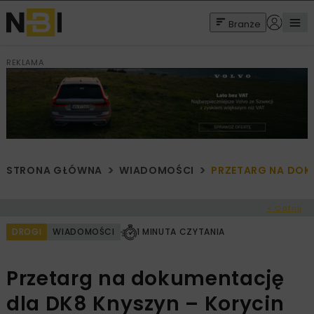
Branże
REKLAMA
STRONA GŁÓWNA
WIADOMOŚCI
PRZETARG NA DOK
< Cofnij
DROGI
WIADOMOŚCI
1 MINUTA CZYTANIA
Przetarg na dokumentację
dla DK8 Knyszyn – Korycin