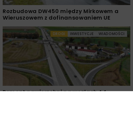
Rozbudowa DW450 między Mirkowem a
Wieruszowem z dofinansowaniem UE
DROGI
INWESTYCJE
WIADOMOŚCI
Remont nawierzchni na węzłach A4.
Przetarg obejmuje pięć węzłów
Załaduj więcej...