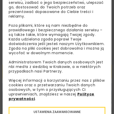
serwisu, zadbać o jego bezpieczeństwo, ulepszać
go, dostosować do Twoich potrzeb oraz
prezentować dopasowane do Ciebie treści i
reklamy.
Zapoznałam/em się z
Polityką Prywatności
i
Regulaminem
oraz wyrażam zgodę na otrzymywanie na
podany przeze mnie adres e-mail korespondencji
Poza plikami, które są nam niezbędne do
handlowej w postaci newslettera.
prawidłowego i bezpiecznego działania serwisu –
są także takie, które wymagają Twojej zgody.
Każda udzielona zgoda poprawi Twoje
ZAPISZ MNIE
doświadczenia jeśli jesteś naszym Użytkownikiem.
Zgoda na pliki cookies jest dobrowolna i można ją
wycofać w dowolnym momencie.
Administratorem Twoich danych osobowych jest
nbi med!a z siedzibą w Krakowie, a w niektórych
Powiązane artykuły
przypadkach nasi Partnerzy.
Więcej informacji o korzystaniu przez nas z plików
cookies oraz o przetwarzaniu Twoich danych
osobowych, w tym o przysługujących Ci
KOLEJ
WIADOMOŚCI
INWESTYCJE
uprawnieniach, znajdziesz w naszej
Polityce
prywatności
.
USTAWIENIA ZAAWANSOWANNE