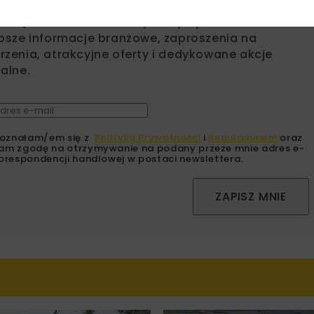
sz się do newslettera aby otrzymywać od nas
psze informacje branżowe, zaproszenia na
zenia, atrakcyjne oferty i dedykowane akcje
alne.
oznałam/em się z
Polityką Prywatności
i
Regulaminem
oraz
am zgodę na otrzymywanie na podany przeze mnie adres e-
orespondencji handlowej w postaci newslettera.
ZAPISZ MNIE