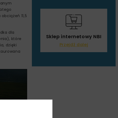
glanym
latego
obciążeń 11,5
dka dla
Sklep internetowy NBI
nia), które
Przejdź dalej
a, dzięki
staurowana