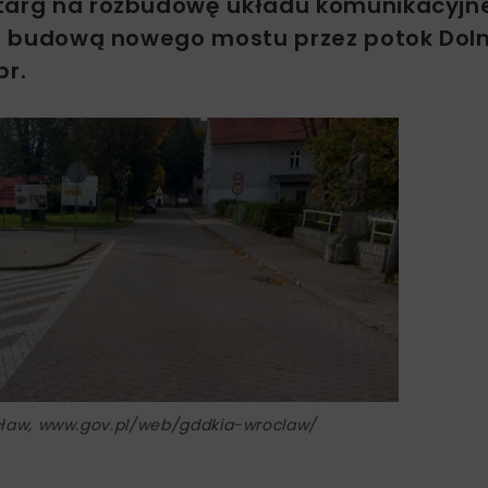
etarg na rozbudowę układu komunikacyjn
z z budową nowego mostu przez potok Dol
br.
cław, www.gov.pl/web/gddkia-wroclaw/