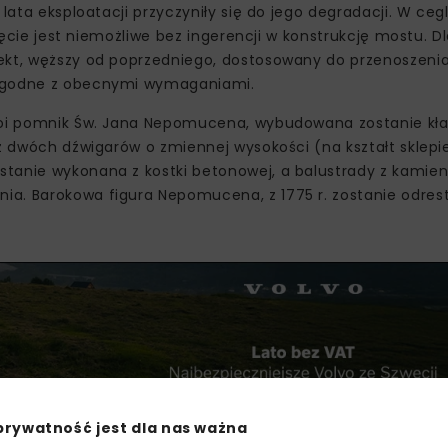
 lata eksploatacji przyczyniły się do jego degradacji. W ce
nięcie jest niemożliwe bez ingerencji w konstrukcję mostu. D
ekt, węższy od poprzedniego, dostosowany do przenoszenia 
 zgodne z obecnymi wymaganiami.
stoi pomnik Św. Jana Nepomucena, wybudowana zostanie kła
z dwóch dźwigarów o zmiennej wysokości (na kształt sklepie
tanie wykonana z kostki betonowej, a balustrady z kamieni
ia. Barokowa figura Nepomucena, z 1775 r. zostanie odre
prywatność jest dla nas ważna