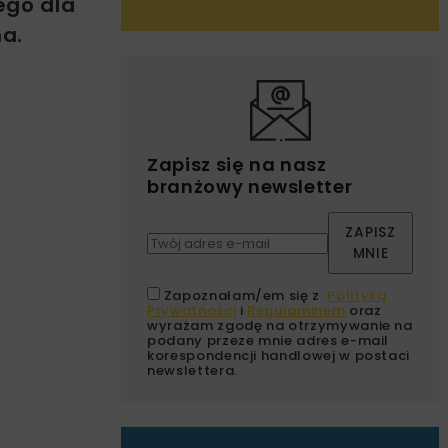
ego dla
na.
Zapisz się na nasz
branżowy newsletter
ZAPISZ
MNIE
Zapoznałam/em się z
Polityką
Prywatności
i
Regulaminem
oraz
wyrażam zgodę na otrzymywanie na
podany przeze mnie adres e-mail
korespondencji handlowej w postaci
newslettera.