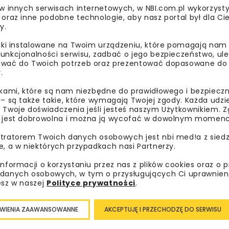
 w innych serwisach internetowych, w NBI.com.pl wykorzysty
 oraz inne podobne technologie, aby nasz portal był dla Cie
y.
nej i ul. Syrokomli, wykonane zostanie przejście dla piesz
liki instalowane na Twoim urządzeniu, które pomagają nam
 drogowe.
unkcjonalności serwisu, zadbać o jego bezpieczeństwo, ul
wać do Twoich potrzeb oraz prezentować dopasowane do Ci
y oporowe.
.
Inwestycja będzie finansowana ze środków budżetu państwa
ikami, które są nam niezbędne do prawidłowego i bezpieczn
 – są także takie, które wymagają Twojej zgody. Każda udz
 Twoje doświadczenia jeśli jesteś naszym Użytkownikiem. Zg
 jest dobrowolna i można ją wycofać w dowolnym momenc
DROGI
GDDKIA WROCŁAW
KŁADKA MIĘDZYL
tratorem Twoich danych osobowych jest nbi med!a z siedz
e, a w niektórych przypadkach nasi Partnerzy.
MOST MIĘDZYLESIE
MO
informacji o korzystaniu przez nas z plików cookies oraz o 
danych osobowych, w tym o przysługujących Ci uprawnien
esz w naszej
Polityce prywatności
.
WIENIA ZAAWANSOWANNE
AKCEPTUJĘ I PRZECHODZĘ DO SERWISU
bisz wiedzieć więcej?