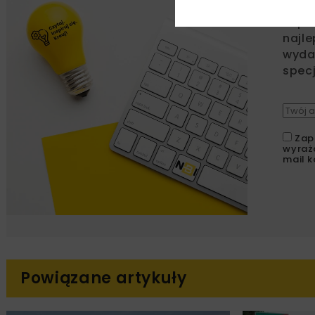
Zapi
najle
wydar
specj
Zap
wyraż
mail k
Powiązane artykuły