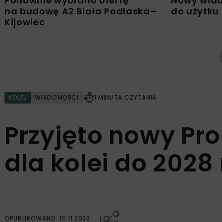
Ponownie wybrano ofertę
Nowy wiad
na budowę A2 Biała Podlaska–
do użytku
Kijowiec
KOLEJ
WIADOMOŚCI
1 MINUTA CZYTANIA
Przyjęto nowy P
dla kolei do 2028 
OPUBLIKOWANO: 10.11.2023