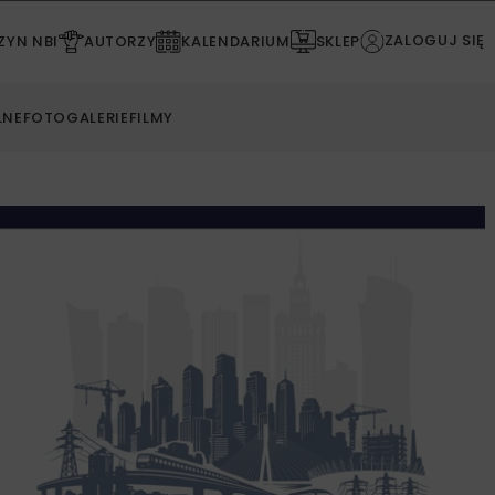
ZALOGUJ SIĘ
YN NBI
AUTORZY
KALENDARIUM
SKLEP
LNE
FOTOGALERIE
FILMY