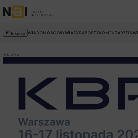
WIADOMOŚCI
WYWIADY
RAPORTY
KOMENTARZE
INW
Branże
REKLAMA