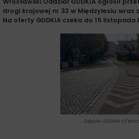
Wrocławski Oddział GDDKiA ogłosił prz
drogi krajowej nr 33 w Międzylesiu wra
Na oferty GDDKiA czeka do 15 listopada 
Zdjęcie: GDDKiA O/Wro