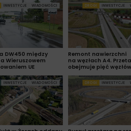
INWESTYCJE
WIADOMOŚCI
DROGI
INWESTYCJE
a DW450 między
Remont nawierzchni
 a Wieruszowem
na węzłach A4. Przet
sowaniem UE
obejmuje pięć węzłó
INWESTYCJE
WIADOMOŚCI
DROGI
INWESTYCJE