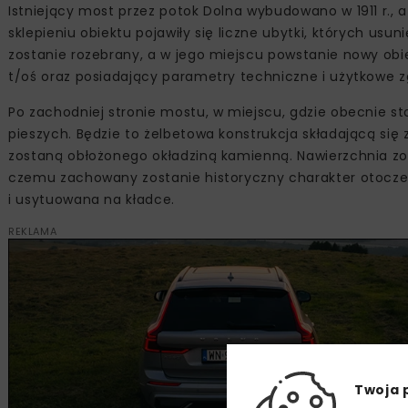
Istniejący most przez potok Dolna wybudowano w 1911 r., a
sklepieniu obiektu pojawiły się liczne ubytki, których usu
zostanie rozebrany, a w jego miejscu powstanie nowy obi
t/oś oraz posiadający parametry techniczne i użytkowe
Po zachodniej stronie mostu, w miejscu, gdzie obecnie 
pieszych. Będzie to żelbetowa konstrukcja składającą się 
zostaną obłożonego okładziną kamienną. Nawierzchnia zos
czemu zachowany zostanie historyczny charakter otoczen
i usytuowana na kładce.
REKLAMA
Twoja 