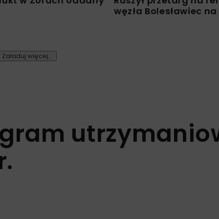
ukt w Żorach oddany
Ruszył przetarg na r
węzła Bolesławiec na
Załaduj więcej...
rogram utrzymanio
r.