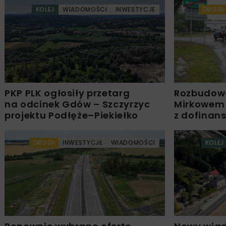
KOLEJ
WIADOMOŚCI
INWESTYCJE
DROGI
PKP PLK ogłosiły przetarg
Rozbudow
na odcinek Gdów – Szczyrzyc
Mirkowem
projektu Podłęże–Piekiełko
z dofinan
DROGI
INWESTYCJE
WIADOMOŚCI
KOLEJ