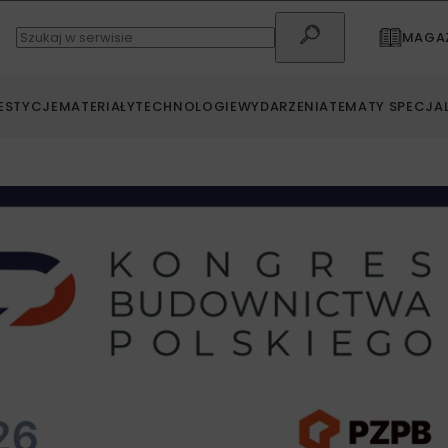
MAGAZ
ESTYCJE
MATERIAŁY
TECHNOLOGIE
WYDARZENIA
TEMATY SPECJA