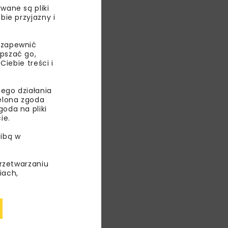
wane są pliki
bie przyjazny i
ych,
 zapewnić
epszać go,
ebie treści i
.
ego działania
ielona zgoda
oda na pliki
ie.
ESIE
ibą w
STY
przetwarzaniu
iach,