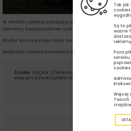
Tak jak
cookies
wygodn
W ramach zadania zostaną przebudowane wloty ulic Kościel
Są to p
elementy bezpieczeństwa ruchu drogowego i oświetlenie
ważne f
dostoso
Wzdłuż koryta potoku Dolna zostaną wykonane nowe mur
reklamy
Realizacja zadania planowana jest w latach 2024-2025. 
Poza pl
serwisu
poprawi
cookies
Źródło:
GDDKiA O/Wrocław,
www.gov.pl/web/gddkia-wroclaw/
Adminis
Krakowi
Więcej 
Twoich 
znajdzi
USTA
Lu