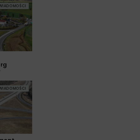
WIADOMOŚCI
arg
w
WIADOMOŚCI