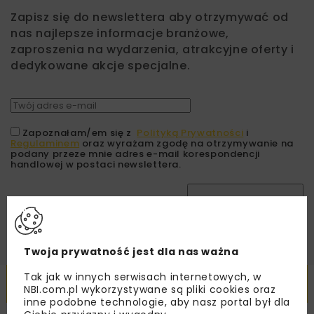
Zapisz się do newslettera aby otrzymywać od
nas najlepsze informacje branżowe,
zaproszenia na wydarzenia, atrakcyjne oferty i
dedykowane akcje specjalne.
Zapoznałam/em się z
Polityką Prywatności
i
Regulaminem
oraz wyrażam zgodę na otrzymywanie na
podany przeze mnie adres e-mail korespondencji
handlowej w postaci newslettera.
ZAPISZ MNIE
Twoja prywatność jest dla nas ważna
Tak jak w innych serwisach internetowych, w
Powiązane artykuły
NBI.com.pl wykorzystywane są pliki cookies oraz
inne podobne technologie, aby nasz portal był dla