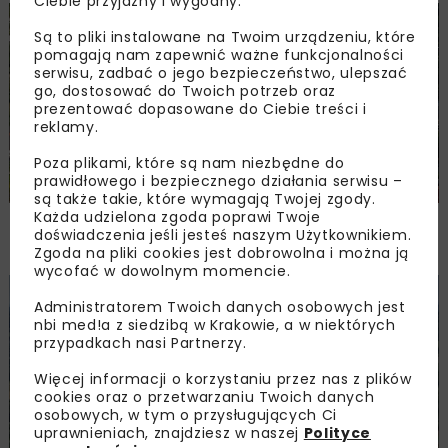
Ciebie przyjazny i wygodny.
KOLEJ
MOSTY
INWESTYCJE
WIADOMOŚCI
Są to pliki instalowane na Twoim urządzeniu, które
pomagają nam zapewnić ważne funkcjonalności
serwisu, zadbać o jego bezpieczeństwo, ulepszać
go, dostosować do Twoich potrzeb oraz
prezentować dopasowane do Ciebie treści i
reklamy.
Poza plikami, które są nam niezbędne do
prawidłowego i bezpiecznego działania serwisu –
są także takie, które wymagają Twojej zgody.
Każda udzielona zgoda poprawi Twoje
Modernizacja stacji kolejowej w Limanowej
doświadczenia jeśli jesteś naszym Użytkownikiem.
dobiega końca
Zgoda na pliki cookies jest dobrowolna i można ją
wycofać w dowolnym momencie.
KOLEJ
WIADOMOŚCI
INWESTYCJE
Administratorem Twoich danych osobowych jest
nbi med!a z siedzibą w Krakowie, a w niektórych
przypadkach nasi Partnerzy.
Więcej informacji o korzystaniu przez nas z plików
cookies oraz o przetwarzaniu Twoich danych
osobowych, w tym o przysługujących Ci
uprawnieniach, znajdziesz w naszej
Polityce