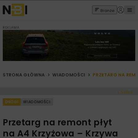
Branże
REKLAMA
STRONA GŁÓWNA
WIADOMOŚCI
PRZETARG NA REM
< Cofnij
DROGI
WIADOMOŚCI
Przetarg na remont płyt
na A4 Krzyżowa – Krzywa