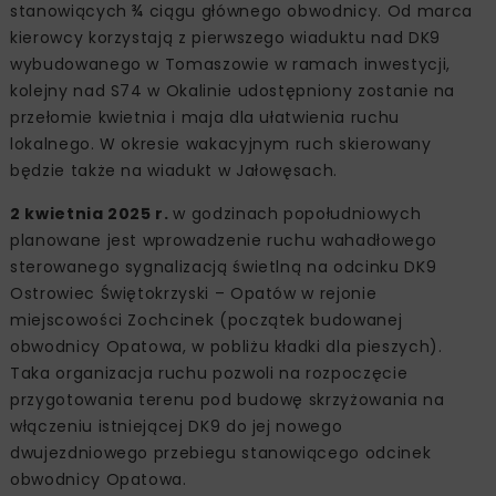
stanowiących ¾ ciągu głównego obwodnicy. Od marca
kierowcy korzystają z pierwszego wiaduktu nad DK9
wybudowanego w Tomaszowie w ramach inwestycji,
kolejny nad S74 w Okalinie udostępniony zostanie na
przełomie kwietnia i maja dla ułatwienia ruchu
lokalnego. W okresie wakacyjnym ruch skierowany
będzie także na wiadukt w Jałowęsach.
2 kwietnia 2025 r.
w godzinach popołudniowych
planowane jest wprowadzenie ruchu wahadłowego
sterowanego sygnalizacją świetlną na odcinku DK9
Ostrowiec Świętokrzyski – Opatów w rejonie
miejscowości Zochcinek (początek budowanej
obwodnicy Opatowa, w pobliżu kładki dla pieszych).
Taka organizacja ruchu pozwoli na rozpoczęcie
przygotowania terenu pod budowę skrzyżowania na
włączeniu istniejącej DK9 do jej nowego
dwujezdniowego przebiegu stanowiącego odcinek
obwodnicy Opatowa.