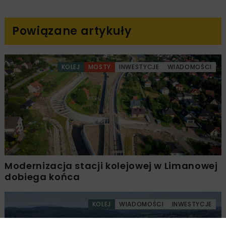
Powiązane artykuły
KOLEJ
MOSTY
INWESTYCJE
WIADOMOŚCI
Modernizacja stacji kolejowej w Limanowej
dobiega końca
KOLEJ
WIADOMOŚCI
INWESTYCJE