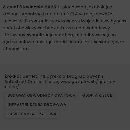
Z kolei 3 kwietnia 2025 r.
planowana jest kolejna
zmiana organizacji ruchu na DK74 w miejscowości
Jałowęsy. Pozostanie tymczasowy dwujezdniowy bypass.
Nadal obowiązywał będzie także ruch wahadłowy
sterowany sygnalizacją świetlną, ale odbywał się on
będzie połową nowego ronda na odcinku sąsiadującym
z bypassem.
Źródło:
Generalna Dyrekcja Dróg Krajowych i
Autostrad Oddział Kielce, www.gov.pl/web/gddkia-
kielce/
BUDOWA OBWODNICY OPATOWA
GDDKIA KIELCE
INFRASTRUKTURA DROGOWA
OBWODNICA OPATOWA