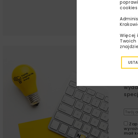
poprawi
cookies
Adminis
Krakowi
Więcej 
Twoich 
znajdzi
Lu
USTA
Zapi
najle
wydar
specj
Zap
wyraż
mail k