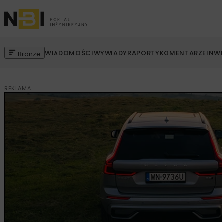
WIADOMOŚCI
WYWIADY
RAPORTY
KOMENTARZE
INW
Branże
REKLAMA