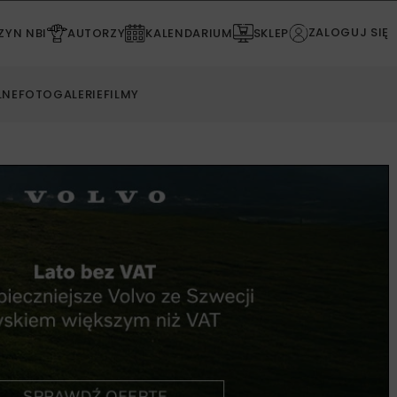
ZALOGUJ SIĘ
YN NBI
AUTORZY
KALENDARIUM
SKLEP
LNE
FOTOGALERIE
FILMY