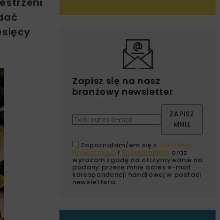
estrzeni
adać
esięcy
Zapisz się na nasz
branżowy newsletter
ZAPISZ
MNIE
Zapoznałam/em się z
Polityką
Prywatności
i
Regulaminem
oraz
wyrażam zgodę na otrzymywanie na
podany przeze mnie adres e-mail
korespondencji handlowej w postaci
newslettera.