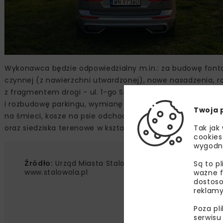
Wykonawca będzie odpowiedzialny m.in.: za budowę fontan
czynnej (z nawierzchni utwardzonej), nowe nasadzenia, ro
z fragmentem drogi - ul. 1-go Sierpnia, przebudowę nawi
i rozbudowę parkingu, wymianę nawierzchni parkingu, budow
Twoja 
na śmieci, kosze na psie odchody, stojaki dla rowerów, wia
Tak jak
oraz siedziska terenowe w kształcie amfiteatru.
cookies
wygodn
Źródło:
Urząd Miasta Stalowej Woli,
Są to p
www.stalowola.pl
ważne f
dostoso
reklamy
Poza pl
serwisu