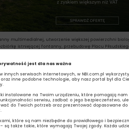
ny multimedialnej, utworzenie większej powierzchni biolo
zbiórkę istniejącej fontanny, przebudowę Placu Piłsudskie
erzchni utwardzonych (placów, chodników i ścieżek), prze
ę obiektów rekreacji i małej architektury, takich jak: ławk
prywatność jest dla nas ważna
ta rowerowa, stoliki szachowe z krzesłami, plac zabaw dla d
 w innych serwisach internetowych, w NBI.com.pl wykorzysty
 oraz inne podobne technologie, aby nasz portal był dla Cie
y.
liki instalowane na Twoim urządzeniu, które pomagają nam
FONTANNA MULIMEDIA
unkcjonalności serwisu, zadbać o jego bezpieczeństwo, ul
wać do Twoich potrzeb oraz prezentować dopasowane do Ci
PLAC PIŁSUDSKIEGO STALOWA WOLA
REWITALIZA
.
ikami, które są nam niezbędne do prawidłowego i bezpieczn
REWITALIZACJA PLACU PIŁSUDSKIEGO
UM STALOWA W
 – są także takie, które wymagają Twojej zgody. Każda udz