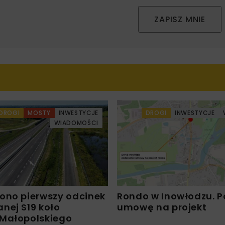
ZAPISZ MNIE
DROGI
MOSTY
INWESTYCJE
DROGI
INWESTYCJE
WIADOMOŚCI
ono pierwszy odcinek
Rondo w Inowłodzu. 
nej S19 koło
umowę na projekt
Małopolskiego