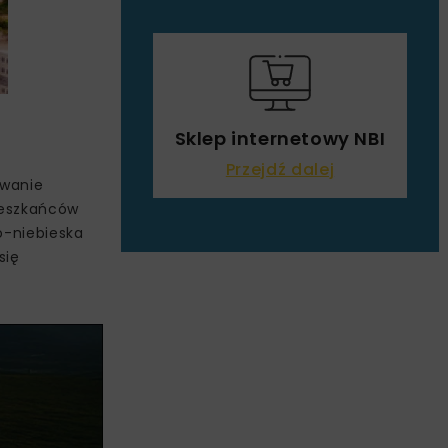
Sklep internetowy NBI
Przejdź dalej
owanie
Mieszkańców
o-niebieska
się