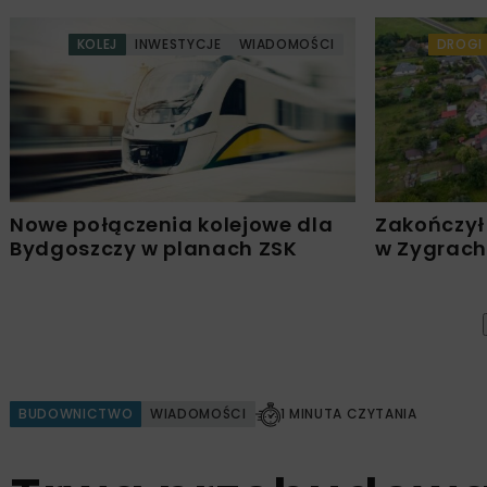
KOLEJ
INWESTYCJE
WIADOMOŚCI
DROGI
Nowe połączenia kolejowe dla
Zakończył
Bydgoszczy w planach ZSK
w Zygrach
BUDOWNICTWO
WIADOMOŚCI
1 MINUTA CZYTANIA