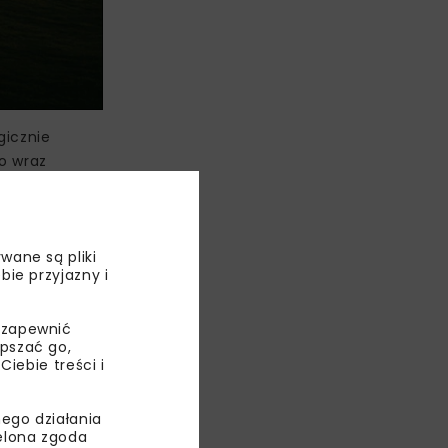
gicznie
go wraz
budowę
i, kosze
zieci
wane są pliki
bie przyjazny i
 zapewnić
LNA
epszać go,
ebie treści i
CJA
ego działania
OLA
ielona zgoda