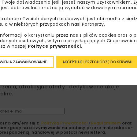
 Twoje doświadczenia jeśli jesteś naszym Użytkownikiem. Zg
URZĄD MIASTA STALOWA W
 jest dobrowolna i można ją wycofać w dowolnym momenc
ZIELONO-NIEBIESKA INFRASTRUKT
tratorem Twoich danych osobowych jest nbi med!a z siedz
e, a w niektórych przypadkach nasi Partnerzy.
informacji o korzystaniu przez nas z plików cookies oraz o 
danych osobowych, w tym o przysługujących Ci uprawnien
esz w naszej
Polityce prywatności
.
bisz wiedzieć więcej?
WIENIA ZAAWANSOWANNE
AKCEPTUJĘ I PRZECHODZĘ DO SERWISU
sz się do newslettera aby otrzymywać od nas
psze informacje branżowe, zaproszenia na
zenia, atrakcyjne oferty i dedykowane akcje
alne.
oznałam/em się z
Polityką Prywatności
i
Regulaminem
oraz
am zgodę na otrzymywanie na podany przeze mnie adres e-
orespondencji handlowej w postaci newslettera.