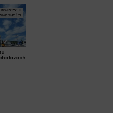
INWESTYCJE
WIADOMOŚCI
tu
chołazach