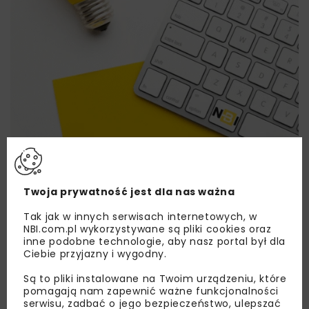
Lubisz wiedzieć więcej?
Twoja prywatność jest dla nas ważna
Zapisz się do newslettera aby otrzymywać od
Tak jak w innych serwisach internetowych, w
NBI.com.pl wykorzystywane są pliki cookies oraz
nas najlepsze informacje branżowe,
inne podobne technologie, aby nasz portal był dla
zaproszenia na wydarzenia, atrakcyjne oferty i
Ciebie przyjazny i wygodny.
dedykowane akcje specjalne.
Są to pliki instalowane na Twoim urządzeniu, które
pomagają nam zapewnić ważne funkcjonalności
serwisu, zadbać o jego bezpieczeństwo, ulepszać