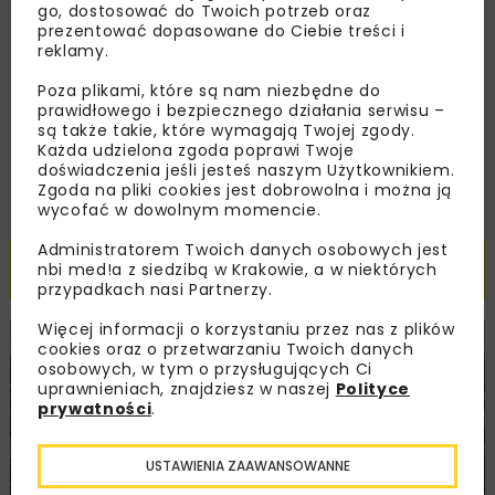
go, dostosować do Twoich potrzeb oraz
prezentować dopasowane do Ciebie treści i
Zapoznałam/em się z
Polityką Prywatności
i
Regulaminem
oraz wyrażam zgodę na otrzymywanie na
reklamy.
podany przeze mnie adres e-mail korespondencji
handlowej w postaci newslettera.
Poza plikami, które są nam niezbędne do
prawidłowego i bezpiecznego działania serwisu –
są także takie, które wymagają Twojej zgody.
ZAPISZ MNIE
Każda udzielona zgoda poprawi Twoje
doświadczenia jeśli jesteś naszym Użytkownikiem.
Zgoda na pliki cookies jest dobrowolna i można ją
wycofać w dowolnym momencie.
Administratorem Twoich danych osobowych jest
Powiązane artykuły
nbi med!a z siedzibą w Krakowie, a w niektórych
przypadkach nasi Partnerzy.
Więcej informacji o korzystaniu przez nas z plików
cookies oraz o przetwarzaniu Twoich danych
KOLEJ
WIADOMOŚCI
INWESTYCJE
osobowych, w tym o przysługujących Ci
uprawnieniach, znajdziesz w naszej
Polityce
prywatności
.
USTAWIENIA ZAAWANSOWANNE