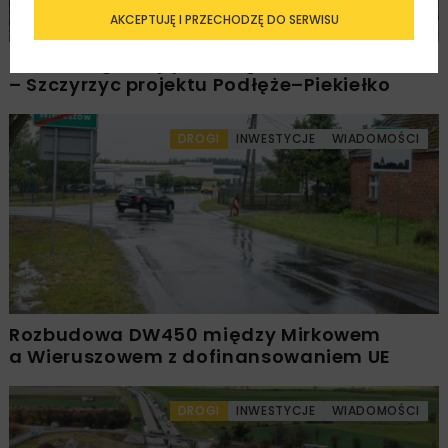
AKCEPTUJĘ I PRZECHODZĘ DO SERWISU
PKP PLK ogłosiły przetarg na odcinek Gdów
– Szczyrzyc projektu Podłęże–Piekiełko
DROGI
INWESTYCJE
WIADOMOŚCI
Rozbudowa DW450 między Mirkowem
a Wieruszowem z dofinansowaniem UE
DROGI
INWESTYCJE
WIADOMOŚCI