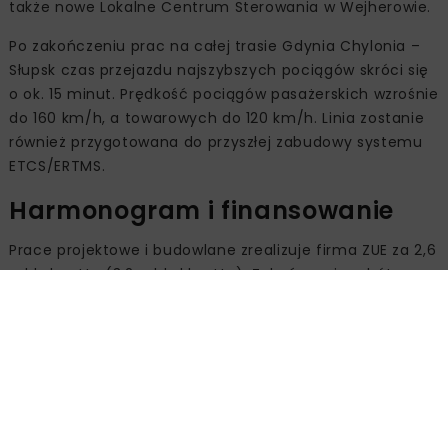
także nowe Lokal­ne Centrum Sterowania w Wejherowie.
Po zakończeniu prac na całej trasie Gdynia Chylonia –
Słupsk czas przejazdu najszybszych pociągów skróci się
o ok. 15 minut. Prędkość pociągów pasażerskich wzrośnie
do 160 km/h, a towarowych do 120 km/h. Linia zostanie
również przygotowana do przyszłej zabudowy systemu
ETCS/ERTMS.
Harmonogram i finansowanie
Prace projektowe i budowlane zrealizuje firma ZUE za 2,6
mld zł netto (3,2 mld zł brutto). Zakończenie robót
planowane jest do końca 2029 r. Projekt ubiega się o
dofinansowanie z programu Fundusze Europejskie na
Infrastrukturę, Klimat i Środowisko 2021–2027 (FEnIKS).
Równolegle postępują prace na odcinku Lębork – Słupsk,
gdzie pociągi wróciły już na trasę, a zakończenie
wszystkich robót zaplanowano na listopad 2026 r.