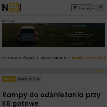
Branże
REKLAMA
STRONA GŁÓWNA
WIADOMOŚCI
RAMPY DO ODŚNIE
< Cofnij
DROGI
WIADOMOŚCI
Rampy do odśnieżania przy
S6 gotowe