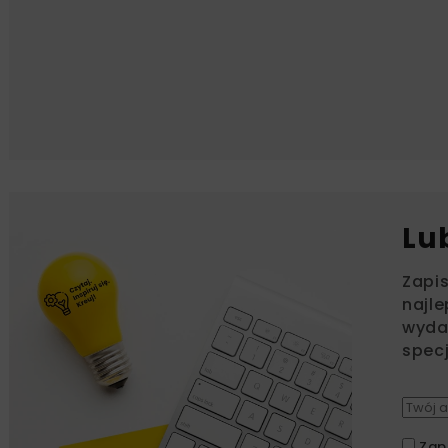
Lu
Zapi
najle
wydar
specj
Zap