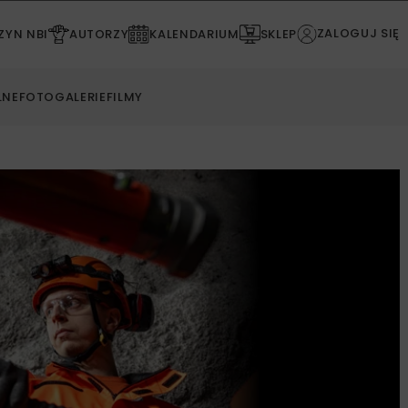
ZALOGUJ SIĘ
YN NBI
AUTORZY
KALENDARIUM
SKLEP
LNE
FOTOGALERIE
FILMY