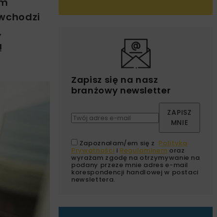
ym
 wchodzi
,
ą
Zapisz się na nasz
branżowy newsletter
ZAPISZ
MNIE
Zapoznałam/em się z
Polityką
Prywatności
i
Regulaminem
oraz
wyrażam zgodę na otrzymywanie na
podany przeze mnie adres e-mail
korespondencji handlowej w postaci
newslettera.