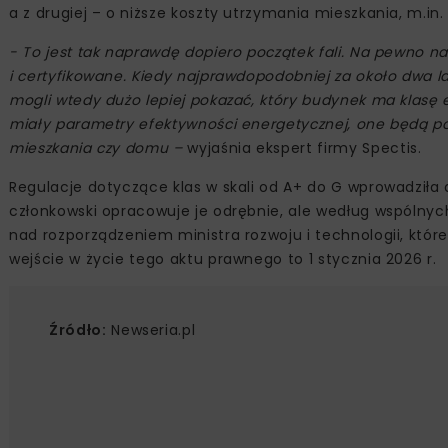
a z drugiej – o niższe koszty utrzymania mieszkania, m.i
- To jest tak naprawdę dopiero początek fali. Na pewno nab
i certyfikowane. Kiedy najprawdopodobniej za około dwa 
mogli wtedy dużo lepiej pokazać, który budynek ma klasę
miały parametry efektywności energetycznej, one będą po p
mieszkania czy domu –
wyjaśnia ekspert firmy Spectis.
Regulacje dotyczące klas w skali od A+ do G wprowadziła
członkowski opracowuje je odrębnie, ale według wspólny
nad rozporządzeniem ministra rozwoju i technologii, któ
wejście w życie tego aktu prawnego to 1 stycznia 2026 r.
Źródło:
Newseria.pl