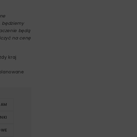
zne
, będziemy
naczenie będą
liczyć na cenę
dy kraj
 planowane
EAM
NKI
OWE