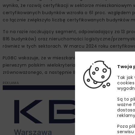
wynika, że rozwój certyfikacji w sektorze mieszkaniowym
certyfikowanych budynków wzrosła o 61 proc. względem 
co łącznie zwiększyło liczbę certyfikowanych budynków 
To na razie raczkujący segment, odpowiadający za 13 pro
816 budynków) oraz nieruchomości logistyczne/przemysło
również w tych sektorach. W marcu 2024 roku certyfikow
PLGBC wskazuje, że w mieszkaniówce najwięcej nowych b
pierwszym polskim wielokryterialnym systemem oceniaj
Twoja 
zrównoważonego, a następnie BREEAM (36 domów) oraz je
Tak jak
cookies
REKLAMA
wygodn
Są to p
ważne f
dostoso
reklamy
Poza pl
serwisu