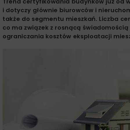
Trend certyfikowania budynków już od w
i dotyczy głównie biurowców i nierucho
także do segmentu mieszkań. Liczba cert
co ma związek z rosnącą świadomością 
ograniczania kosztów eksploatacji mies