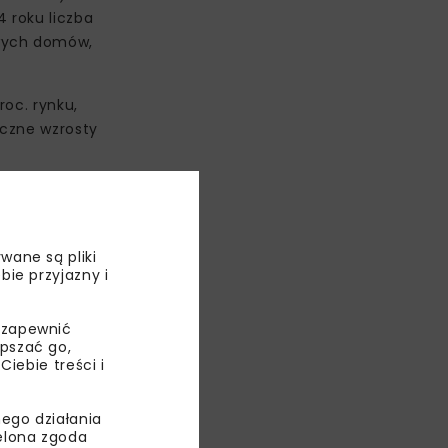
 roku liczba
owych domów,
oc. rynku,
iczne wzrosty
ry jest
wane są pliki
bie przyjazny i
 zapewnić
epszać go,
ebie treści i
ego działania
ielona zgoda