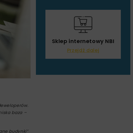
Sklep internetowy NBI
Przejdź dalej
deweloperów.
niska baza –
ane budynki”