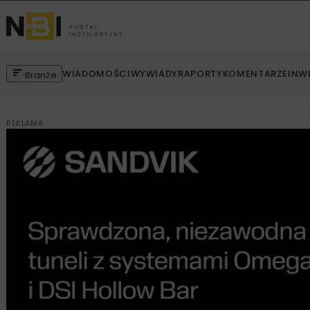
WIADOMOŚCI
WYWIADY
RAPORTY
KOMENTARZE
INW
Branże
REKLAMA