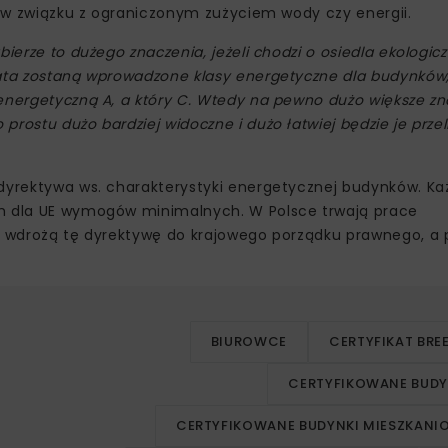
n. w związku z ograniczonym zużyciem wody czy energii.
ierze to dużego znaczenia, jeżeli chodzi o osiedla ekologic
lata zostaną wprowadzone klasy energetyczne dla budynków
 energetyczną A, a który C. Wtedy na pewno dużo większe z
rostu dużo bardziej widoczne i dużo łatwiej będzie je prze
 dyrektywa ws. charakterystyki energetycznej budynków. Każ
ch dla UE wymogów minimalnych. W Polsce trwają prace
re wdrożą tę dyrektywę do krajowego porządku prawnego, a
BIUROWCE
CERTYFIKAT BRE
CERTYFIKOWANE BUDY
CERTYFIKOWANE BUDYNKI MIESZKANI