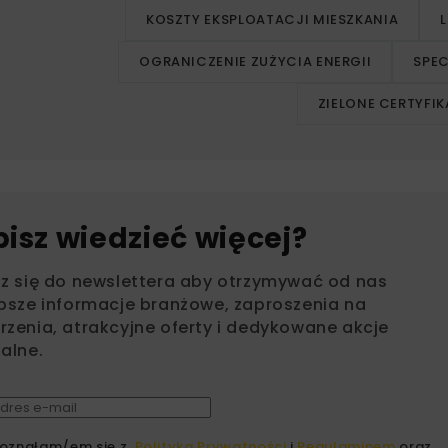
KOSZTY EKSPLOATACJI MIESZKANIA
OGRANICZENIE ZUŻYCIA ENERGII
SPEC
ZIELONE CERTYFIK
bisz wiedzieć więcej?
sz się do newslettera aby otrzymywać od nas
psze informacje branżowe, zaproszenia na
zenia, atrakcyjne oferty i dedykowane akcje
alne.
oznałam/em się z
Polityką Prywatności
i
Regulaminem
oraz