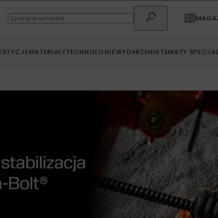
MAGAZ
ESTYCJE
MATERIAŁY
TECHNOLOGIE
WYDARZENIA
TEMATY SPECJA