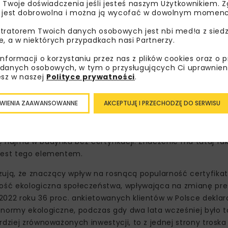
 Twoje doświadczenia jeśli jesteś naszym Użytkownikiem. Zg
 jest dobrowolna i można ją wycofać w dowolnym momenc
tratorem Twoich danych osobowych jest nbi med!a z siedz
e, a w niektórych przypadkach nasi Partnerzy.
ańczane nie tylko w środku, w budynkach i mieszkaniach, al
informacji o korzystaniu przez nas z plików cookies oraz o 
awialne źródła energii, fotowoltaikę, pompy ciepła, zagosp
danych osobowych, w tym o przysługujących Ci uprawnien
ą czy generalnie cała strefa rekreacji i zieleni –
wymien
esz w naszej
Polityce prywatności
.
WIENIA ZAAWANSOWANNE
AKCEPTUJĘ I PRZECHODZĘ DO SERWISU
nki, które nie są poddawane wielokryterialnej ocenie pod
ardziej biorąc pod uwagę deklaracje najemców. Globalny r
 proc. najemców jest skłonnych płacić więcej za powierzch
 najmu w budynku bez certyfikacji. Znaczenie ma tutaj fakt
 jest tego elementem.
ują, że znaczący wpływ na rosnącą popularność certyfika
ć ekologiczna społeczeństwa, wpływająca na zmianę pref
2022 roku 36 proc. ankietowanych klientów w Polsce deklar
normy ekologiczne, podczas gdy dwa lata wcześniej było to
dziej zrównoważonych inwestycji, to z jednej strony troska