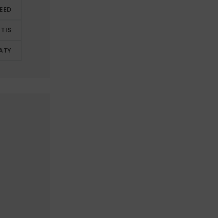
LEED
TIS
ATY