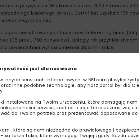
 wyraźnie przyspiesza. W okresie marzec 2023 – marzec 2024
poprzedniego badanego okresu. Certyfikat uzyskało 105 n
mieszkaniowych do 280.
c. ogółu certyfikowanych budynków. Liderem są biura (39 pr
we (36 proc., 750 budynków). Ubiegły rok przyniósł dynam
ana powierzchnia wynosiła niemal 38,6 mln mkw.
udynków przybyło w systemie Zielony Dom (68 domów), któ
ącym inwestycje mieszkaniowe pod kątem budownictwa
prywatność jest dla nas ważna
den w systemie LEED.
 w innych serwisach internetowych, w NBI.com.pl wykorzysty
 oraz inne podobne technologie, aby nasz portal był dla Cie
y.
liki instalowane na Twoim urządzeniu, które pomagają nam
unkcjonalności serwisu, zadbać o jego bezpieczeństwo, ul
wać do Twoich potrzeb oraz prezentować dopasowane do Ci
.
ikami, które są nam niezbędne do prawidłowego i bezpieczn
 – są także takie, które wymagają Twojej zgody. Każda udz