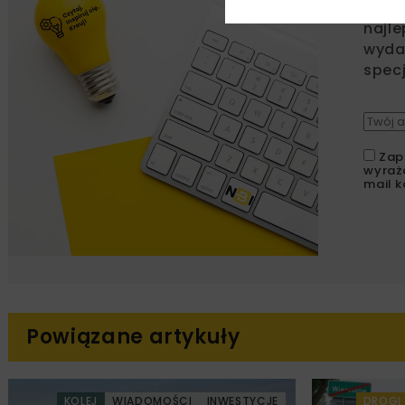
Zapi
najle
wydar
specj
Zap
wyraż
mail k
Powiązane artykuły
KOLEJ
WIADOMOŚCI
INWESTYCJE
DROGI