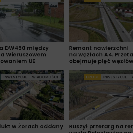
a DW450 między
Remont nawierzchni
 a Wieruszowem
na węzłach A4. Przet
sowaniem UE
obejmuje pięć węzłó
INWESTYCJE
WIADOMOŚCI
DROGI
INWESTYCJE
ukt w Żorach oddany
Ruszył przetarg na r
węzła Bolesławiec na