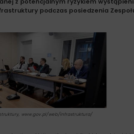
ązanej z potencjalnym ryzykiem wystąpien
frastruktury podczas posiedzenia Zespoł
astruktury, www.gov.pl/web/infrastruktura/