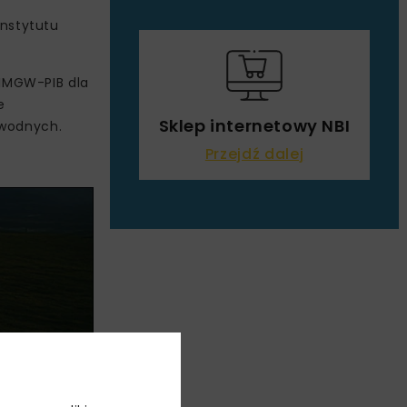
nstytutu
IMGW-PIB dla
e
Sklep internetowy NBI
 wodnych.
Przejdź dalej