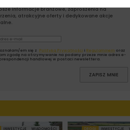
sz się do newslettera aby otrzymywać od nas
psze informacje branżowe, zaproszenia na
zenia, atrakcyjne oferty i dedykowane akcje
alne.
oznałam/em się z
Polityką Prywatności
i
Regulaminem
oraz
am zgodę na otrzymywanie na podany przeze mnie adres e-
orespondencji handlowej w postaci newslettera.
ZAPISZ MNIE
INWESTYCJE
WIADOMOŚCI
DROGI
INWESTYCJE