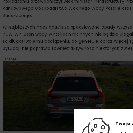
Posiedzeniu przewodniczył wiceminister infrastruktury Prz
Państwowego Gospodarstwa Wodnego Wody Polskie oraz In
Badawczego.
W najbliższych miesiącach są spodziewane opady wyższe
PGW WP. Stan wody w rzekach nizinnych nie będzie ulega
są długotrwałemu obciążeniu, co generuje coraz więcej zg
Sytuacji nie poprawia również aktywność niektórych zwie
REKLAMA
Twoja 