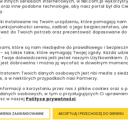
 w innych serwisach internetowych, w NBI.com.pl wykorzysty
ierwsza dotyczy wzmożonego monitoringu sytuacji
 oraz inne podobne technologie, aby nasz portal był dla Cie
y.
icznych (m.in. wałach przeciwpowodziowych), a druga inte
liki instalowane na Twoim urządzeniu, które pomagają nam
unkcjonalności serwisu, zadbać o jego bezpieczeństwo, ul
nie ponad 1600 pracowników Wód Polskich w całym kraju, 
wać do Twoich potrzeb oraz prezentować dopasowane do Ci
.
P pracują zgodnie z obowiązującymi instrukcjami. Większo
sze od wymaganych.
ikami, które są nam niezbędne do prawidłowego i bezpieczn
 – są także takie, które wymagają Twojej zgody. Każda udz
 Twoje doświadczenia jeśli jesteś naszym Użytkownikiem. Zg
 jest dobrowolna i można ją wycofać w dowolnym momenc
IMGW-PIB
MINISTERSTWO INFRASTRUKT
tratorem Twoich danych osobowych jest nbi med!a z siedz
e, a w niektórych przypadkach nasi Partnerzy.
SYTUACJA HYDROLOGICZNA
WODY POLS
informacji o korzystaniu przez nas z plików cookies oraz o 
danych osobowych, w tym o przysługujących Ci uprawnien
esz w naszej
Polityce prywatności
.
WIENIA ZAAWANSOWANNE
AKCEPTUJĘ I PRZECHODZĘ DO SERWISU
bisz wiedzieć więcej?