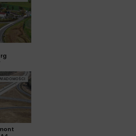
arg
w
WIADOMOŚCI
emont
 A4