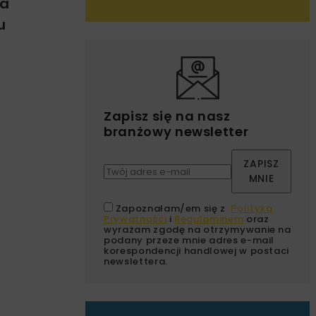
ia
u
Zapisz się na nasz
branżowy newsletter
ZAPISZ
MNIE
Zapoznałam/em się z
Polityką
Prywatności
i
Regulaminem
oraz
wyrażam zgodę na otrzymywanie na
podany przeze mnie adres e-mail
korespondencji handlowej w postaci
newslettera.