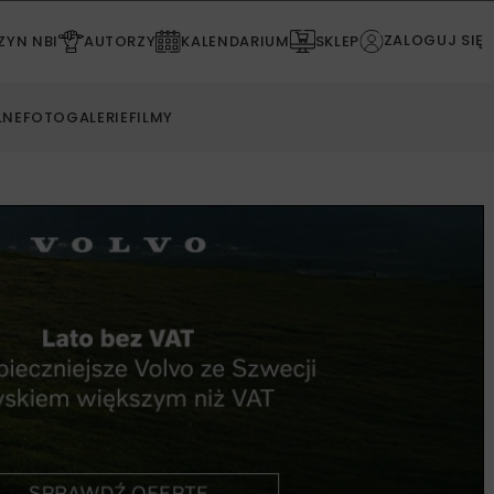
ZALOGUJ SIĘ
YN NBI
AUTORZY
KALENDARIUM
SKLEP
LNE
FOTOGALERIE
FILMY