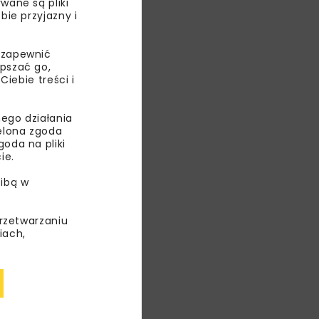
wane są pliki
bie przyjazny i
nsyfikacji
 zapewnić
epszać go,
a wszystkie
ebie treści i
ść zbiorników
ego działania
ielona zgoda
oda na pliki
ie.
URY
ibą w
KIE
przetwarzaniu
iach,