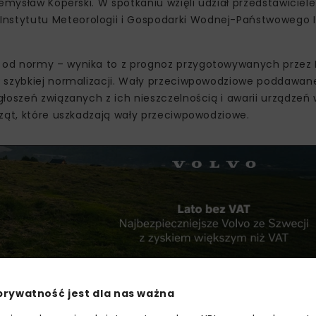
emysław Koperski. W spotkaniu wzięli udział przedstawiciele
stytutu Meteorologii i Gospodarki Wodnej-Państwowego I
 od normy – wynika to z prognoz przygotowywanych przez 
ł szybkiej normalizacji. Wały przeciwpowodziowe poddawan
łoszeń związanych z ich nieszczelnością i awarii urządzeń
rząt, które uszkadzają wały przeciwpowodziowe.
prywatność jest dla nas ważna