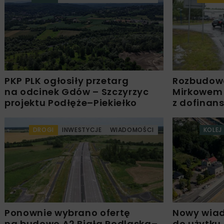
PKP PLK ogłosiły przetarg
Rozbudow
na odcinek Gdów – Szczyrzyc
Mirkowem
projektu Podłęże–Piekiełko
z dofinan
DROGI
INWESTYCJE
WIADOMOŚCI
KOLEJ
Ponownie wybrano ofertę
Nowy wiad
na budowę A2 Biała Podlaska–
do użytku