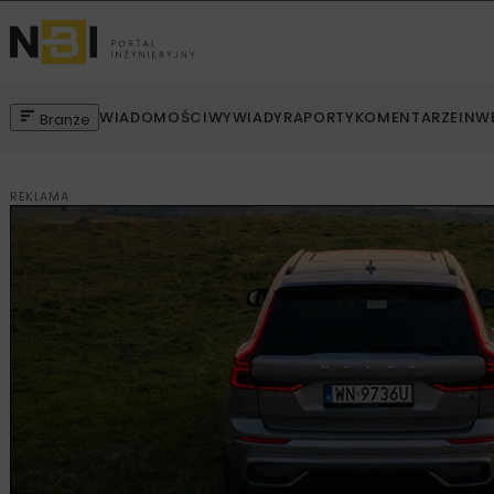
WIADOMOŚCI
WYWIADY
RAPORTY
KOMENTARZE
INW
Branże
REKLAMA