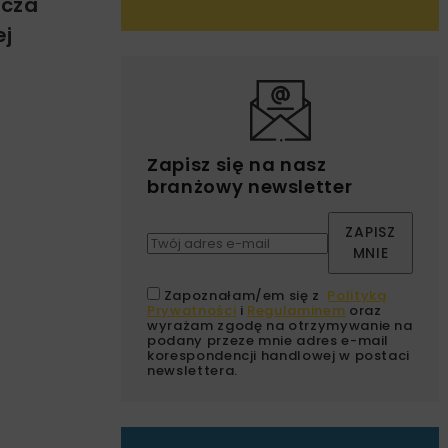
acza
ej
Zapisz się na nasz
branżowy newsletter
ZAPISZ
MNIE
Zapoznałam/em się z
Polityką
Prywatności
i
Regulaminem
oraz
wyrażam zgodę na otrzymywanie na
podany przeze mnie adres e-mail
korespondencji handlowej w postaci
newslettera.