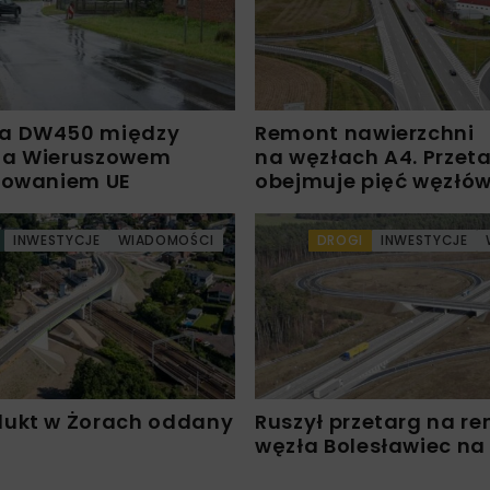
a DW450 między
Remont nawierzchni
 a Wieruszowem
na węzłach A4. Przet
sowaniem UE
obejmuje pięć węzłó
INWESTYCJE
WIADOMOŚCI
DROGI
INWESTYCJE
ukt w Żorach oddany
Ruszył przetarg na r
węzła Bolesławiec na