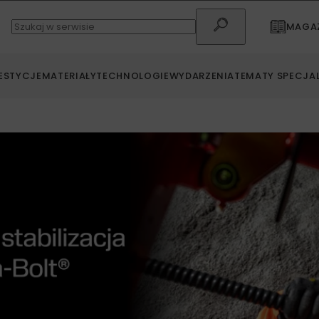
MAGAZ
ESTYCJE
MATERIAŁY
TECHNOLOGIE
WYDARZENIA
TEMATY SPECJA