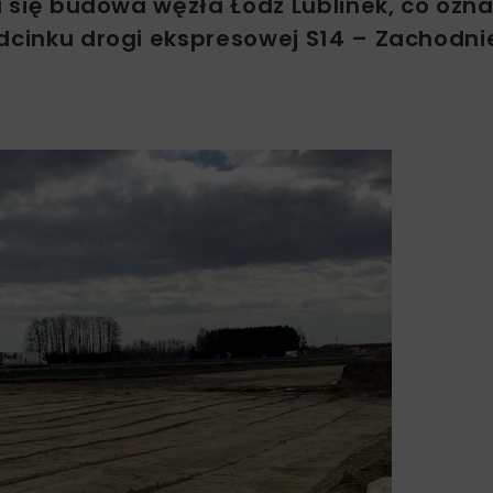
na się budowa węzła Łódź Lublinek, co ozn
dcinku drogi ekspresowej S14 – Zachodni