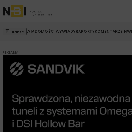
WIADOMOŚCI
WYWIADY
RAPORTY
KOMENTARZE
INW
Branże
REKLAMA