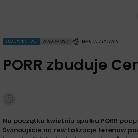
BUDOWNICTWO
WIADOMOŚCI
1 MINUTA CZYTANIA
PORR zbuduje Cen
Na początku kwietnia spółka PORR podp
Świnoujście na rewitalizację terenów p