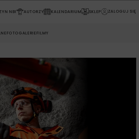
ZALOGUJ SIĘ
YN NBI
AUTORZY
KALENDARIUM
SKLEP
LNE
FOTOGALERIE
FILMY