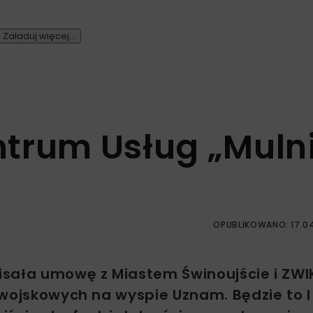
Załaduj więcej...
trum Usług „Muln
OPUBLIKOWANO: 17.0
isała umowę z Miastem Świnoujście i ZWI
owojskowych na wyspie Uznam. Będzie to I