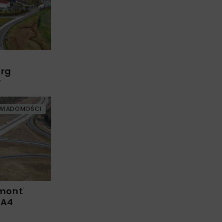
arg
w
WIADOMOŚCI
emont
 A4