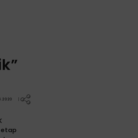
ik”
4.2020
K
 etap