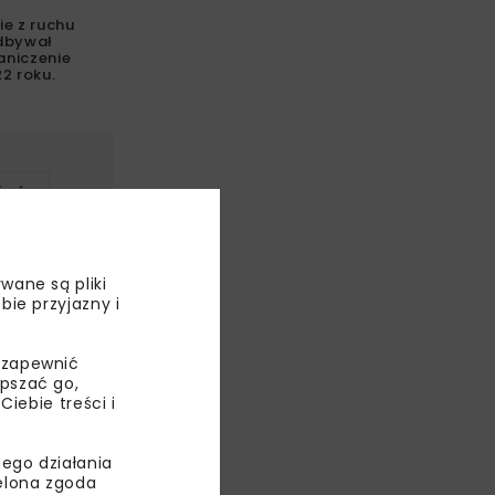
e z ruchu
odbywał
aniczenie
2 roku.
ÓDŹ
DZI
wane są pliki
bie przyjazny i
 zapewnić
epszać go,
ebie treści i
ego działania
ielona zgoda