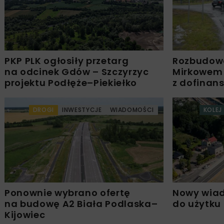
PKP PLK ogłosiły przetarg
Rozbudow
na odcinek Gdów – Szczyrzyc
Mirkowem
projektu Podłęże–Piekiełko
z dofinan
DROGI
INWESTYCJE
WIADOMOŚCI
KOLEJ
Ponownie wybrano ofertę
Nowy wiad
na budowę A2 Biała Podlaska–
do użytku
Kijowiec