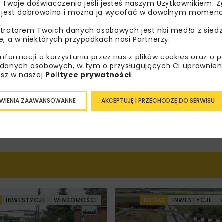
 Twoje doświadczenia jeśli jesteś naszym Użytkownikiem. Zg
zenia, atrakcyjne oferty i dedykowane akcje
 jest dobrowolna i można ją wycofać w dowolnym momenc
alne.
tratorem Twoich danych osobowych jest nbi med!a z siedz
e, a w niektórych przypadkach nasi Partnerzy.
informacji o korzystaniu przez nas z plików cookies oraz o 
danych osobowych, w tym o przysługujących Ci uprawnien
oznałam/em się z
Polityką Prywatności
i
Regulaminem
oraz
am zgodę na otrzymywanie na podany przeze mnie adres e-
esz w naszej
Polityce prywatności
.
orespondencji handlowej w postaci newslettera.
WIENIA ZAAWANSOWANNE
AKCEPTUJĘ I PRZECHODZĘ DO SERWISU
ZAPISZ MNIE
INWESTYCJE
WIADOMOŚCI
DROGI
INWESTYCJE