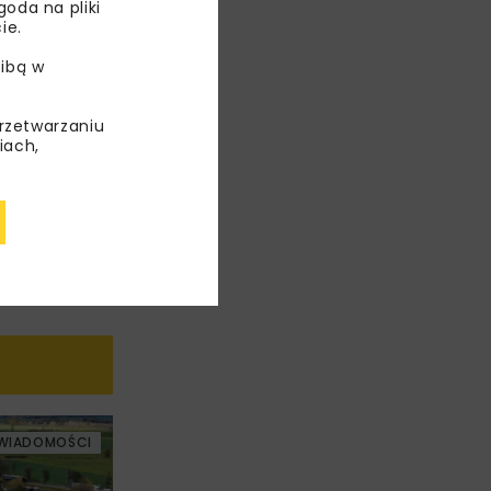
oda na pliki
ie.
ibą w
przetwarzaniu
iach,
WIADOMOŚCI