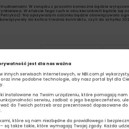
niami. W związku z pracami konieczne będzie wyłączeni
 Szynkielewa. W efekcie tego ruch w obu kierunkach będzie się 
ic Petrykoz). Na opisywanym odcinku będzie obowiązywało ogr
bowiązywały do końca trwania kontraktu, czyli do schyłku 202
DROGA EKSPRESOWA S14
GDDKIA Ł
WĘZEŁ ŁÓDŹ LUBLINEK
ZACHODNIA OBWODNICA ŁO
prywatność jest dla nas ważna
 w innych serwisach internetowych, w NBI.com.pl wykorzysty
 oraz inne podobne technologie, aby nasz portal był dla Cie
y.
liki instalowane na Twoim urządzeniu, które pomagają nam
unkcjonalności serwisu, zadbać o jego bezpieczeństwo, ul
bisz wiedzieć więcej?
wać do Twoich potrzeb oraz prezentować dopasowane do Ci
.
sz się do newslettera aby otrzymywać od nas
ikami, które są nam niezbędne do prawidłowego i bezpieczn
 – są także takie, które wymagają Twojej zgody. Każda udz
psze informacje branżowe, zaproszenia na