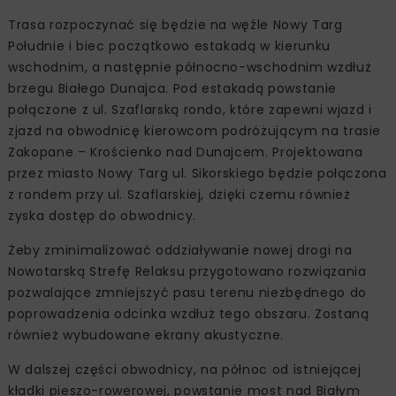
Trasa rozpoczynać się będzie na węźle Nowy Targ
Południe i biec początkowo estakadą w kierunku
wschodnim, a następnie północno-wschodnim wzdłuż
brzegu Białego Dunajca. Pod estakadą powstanie
połączone z ul. Szaflarską rondo, które zapewni wjazd i
zjazd na obwodnicę kierowcom podróżującym na trasie
Zakopane – Krościenko nad Dunajcem. Projektowana
przez miasto Nowy Targ ul. Sikorskiego będzie połączona
z rondem przy ul. Szaflarskiej, dzięki czemu również
zyska dostęp do obwodnicy.
Żeby zminimalizować oddziaływanie nowej drogi na
Nowotarską Strefę Relaksu przygotowano rozwiązania
pozwalające zmniejszyć pasu terenu niezbędnego do
poprowadzenia odcinka wzdłuż tego obszaru. Zostaną
również wybudowane ekrany akustyczne.
W dalszej części obwodnicy, na północ od istniejącej
kładki pieszo-rowerowej, powstanie most nad Białym