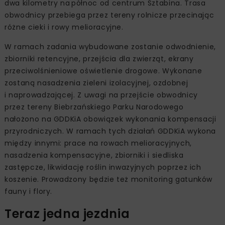
dwa kilometry na północ od centrum Sztabina. Trasa
obwodnicy przebiega przez tereny rolnicze przecinając
różne cieki i rowy melioracyjne.
W ramach zadania wybudowane zostanie odwodnienie,
zbiorniki retencyjne, przejścia dla zwierząt, ekrany
przeciwolśnieniowe oświetlenie drogowe. Wykonane
zostaną nasadzenia zieleni izolacyjnej, ozdobnej
i naprowadzającej. Z uwagi na przejście obwodnicy
przez tereny Biebrzańskiego Parku Narodowego
nałożono na GDDKiA obowiązek wykonania kompensacji
przyrodniczych. W ramach tych działań GDDKiA wykona
między innymi: prace na rowach melioracyjnych,
nasadzenia kompensacyjne, zbiorniki i siedliska
zastępcze, likwidację roślin inwazyjnych poprzez ich
koszenie. Prowadzony będzie też monitoring gatunków
fauny i flory.
Teraz jedna jezdnia