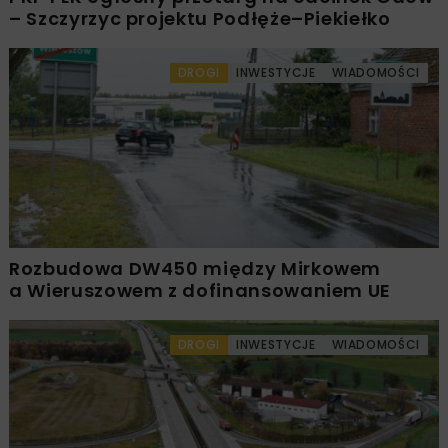
– Szczyrzyc projektu Podłęże–Piekiełko
DROGI
INWESTYCJE
WIADOMOŚCI
Rozbudowa DW450 między Mirkowem
a Wieruszowem z dofinansowaniem UE
DROGI
INWESTYCJE
WIADOMOŚCI