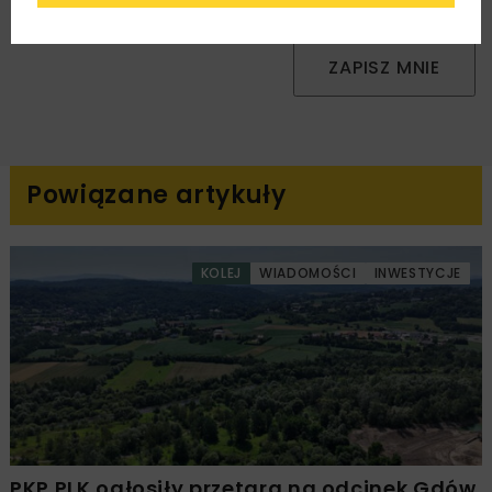
handlowej w postaci newslettera.
ZAPISZ MNIE
Powiązane artykuły
KOLEJ
WIADOMOŚCI
INWESTYCJE
PKP PLK ogłosiły przetarg na odcinek Gdów