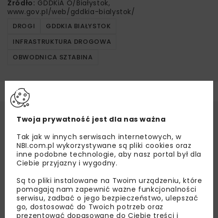
Źródło:
GDDKiA O/Białystok,
www.gov.pl/web/gddkia-bialystok/
DROGI
GDDKIA BIAŁYSTOK
INFRASTRUKTURA DROGOWA
OBWODNICA SZTABINA
Twoja prywatność jest dla nas ważna
Tak jak w innych serwisach internetowych, w
NBI.com.pl wykorzystywane są pliki cookies oraz
inne podobne technologie, aby nasz portal był dla
Ciebie przyjazny i wygodny.
Są to pliki instalowane na Twoim urządzeniu, które
pomagają nam zapewnić ważne funkcjonalności
serwisu, zadbać o jego bezpieczeństwo, ulepszać
go, dostosować do Twoich potrzeb oraz
prezentować dopasowane do Ciebie treści i