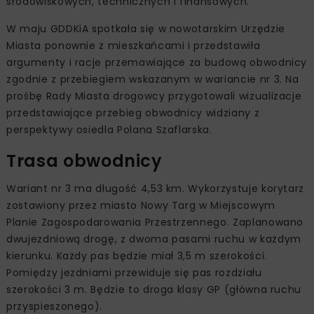
środowiskowych, technicznych i finansowych.
W maju GDDKiA spotkała się w nowotarskim Urzędzie
Miasta ponownie z mieszkańcami i przedstawiła
argumenty i racje przemawiające za budową obwodnicy
zgodnie z przebiegiem wskazanym w wariancie nr 3. Na
prośbę Rady Miasta drogowcy przygotowali wizualizacje
przedstawiające przebieg obwodnicy widziany z
perspektywy osiedla Polana Szaflarska.
Trasa obwodnicy
Wariant nr 3 ma długość 4,53 km. Wykorzystuje korytarz
zostawiony przez miasto Nowy Targ w Miejscowym
Planie Zagospodarowania Przestrzennego. Zaplanowano
dwujezdniową drogę, z dwoma pasami ruchu w każdym
kierunku. Każdy pas będzie miał 3,5 m szerokości.
Pomiędzy jezdniami przewiduje się pas rozdziału
szerokości 3 m. Będzie to droga klasy GP (główna ruchu
przyspieszonego).