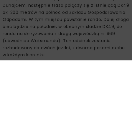
Dunajcem, następnie trasa połączy się z istniejącą DK49
ok. 300 metrów na północ od Zakładu Gospodarowania
Odpadami. W tym miejscu powstanie rondo. Dalej droga
biec będzie na południe, w obecnym śladzie DK49, do
ronda na skrzyżowaniu z drogą wojewódzką nr 969
(obwodnica Waksmundu). Ten odcinek zostanie
rozbudowany do dwóch jezdni, z dwoma pasami ruchu
w każdym kierunku.
Wzdłuż nowej trasy powstaną nowe drogi zapewniające
komunikację dla tego obszaru. W ramach inwestycji
GDDKiA będzie dbać także o zachowanie ciągłości
przebiegu ścieżek rowerowych i narciarskich tras
biegowych. Zaplanowano budowę przejść dla średnich i
małych zwierząt. Drogowcy przebudują również
fragment ul. Lotników.
Kolejne kroki