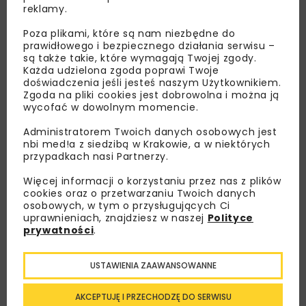
reklamy.
Poza plikami, które są nam niezbędne do
prawidłowego i bezpiecznego działania serwisu –
są także takie, które wymagają Twojej zgody.
Każda udzielona zgoda poprawi Twoje
doświadczenia jeśli jesteś naszym Użytkownikiem.
Zgoda na pliki cookies jest dobrowolna i można ją
wycofać w dowolnym momencie.
Administratorem Twoich danych osobowych jest
Lubisz wiedzieć więcej?
nbi med!a z siedzibą w Krakowie, a w niektórych
przypadkach nasi Partnerzy.
Zapisz się do newslettera aby otrzymywać od
Więcej informacji o korzystaniu przez nas z plików
nas najlepsze informacje branżowe,
cookies oraz o przetwarzaniu Twoich danych
zaproszenia na wydarzenia, atrakcyjne oferty i
osobowych, w tym o przysługujących Ci
dedykowane akcje specjalne.
uprawnieniach, znajdziesz w naszej
Polityce
prywatności
.
USTAWIENIA ZAAWANSOWANNE
Zapoznałam/em się z
Polityką Prywatności
i
Regulaminem
oraz wyrażam zgodę na otrzymywanie na
AKCEPTUJĘ I PRZECHODZĘ DO SERWISU
podany przeze mnie adres e-mail korespondencji