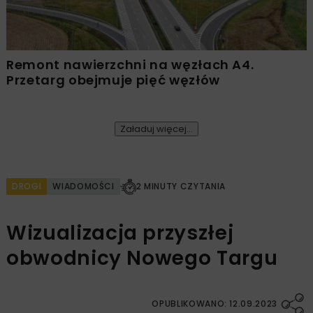
Remont nawierzchni na węzłach A4.
Przetarg obejmuje pięć węzłów
Załaduj więcej...
DROGI
WIADOMOŚCI
2 MINUTY CZYTANIA
Wizualizacja przyszłej
obwodnicy Nowego Targu
OPUBLIKOWANO: 12.09.2023