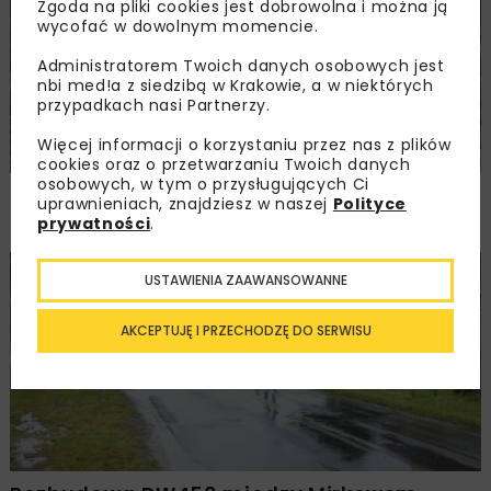
Zgoda na pliki cookies jest dobrowolna i można ją
wycofać w dowolnym momencie.
Administratorem Twoich danych osobowych jest
nbi med!a z siedzibą w Krakowie, a w niektórych
przypadkach nasi Partnerzy.
Więcej informacji o korzystaniu przez nas z plików
cookies oraz o przetwarzaniu Twoich danych
osobowych, w tym o przysługujących Ci
PKP PLK ogłosiły przetarg na odcinek Gdów
uprawnieniach, znajdziesz w naszej
Polityce
– Szczyrzyc projektu Podłęże–Piekiełko
prywatności
.
DROGI
INWESTYCJE
WIADOMOŚCI
USTAWIENIA ZAAWANSOWANNE
AKCEPTUJĘ I PRZECHODZĘ DO SERWISU