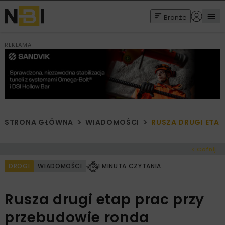
Branże
REKLAMA
STRONA GŁÓWNA
WIADOMOŚCI
RUSZA DRUGI ETAP
< Cofnij
DROGI
WIADOMOŚCI
1 MINUTA CZYTANIA
Rusza drugi etap prac przy
przebudowie ronda