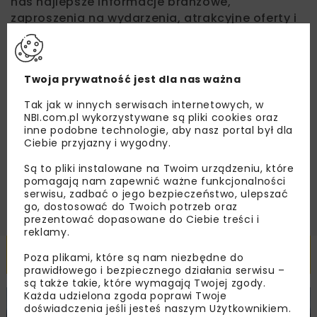
nas najlepsze informacje branżowe,
zaproszenia na wydarzenia, atrakcyjne oferty i
dedykowane akcje specjalne.
Twoja prywatność jest dla nas ważna
Zapoznałam/em się z
Polityką Prywatności
i
Tak jak w innych serwisach internetowych, w
Regulaminem
oraz wyrażam zgodę na otrzymywanie na
NBI.com.pl wykorzystywane są pliki cookies oraz
podany przeze mnie adres e-mail korespondencji
inne podobne technologie, aby nasz portal był dla
handlowej w postaci newslettera.
Ciebie przyjazny i wygodny.
Są to pliki instalowane na Twoim urządzeniu, które
ZAPISZ MNIE
pomagają nam zapewnić ważne funkcjonalności
serwisu, zadbać o jego bezpieczeństwo, ulepszać
go, dostosować do Twoich potrzeb oraz
prezentować dopasowane do Ciebie treści i
reklamy.
Powiązane artykuły
Poza plikami, które są nam niezbędne do
prawidłowego i bezpiecznego działania serwisu –
są także takie, które wymagają Twojej zgody.
Każda udzielona zgoda poprawi Twoje
KOLEJ
WIADOMOŚCI
INWESTYCJE
doświadczenia jeśli jesteś naszym Użytkownikiem.