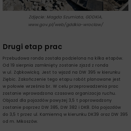
Zdjęcie: Magda Szumiata, GDDKiA,
www.gov.pl/web/gddkia-wroclaw/
Drugi etap prac
Przebudowa ronda została podzielona na kilka etapów.
Od 19 sierpnia zamknięty zostanie zjazd z ronda
w ul. Ząbkowicką. Jest to wjazd na DW 395 w kierunku
Ziębic. Zakończenie tego etapu robót planowane jest
w połowie września br. W celu przeprowadzenia prac
zostanie wprowadzona czasowa organizacja ruchu.
Objazd dla pojazdów powyżej 3,5 t poprowadzony
zostanie poprzez DW 385, DW 382 i DK8. Dla pojazdów
do 3,5 t przez ul. Kamienną w kierunku DK39 oraz DW 395
od m. Mikoszów.