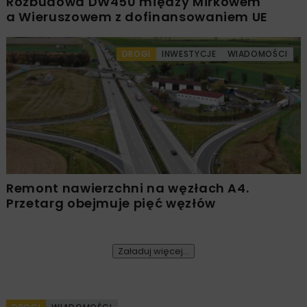
Rozbudowa DW450 między Mirkowem
a Wieruszowem z dofinansowaniem UE
DROGI
INWESTYCJE
WIADOMOŚCI
Remont nawierzchni na węzłach A4.
Przetarg obejmuje pięć węzłów
Załaduj więcej...