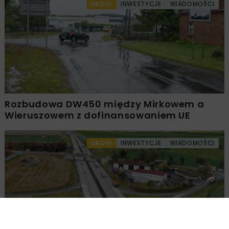
DROGI
INWESTYCJE
WIADOMOŚCI
Rozbudowa DW450 między Mirkowem a
Wieruszowem z dofinansowaniem UE
DROGI
INWESTYCJE
WIADOMOŚCI