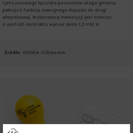
tymczasowego łącznika pozostanie droga gminna
pełniąca funkcję awaryjnego dojazdu do drogi
ekspresowej. Wykonawcą inwestycji jest Intercor,
a wartość kontraktu wynosi około 1,2 mld zł.
Źródło:
GDDKiA O/Rzeszów