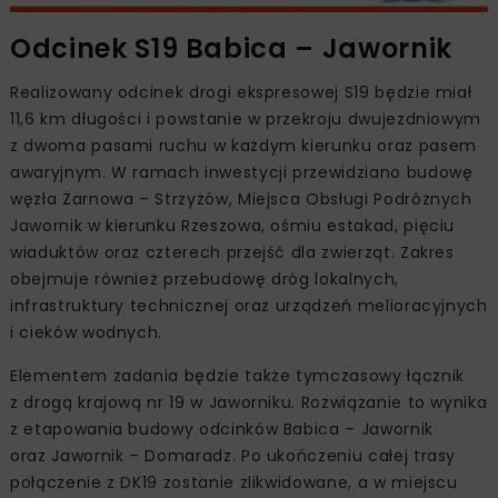
Odcinek S19 Babica – Jawornik
Realizowany odcinek drogi ekspresowej S19 będzie miał
11,6 km długości i powstanie w przekroju dwujezdniowym
z dwoma pasami ruchu w każdym kierunku oraz pasem
awaryjnym. W ramach inwestycji przewidziano budowę
węzła Żarnowa – Strzyżów, Miejsca Obsługi Podróżnych
Jawornik w kierunku Rzeszowa, ośmiu estakad, pięciu
wiaduktów oraz czterech przejść dla zwierząt. Zakres
obejmuje również przebudowę dróg lokalnych,
infrastruktury technicznej oraz urządzeń melioracyjnych
i cieków wodnych.
Elementem zadania będzie także tymczasowy łącznik
z drogą krajową nr 19 w Jaworniku. Rozwiązanie to wynika
z etapowania budowy odcinków Babica – Jawornik
oraz Jawornik – Domaradz. Po ukończeniu całej trasy
połączenie z DK19 zostanie zlikwidowane, a w miejscu