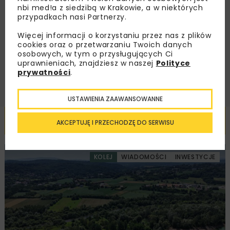
nbi med!a z siedzibą w Krakowie, a w niektórych
Zapoznałam/em się z
Polityką Prywatności
i
przypadkach nasi Partnerzy.
Regulaminem
oraz wyrażam zgodę na otrzymywanie na
podany przeze mnie adres e-mail korespondencji
handlowej w postaci newslettera.
Więcej informacji o korzystaniu przez nas z plików
cookies oraz o przetwarzaniu Twoich danych
osobowych, w tym o przysługujących Ci
ZAPISZ MNIE
uprawnieniach, znajdziesz w naszej
Polityce
prywatności
.
USTAWIENIA ZAAWANSOWANNE
Powiązane artykuły
AKCEPTUJĘ I PRZECHODZĘ DO SERWISU
KOLEJ
WIADOMOŚCI
INWESTYCJE