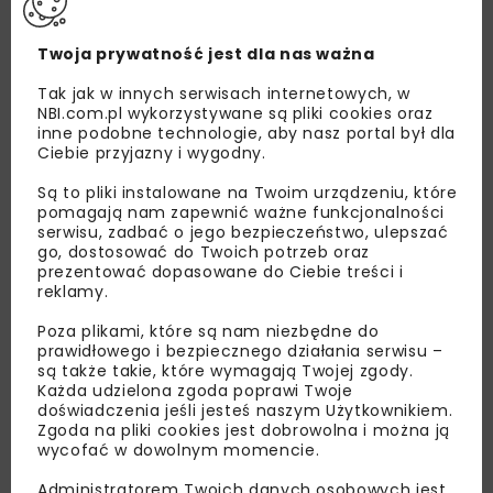
Twoja prywatność jest dla nas ważna
Tak jak w innych serwisach internetowych, w
NBI.com.pl wykorzystywane są pliki cookies oraz
inne podobne technologie, aby nasz portal był dla
Ciebie przyjazny i wygodny.
Są to pliki instalowane na Twoim urządzeniu, które
pomagają nam zapewnić ważne funkcjonalności
serwisu, zadbać o jego bezpieczeństwo, ulepszać
go, dostosować do Twoich potrzeb oraz
prezentować dopasowane do Ciebie treści i
Lubisz wiedzieć więcej?
reklamy.
Zapisz się do newslettera aby otrzymywać od
Poza plikami, które są nam niezbędne do
prawidłowego i bezpiecznego działania serwisu –
nas najlepsze informacje branżowe,
są także takie, które wymagają Twojej zgody.
zaproszenia na wydarzenia, atrakcyjne oferty i
Każda udzielona zgoda poprawi Twoje
dedykowane akcje specjalne.
doświadczenia jeśli jesteś naszym Użytkownikiem.
Zgoda na pliki cookies jest dobrowolna i można ją
wycofać w dowolnym momencie.
Administratorem Twoich danych osobowych jest