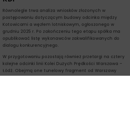
Równolegle trwa analiza wniosków złożonych w
postępowaniu dotyczącym budowy odcinka między
Kotowicami a węzłem lotniskowym, ogłoszonego w
grudniu 2025 r. Po zakończeniu tego etapu spółka ma
opublikować listę wykonawców zakwalifikowanych do
dialogu konkurencyjnego.
W przygotowaniu pozostają również przetargi na cztery
kolejne odcinki linii Kolei Dużych Prędkości Warszawa –
Łódź. Obejmą one tunelowy fragment od Warszawy
Zachodniej do Kotowic o długości 18 km, 12-kilometrowy
odcinek w obrębie Węzła Bolimowskiego, 37 km między
Węzłem Bolimowskim a Brzezinami oraz 11 km
prowadzących z Brzezin do Łodzi.
Źródło:
Centralny Port Komunikacyjny