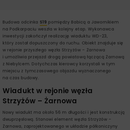
Budowa odcinka
S19
pomiędzy Babicą a Jawornikiem
na Podkarpaciu weszła w kolejny etap. Wykonawca
inwestycji zakończył realizację wiaduktu WD-23,
który został dopuszczony do ruchu. Obiekt znajduje się
w rejonie przyszłego węzła Strzyżów – Żarnowa
i umożliwia przejazd drogą powiatową łączącą Żarnową
z Niebylcem. Dotychczas kierowcy korzystali w tym
miejscu z tymczasowego objazdu wyznaczonego
na czas budowy.
Wiadukt w rejonie węzła
Strzyżów – Żarnowa
Nowy wiadukt ma około 56 m długości i jest konstrukcją
dwuprzęsłową. Stanowi element węzła Strzyżów –
Żarnowa, zaprojektowanego w układzie półkoniczyny