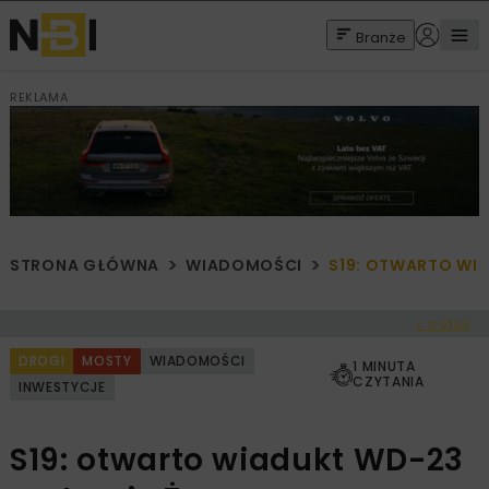
Branże
REKLAMA
STRONA GŁÓWNA
WIADOMOŚCI
S19: OTWARTO WIA
< Cofnij
DROGI
MOSTY
WIADOMOŚCI
1 MINUTA
CZYTANIA
INWESTYCJE
S19: otwarto wiadukt WD-23