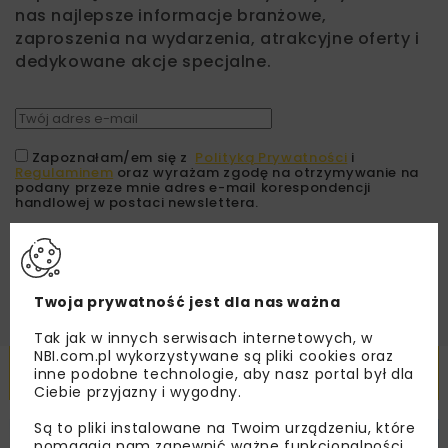
nas najlepsze informacje branżowe,
zaproszenia na wydarzenia, atrakcyjne oferty i
dedykowane akcje specjalne.
Zapoznałam/em się z
Polityką Prywatności
i
Regulaminem
oraz wyrażam zgodę na otrzymywanie na
podany przeze mnie adres e-mail korespondencji
handlowej w postaci newslettera.
ZAPISZ MNIE
Twoja prywatność jest dla nas ważna
Tak jak w innych serwisach internetowych, w
NBI.com.pl wykorzystywane są pliki cookies oraz
Powiązane artykuły
inne podobne technologie, aby nasz portal był dla
Ciebie przyjazny i wygodny.
Są to pliki instalowane na Twoim urządzeniu, które
HYDROTECHNIKA
INWESTYCJE
WIADOMOŚCI
pomagają nam zapewnić ważne funkcjonalności