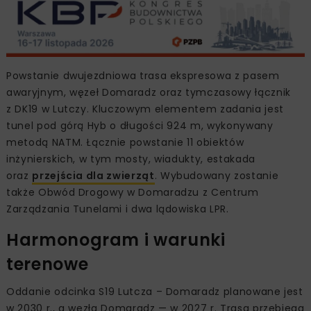
Powstanie dwujezdniowa trasa ekspresowa z pasem
awaryjnym, węzeł Domaradz oraz tymczasowy łącznik
z DK19 w Lutczy. Kluczowym elementem zadania jest
tunel pod górą Hyb o długości 924 m, wykonywany
metodą NATM. Łącznie powstanie 11 obiektów
inżynierskich, w tym mosty, wiadukty, estakada
oraz
przejścia dla zwierząt
. Wybudowany zostanie
także Obwód Drogowy w Domaradzu z Centrum
Zarządzania Tunelami i dwa lądowiska LPR.
Harmonogram i warunki
terenowe
Oddanie odcinka S19 Lutcza – Domaradz planowane jest
w 2030 r., a węzła Domaradz — w 2027 r. Trasa przebiega