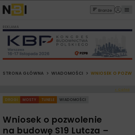
Branże
REKLAMA
STRONA GŁÓWNA
WIADOMOŚCI
WNIOSEK O POZWO
< Cofnij
DROGI
MOSTY
TUNELE
WIADOMOŚCI
Wniosek o pozwolenie
na budowę S19 Lutcza –