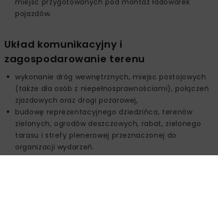
miejsc przygotowanych pod montaż ładowarek
pojazdów.
Układ komunikacyjny i
zagospodarowanie terenu
wykonanie dróg wewnętrznych, miejsc postojowych
(także dla osób z niepełnosprawnościami), połączeń
zjazdowych oraz drogi pożarowej,
budowę reprezentacyjnego dziedzińca, terenów
zielonych, ogrodów deszczowych, rabat, zielonego
tarasu i strefy plenerowej przeznaczonej do
organizacji wydarzeń.
Funkcjonalność i dostępność obiektów
realizację funkcjonalnego układu pomieszczeń
obejmującego sale wielofunkcyjne i konferencyjne,