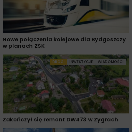
Nowe połączenia kolejowe dla Bydgoszczy
w planach ZSK
DROGI
INWESTYCJE
WIADOMOŚCI
Zakończył się remont DW473 w Zygrach