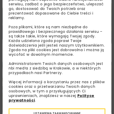
serwisu, zadbać o jego bezpieczeństwo, ulepszać
go, dostosować do Twoich potrzeb oraz
prezentować dopasowane do Ciebie treści i
reklamy.
Poza plikami, które są nam niezbędne do
prawidłowego i bezpiecznego działania serwisu –
są także takie, które wymagają Twojej zgody.
Każda udzielona zgoda poprawi Twoje
doświadczenia jeśli jesteś naszym Użytkownikiem.
Dotacja na przygotowanie inwestycji
Zgoda na pliki cookies jest dobrowolna i można ją
na rzece Kierwiny
wycofać w dowolnym momencie.
Administratorem Twoich danych osobowych jest
nbi med!a z siedzibą w Krakowie, a w niektórych
DROGI
MOSTY
INWESTYCJE
WIADOMOŚCI
przypadkach nasi Partnerzy.
Więcej informacji o korzystaniu przez nas z plików
cookies oraz o przetwarzaniu Twoich danych
osobowych, w tym o przysługujących Ci
uprawnieniach, znajdziesz w naszej
Polityce
prywatności
.
USTAWIENIA ZAAWANSOWANNE