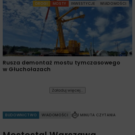
DROGI
MOSTY
INWESTYCJE
WIADOMOŚCI
Rusza demontaż mostu tymczasowego
w Głuchołazach
Załaduj więcej...
BUDOWNICTWO
WIADOMOŚCI
1 MINUTA CZYTANIA