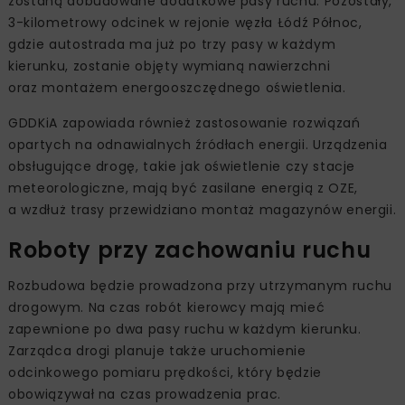
zostaną dobudowane dodatkowe pasy ruchu. Pozostały,
3-kilometrowy odcinek w rejonie węzła Łódź Północ,
gdzie autostrada ma już po trzy pasy w każdym
kierunku, zostanie objęty wymianą nawierzchni
oraz montażem energooszczędnego oświetlenia.
GDDKiA zapowiada również zastosowanie rozwiązań
opartych na odnawialnych źródłach energii. Urządzenia
obsługujące drogę, takie jak oświetlenie czy stacje
meteorologiczne, mają być zasilane energią z OZE,
a wzdłuż trasy przewidziano montaż magazynów energii.
Roboty przy zachowaniu ruchu
Rozbudowa będzie prowadzona przy utrzymanym ruchu
drogowym. Na czas robót kierowcy mają mieć
zapewnione po dwa pasy ruchu w każdym kierunku.
Zarządca drogi planuje także uruchomienie
odcinkowego pomiaru prędkości, który będzie
obowiązywał na czas prowadzenia prac.