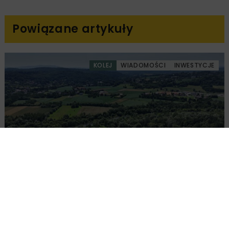
Powiązane artykuły
KOLEJ
WIADOMOŚCI
INWESTYCJE
PKP PLK ogłosiły przetarg na odcinek Gdów
– Szczyrzyc projektu Podłęże–Piekiełko
DROGI
INWESTYCJE
WIADOMOŚCI