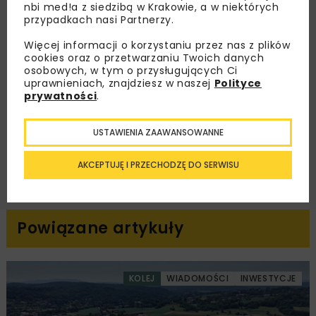
nbi med!a z siedzibą w Krakowie, a w niektórych
dedykowane akcje specjalne.
przypadkach nasi Partnerzy.
Więcej informacji o korzystaniu przez nas z plików
cookies oraz o przetwarzaniu Twoich danych
osobowych, w tym o przysługujących Ci
Zapoznałam/em się z
Polityką Prywatności
i
uprawnieniach, znajdziesz w naszej
Polityce
Regulaminem
oraz wyrażam zgodę na otrzymywanie na
prywatności
.
podany przeze mnie adres e-mail korespondencji
handlowej w postaci newslettera.
USTAWIENIA ZAAWANSOWANNE
ZAPISZ MNIE
AKCEPTUJĘ I PRZECHODZĘ DO SERWISU
Powiązane artykuły
KOLEJ
WIADOMOŚCI
INWESTYCJE