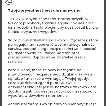
Twoja prywatność jest dla nas ważna
Tak jak w innych serwisach internetowych, w
NBI.com.pl wykorzystywane są pliki cookies oraz
inne podobne technologie, aby nasz portal był dla
Ciebie przyjazny i wygodny.
Są to pliki instalowane na Twoim urządzeniu, które
pomagają nam zapewnić ważne funkcjonalności
serwisu, zadbać o jego bezpieczeństwo, ulepszać
go, dostosować do Twoich potrzeb oraz
prezentować dopasowane do Ciebie treści i
reklamy.
Poza plikami, które są nam niezbędne do
prawidłowego i bezpiecznego działania serwisu –
są także takie, które wymagają Twojej zgody.
Lubisz wiedzieć więcej?
Każda udzielona zgoda poprawi Twoje
doświadczenia jeśli jesteś naszym Użytkownikiem.
Zgoda na pliki cookies jest dobrowolna i można ją
Zapisz się do newslettera aby otrzymywać od
wycofać w dowolnym momencie.
nas najlepsze informacje branżowe,
zaproszenia na wydarzenia, atrakcyjne oferty i
Administratorem Twoich danych osobowych jest