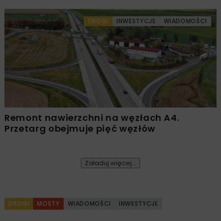
DROGI
INWESTYCJE
WIADOMOŚCI
Remont nawierzchni na węzłach A4.
Przetarg obejmuje pięć węzłów
Załaduj więcej...
DROGI
MOSTY
WIADOMOŚCI
INWESTYCJE