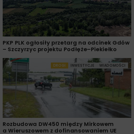
PKP PLK ogłosiły przetarg na odcinek Gdów
– Szczyrzyc projektu Podłęże–Piekiełko
DROGI
INWESTYCJE
WIADOMOŚCI
Rozbudowa DW450 między Mirkowem
a Wieruszowem z dofinansowaniem UE