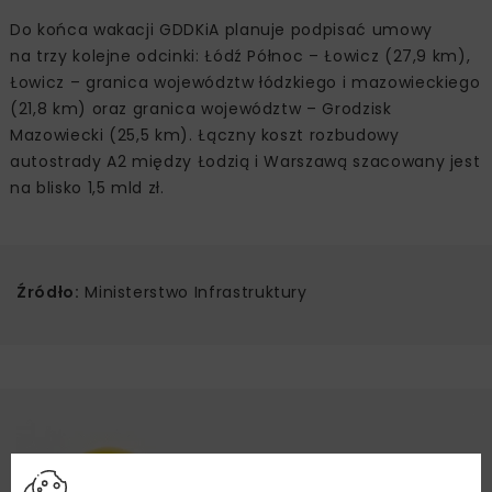
Do końca wakacji GDDKiA planuje podpisać umowy
na trzy kolejne odcinki: Łódź Północ – Łowicz (27,9 km),
Łowicz – granica województw łódzkiego i mazowieckiego
(21,8 km) oraz granica województw – Grodzisk
Mazowiecki (25,5 km). Łączny koszt rozbudowy
autostrady A2 między Łodzią i Warszawą szacowany jest
na blisko 1,5 mld zł.
Źródło:
Ministerstwo Infrastruktury