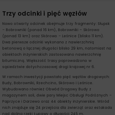
Trzy odcinki i pięć węzłów
Nowo otwarty odcinek obejmuje trzy fragmenty: Słupsk
– Bobrowniki (ponad 16 km), Bobrowniki – Skórowo
(ponad 13 km) oraz Skórowo – Leśnice (blisko 11 km).
Dwa pierwsze odcinki wykonano z nawierzchnią
betonową o łącznej długości blisko 29 km, natomiast na
obiektach inżynierskich zastosowano nawierzchnię
bitumiczną. Większość trasy poprowadzono w
sąsiedztwie dotychczasowej drogi krajowej nr 6.
W ramach inwestycji powstało pięć węzłów drogowych:
Budy, Bobrowniki, Rzechcino, Skórowo i Leśnice.
Wybudowano również Obwód Drogowy Budy z
magazynem soli, dwie pary Miejsc Obsługi Podróżnych –
Paprzyce i Darżewo oraz 44 obiekty inżynierskie. Wśród
nich znajduje się 24 przejścia dla zwierząt oraz estakada
nad doliną rzeki Łupawy o długości 245 m.