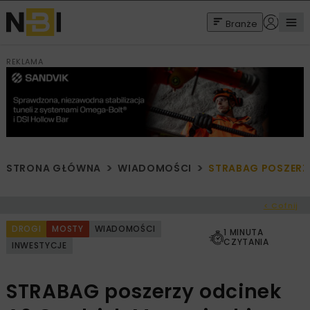
Branże
REKLAMA
STRONA GŁÓWNA
WIADOMOŚCI
STRABAG POSZERZ
< Cofnij
DROGI
MOSTY
WIADOMOŚCI
1 MINUTA
CZYTANIA
INWESTYCJE
STRABAG poszerzy odcinek