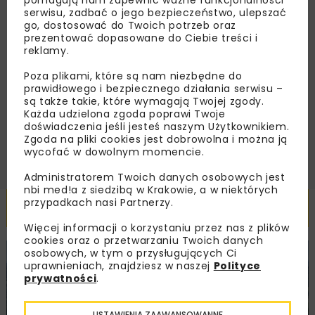
pomagają nam zapewnić ważne funkcjonalności
serwisu, zadbać o jego bezpieczeństwo, ulepszać
go, dostosować do Twoich potrzeb oraz
prezentować dopasowane do Ciebie treści i
reklamy.
Zapoznałam/em się z
Polityką Prywatności
i
Regulaminem
oraz wyrażam zgodę na otrzymywanie na
Poza plikami, które są nam niezbędne do
podany przeze mnie adres e-mail korespondencji
prawidłowego i bezpiecznego działania serwisu –
handlowej w postaci newslettera.
są także takie, które wymagają Twojej zgody.
Każda udzielona zgoda poprawi Twoje
ZAPISZ MNIE
doświadczenia jeśli jesteś naszym Użytkownikiem.
Zgoda na pliki cookies jest dobrowolna i można ją
wycofać w dowolnym momencie.
Administratorem Twoich danych osobowych jest
nbi med!a z siedzibą w Krakowie, a w niektórych
przypadkach nasi Partnerzy.
Powiązane artykuły
Więcej informacji o korzystaniu przez nas z plików
cookies oraz o przetwarzaniu Twoich danych
osobowych, w tym o przysługujących Ci
KOLEJ
WIADOMOŚCI
INWESTYCJE
uprawnieniach, znajdziesz w naszej
Polityce
prywatności
.
USTAWIENIA ZAAWANSOWANNE