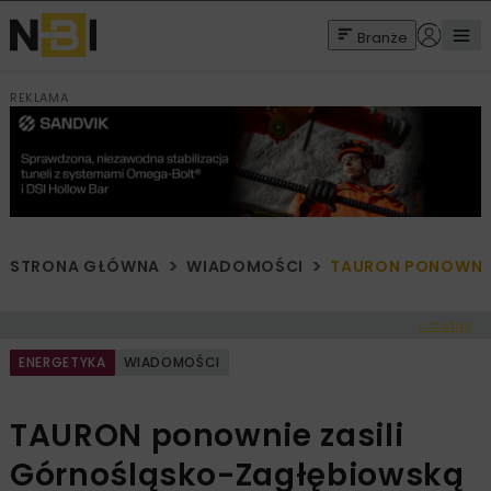
Branże
REKLAMA
STRONA GŁÓWNA
WIADOMOŚCI
TAURON PONOWNIE
< Cofnij
ENERGETYKA
WIADOMOŚCI
TAURON ponownie zasili
Górnośląsko-Zagłębiowską