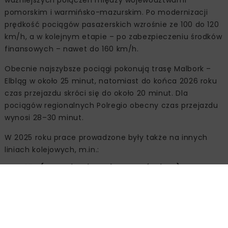
pomorskim i warmińsko-mazurskim. Po modernizacji
prędkość pociągów pasażerskich wzrośnie ze 100 do 120
km/h, a w kolejnym etapie – po zabezpieczeniu środków
finansowych – nawet do 160 km/h.
Obecnie najszybsze pociągi pokonują trasę Malbork –
Elbląg w około 25 minut, natomiast do końca 2026 roku
czas przejazdu skróci się do około 20 minut. Dla
pociągów regionalnych Polregio obecny czas przejazdu
wynosi 28–30 minut.
W 2025 roku prace prowadzone były także na innych
liniach kolejowych, m.in.:
LK154 (Przemiarki – Dąbrowa Górnicza)
– po
wymianie nawierzchni na 7 km toru i regeneracji szyn
prędkość wzrosła z 60 do 100 km/h,
Magistrala Podsudecka
– modernizacja toru i
prace na 10 obiektach inżynieryjnych pozwoliły
zwiększyć prędkość do 120 km/h,