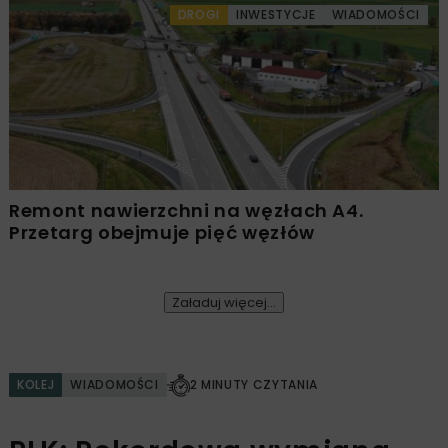
DROGI
INWESTYCJE
WIADOMOŚCI
Remont nawierzchni na węzłach A4.
Przetarg obejmuje pięć węzłów
Załaduj więcej...
KOLEJ
WIADOMOŚCI
2 MINUTY CZYTANIA