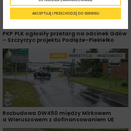
AKCEPTUJĘ I PRZECHODZĘ DO SERWISU
PKP PLK ogłosiły przetarg na odcinek Gdów
– Szczyrzyc projektu Podłęże–Piekiełko
DROGI
INWESTYCJE
WIADOMOŚCI
Rozbudowa DW450 między Mirkowem
a Wieruszowem z dofinansowaniem UE