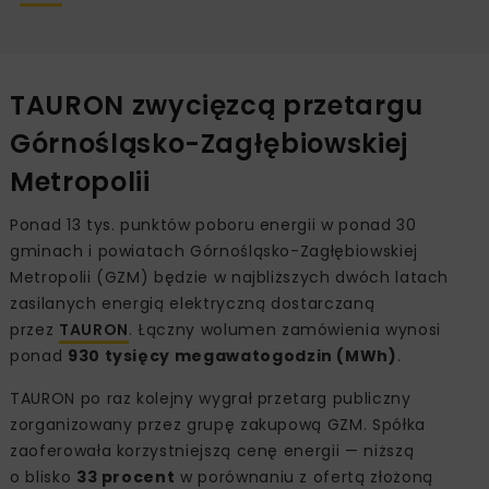
TAURON zwycięzcą przetargu
Górnośląsko-Zagłębiowskiej
Metropolii
Ponad 13 tys. punktów poboru energii w ponad 30
gminach i powiatach Górnośląsko-Zagłębiowskiej
Metropolii (GZM) będzie w najbliższych dwóch latach
zasilanych energią elektryczną dostarczaną
przez
TAURON
. Łączny wolumen zamówienia wynosi
ponad
930 tysięcy megawatogodzin (MWh)
.
TAURON po raz kolejny wygrał przetarg publiczny
zorganizowany przez grupę zakupową GZM. Spółka
zaoferowała korzystniejszą cenę energii — niższą
o blisko
33 procent
w porównaniu z ofertą złożoną