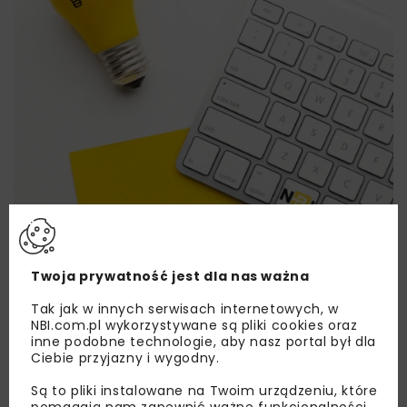
Twoja prywatność jest dla nas ważna
Lubisz wiedzieć więcej?
Tak jak w innych serwisach internetowych, w
NBI.com.pl wykorzystywane są pliki cookies oraz
Zapisz się do newslettera aby otrzymywać od
inne podobne technologie, aby nasz portal był dla
nas najlepsze informacje branżowe,
Ciebie przyjazny i wygodny.
zaproszenia na wydarzenia, atrakcyjne oferty i
Są to pliki instalowane na Twoim urządzeniu, które
dedykowane akcje specjalne.