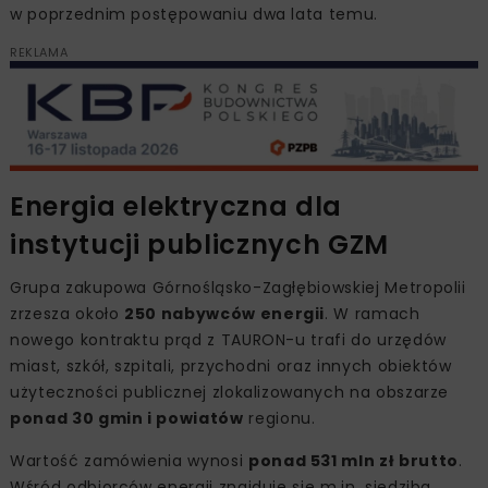
w poprzednim postępowaniu dwa lata temu.
REKLAMA
Energia elektryczna dla
instytucji publicznych GZM
Grupa zakupowa Górnośląsko-Zagłębiowskiej Metropolii
zrzesza około
250 nabywców energii
. W ramach
nowego kontraktu prąd z TAURON-u trafi do urzędów
miast, szkół, szpitali, przychodni oraz innych obiektów
użyteczności publicznej zlokalizowanych na obszarze
ponad 30 gmin i powiatów
regionu.
Wartość zamówienia wynosi
ponad 531 mln zł brutto
.
Wśród odbiorców energii znajduje się m.in. siedziba