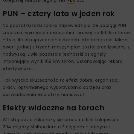
kolejowej wdrożonego przez
PLK
S.A.
PUN – cztery lata w jeden rok
Na początku roku spółka zapowiedziała, że pociągi PUN
zrealizują wymianę nawierzchni torowej na 150 km torów
– tyle, ile w poprzednich czterech latach łącznie. Mimo
awarii jednej z trzech maszyn plan został zrealizowany z
nadwyżką. Dwie pozostałe jednostki osiągnęły
imponujący wynik 169 km torów, ustanawiając rekord
efektywności.
Tak wysoka skuteczność to efekt dobrej organizacji
pracy, optymalnego wykorzystania sprzętu oraz
doświadczenia ekip utrzymaniowych.
Efekty widoczne na torach
W listopadzie zakończą się prace na linii kolejowej nr
204 między Malborkiem a Elblągiem – jednym z
ważniejszych połączeń między województwami