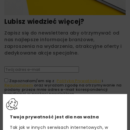
Lubisz wiedzieć więcej?
Zapisz się do newslettera aby otrzymywać od
nas najlepsze informacje branżowe,
zaproszenia na wydarzenia, atrakcyjne oferty i
dedykowane akcje specjalne.
Zapoznałam/em się z
Polityką Prywatności
i
Regulaminem
oraz wyrażam zgodę na otrzymywanie na
podany przeze mnie adres e-mail korespondencji
handlowej w postaci newslettera.
ZAPISZ MNIE
Twoja prywatność jest dla nas ważna
Tak jak w innych serwisach internetowych, w