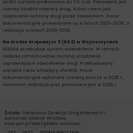
jezdni zostanie podniesiona do 11,5 t/oś. Planowana jest
również korekta niwelety drogi, której celem jest
zwiększenie ochrony drogi przed zalewaniem. Prace
dokumentacyjne przewidziane są w latach 2025-2028, a
realizacja w latach 2029-2030.
Na drodze krajowej nr 3 (DK3) w Wojcieszycach
GDDKiA przebuduje system odwodnienia. W ramach
zadania zamontowanie zostaną urządzenia
usprawniające odwodnienie drogi. Przebudowany
zostanie także istniejący chodnik. Prace
dokumentacyjne wykonane zostaną jeszcze w 2025 r.,
natomiast realizacja prac planowana jest w 2026 r.
Źródło:
Generalna Dyrekcja Dróg Krajowych i
Autostrad Oddział Wrocław,
www.gov.pl/web/gddkia-wroclaw/
DK3
DK33
GDDKIA WROCŁAW