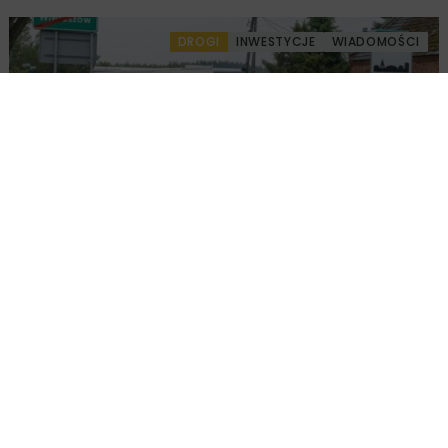
DROGI
INWESTYCJE
WIADOMOŚCI
Rozbudowa DW450 między Mirkowem a
Wieruszowem z dofinansowaniem UE
DROGI
INWESTYCJE
WIADOMOŚCI