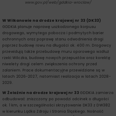
www.gov.pl/web/gddkia-wroclaw/
W Wilkanowie na drodze krajowej nr 33 (DK33)
GDDKiA planuje naprawę uszkodzonego korpusu
drogowego, wymytego pobocza i podmytych barier
ochronnych oraz poprawę stanu odwodnienia drogi
poprzez budowę rowu na długości ok. 400 m. Drogowcy
przewidują także przebudowę muru oporowego wzdłuż
rzeki Wilczka, budowę nowych przepustów oraz korektę
niwelety drogi celem zwiększenia ochrony przed
zalaniem. Prace dokumentacyjne przewidziane są w
latach 2026-2027, natomiast realizacja w latach 2028-
2029.
W Żelaźnie na drodze krajowej nr 33
GDDKiA zamierza
odbudować zniszczony po powodzi odcinek o długości
ok. 1 km, a w szczególności skrzyżowanie DK33 z DW382
w kierunku Lądka Zdroju i Stronia Śląskiego. Nośność