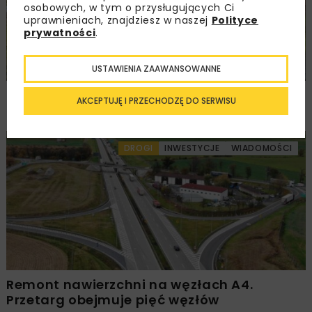
osobowych, w tym o przysługujących Ci
uprawnieniach, znajdziesz w naszej
Polityce
prywatności
.
USTAWIENIA ZAAWANSOWANNE
Rozbudowa DW450 między Mirkowem
AKCEPTUJĘ I PRZECHODZĘ DO SERWISU
a Wieruszowem z dofinansowaniem UE
DROGI
INWESTYCJE
WIADOMOŚCI
Remont nawierzchni na węzłach A4.
Przetarg obejmuje pięć węzłów