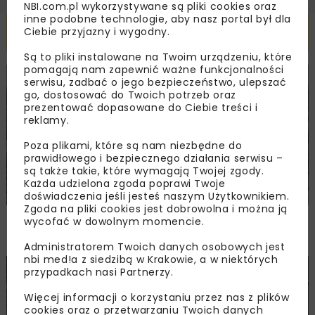
NBI.com.pl wykorzystywane są pliki cookies oraz
inne podobne technologie, aby nasz portal był dla
Powiązane artykuły
Ciebie przyjazny i wygodny.
Są to pliki instalowane na Twoim urządzeniu, które
pomagają nam zapewnić ważne funkcjonalności
serwisu, zadbać o jego bezpieczeństwo, ulepszać
KOLEJ
WIADOMOŚCI
INWESTYCJE
go, dostosować do Twoich potrzeb oraz
prezentować dopasowane do Ciebie treści i
reklamy.
Poza plikami, które są nam niezbędne do
prawidłowego i bezpiecznego działania serwisu –
są także takie, które wymagają Twojej zgody.
Każda udzielona zgoda poprawi Twoje
doświadczenia jeśli jesteś naszym Użytkownikiem.
Zgoda na pliki cookies jest dobrowolna i można ją
PKP PLK ogłosiły przetarg na odcinek Gdów
wycofać w dowolnym momencie.
– Szczyrzyc projektu Podłęże–Piekiełko
Administratorem Twoich danych osobowych jest
nbi med!a z siedzibą w Krakowie, a w niektórych
przypadkach nasi Partnerzy.
DROGI
INWESTYCJE
WIADOMOŚCI
Więcej informacji o korzystaniu przez nas z plików
cookies oraz o przetwarzaniu Twoich danych