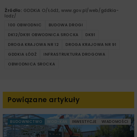
Źródło:
GDDKiA O/Łódź, www.gov.pl/web/gddkia-
lodz/
100 OBWODNIC
BUDOWA DROGI
DK12/DK91 OBWODNICA SROCKA
DK91
DROGA KRAJOWA NR 12
DROGA KRAJOWA NR 91
GDDKIA ŁÓDŹ
INFRASTRUKTURA DROGOWA
OBWODNICA SROCKA
Powiązane artykuły
BUDOWNICTWO
WOD-KAN
INWESTYCJE
WIADOMOŚCI