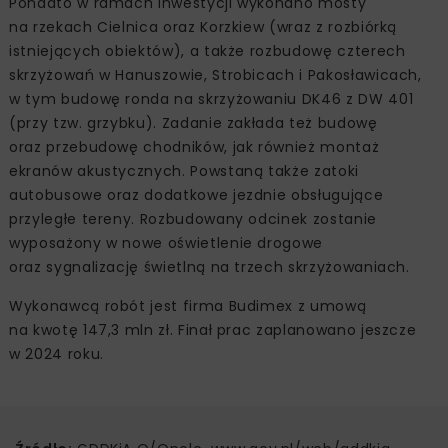
Ponadto w ramach inwestycji wykonano mosty
na rzekach Cielnica oraz Korzkiew (wraz z rozbiórką
istniejących obiektów), a także rozbudowę czterech
skrzyżowań w Hanuszowie, Strobicach i Pakosławicach,
w tym budowę ronda na skrzyżowaniu DK46 z DW 401
(przy tzw. grzybku). Zadanie zakłada też budowę
oraz przebudowę chodników, jak również montaż
ekranów akustycznych. Powstaną także zatoki
autobusowe oraz dodatkowe jezdnie obsługujące
przyległe tereny. Rozbudowany odcinek zostanie
wyposażony w nowe oświetlenie drogowe
oraz sygnalizację świetlną na trzech skrzyżowaniach.
Wykonawcą robót jest firma Budimex z umową
na kwotę 147,3 mln zł. Finał prac zaplanowano jeszcze
w 2024 roku.