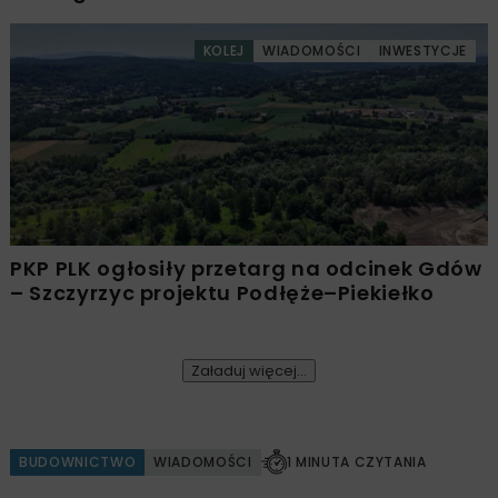
KOLEJ
WIADOMOŚCI
INWESTYCJE
PKP PLK ogłosiły przetarg na odcinek Gdów
– Szczyrzyc projektu Podłęże–Piekiełko
Załaduj więcej...
BUDOWNICTWO
WIADOMOŚCI
1 MINUTA CZYTANIA