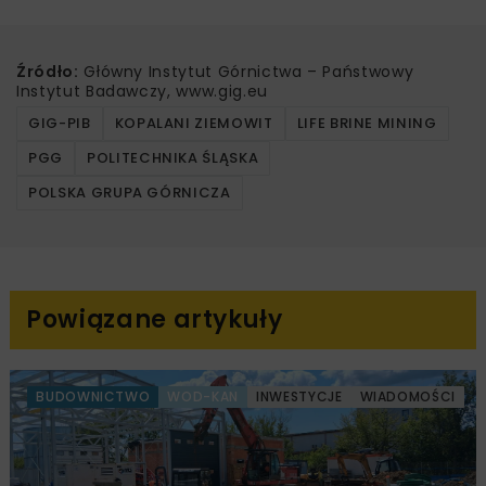
Źródło:
Główny Instytut Górnictwa – Państwowy
Instytut Badawczy, www.gig.eu
GIG-PIB
KOPALANI ZIEMOWIT
LIFE BRINE MINING
PGG
POLITECHNIKA ŚLĄSKA
POLSKA GRUPA GÓRNICZA
Powiązane artykuły
BUDOWNICTWO
WOD-KAN
INWESTYCJE
WIADOMOŚCI