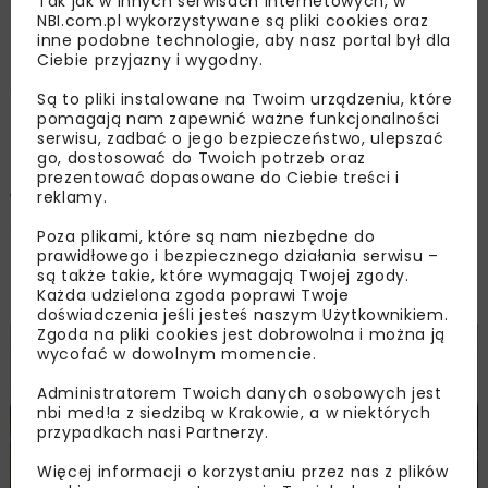
Tak jak w innych serwisach internetowych, w
OPUBLIKOWANO: 02.09.2024
NBI.com.pl wykorzystywane są pliki cookies oraz
inne podobne technologie, aby nasz portal był dla
Ciebie przyjazny i wygodny.
Łódzki Oddział GDDKiA otworzył oferty w
Są to pliki instalowane na Twoim urządzeniu, które
przetargu na zaprojektowanie i budowę
pomagają nam zapewnić ważne funkcjonalności
serwisu, zadbać o jego bezpieczeństwo, ulepszać
obwodnicy Srocka w ciągu wspólnego
go, dostosować do Twoich potrzeb oraz
przebiegu dróg krajowych nr 12 i 91. W przetargu
prezentować dopasowane do Ciebie treści i
wpłynęło sześć ofert. Cztery oferty mieszczą
reklamy.
się budżecie drogowców (107 mln zł), jaką
Poza plikami, które są nam niezbędne do
zamierzają przeznaczyć na realizację
prawidłowego i bezpiecznego działania serwisu –
są także takie, które wymagają Twojej zgody.
inwestycji.
Każda udzielona zgoda poprawi Twoje
doświadczenia jeśli jesteś naszym Użytkownikiem.
Zgoda na pliki cookies jest dobrowolna i można ją
wycofać w dowolnym momencie.
Administratorem Twoich danych osobowych jest
nbi med!a z siedzibą w Krakowie, a w niektórych
przypadkach nasi Partnerzy.
Więcej informacji o korzystaniu przez nas z plików