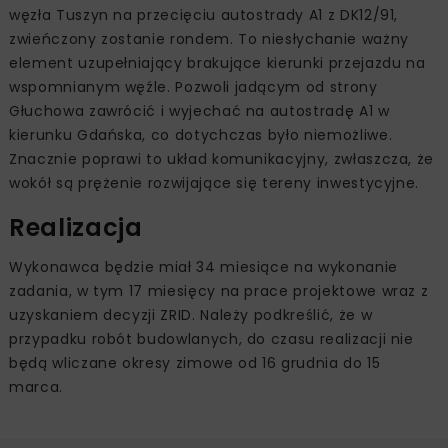
węzła Tuszyn na przecięciu autostrady A1 z DK12/91,
zwieńczony zostanie rondem. To niesłychanie ważny
element uzupełniający brakujące kierunki przejazdu na
wspomnianym węźle. Pozwoli jadącym od strony
Głuchowa zawrócić i wyjechać na autostradę A1 w
kierunku Gdańska, co dotychczas było niemożliwe.
Znacznie poprawi to układ komunikacyjny, zwłaszcza, że
wokół są prężenie rozwijające się tereny inwestycyjne.
Realizacja
Wykonawca będzie miał 34 miesiące na wykonanie
zadania, w tym 17 miesięcy na prace projektowe wraz z
uzyskaniem decyzji ZRID. Należy podkreślić, że w
przypadku robót budowlanych, do czasu realizacji nie
będą wliczane okresy zimowe od 16 grudnia do 15
marca.