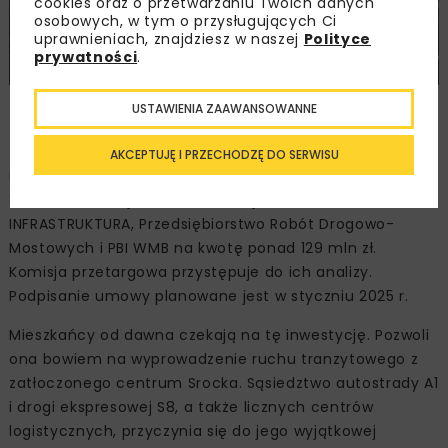
cookies oraz o przetwarzaniu Twoich danych
osobowych, w tym o przysługujących Ci
uprawnieniach, znajdziesz w naszej
Polityce
prywatności
.
Zdjęcie: GDDKiA O/Łódź, www.gov.pl/web/gddkia-lodz/
USTAWIENIA ZAAWANSOWANNE
AKCEPTUJĘ I PRZECHODZĘ DO SERWISU
Najtańszą ofertę złożył spółka Budimex na kwotę blisko
81,9 mln zł, a najdroższą konsorcjum firm: PBI
INFRASTRUKTURA, Przedsiębiorstwo Robót Drogowo-
Mostowych i PBI WMB na kwotę ponad 129 mln zł.
Komisja przetargowa przystępuje do ich analizy.
Podpisanie umowy planowane jest w styczniu 2025 r.
Mieszkańcy od dawna czekają na tę inwestycję. Pozwoli
ona bowiem na wyprowadzenie ruchu tranzytowego z
zatłoczonego centrum Srocka. Sąsiedztwo autostrady A1
i drogi ekspresowej S8, a także licznych centrów
logistycznych, przyczynia się do jego wyjątkowej