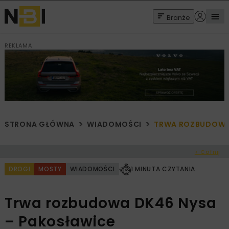
Branże
REKLAMA
STRONA GŁÓWNA
WIADOMOŚCI
TRWA ROZBUDOWA 
< Cofnij
DROGI
MOSTY
WIADOMOŚCI
1 MINUTA CZYTANIA
Trwa rozbudowa DK46 Nysa
– Pakosławice