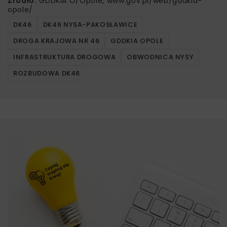
Źródło:
GDDKiA O/Opole, www.gov.pl/web/gddkia-
opole/
DK46
DK46 NYSA-PAKOSŁAWICE
DROGA KRAJOWA NR 46
GDDKIA OPOLE
INFRASTRUKTURA DROGOWA
OBWODNICA NYSY
ROZBUDOWA DK46