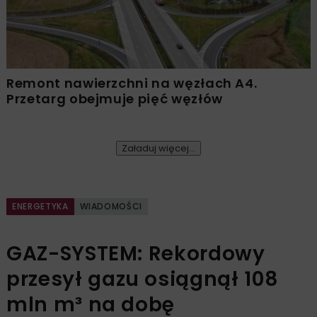
Remont nawierzchni na węzłach A4.
Przetarg obejmuje pięć węzłów
Załaduj więcej...
ENERGETYKA
WIADOMOŚCI
GAZ-SYSTEM: Rekordowy
przesył gazu osiągnął 108
mln m³ na dobę