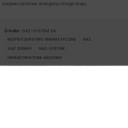
bezpieczeństwa energetycznego kraju.
Źródło:
GAZ-SYSTEM SA
BEZPIECZEŃSTWO ENERGETYCZNE
GAZ
GAZ ZIEMNY
GAZ-SYSTEM
INFRASTRUKTURA GAZOWA
REKORDOWY PRZESYŁ GAZU
SYSTEM PRZESYŁOWY
Powiązane artykuły
KOLEJ
WIADOMOŚCI
INWESTYCJE