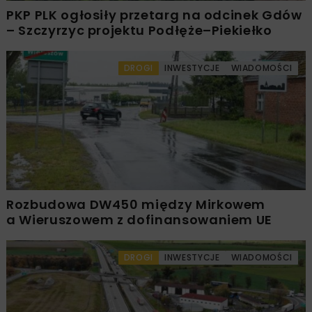
PKP PLK ogłosiły przetarg na odcinek Gdów
– Szczyrzyc projektu Podłęże–Piekiełko
DROGI
INWESTYCJE
WIADOMOŚCI
Rozbudowa DW450 między Mirkowem
a Wieruszowem z dofinansowaniem UE
DROGI
INWESTYCJE
WIADOMOŚCI