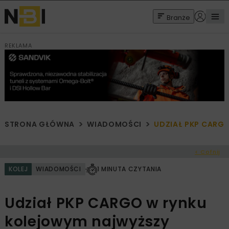
Branże
REKLAMA
STRONA GŁÓWNA
WIADOMOŚCI
UDZIAŁ PKP CARG
< Cofnij
KOLEJ
WIADOMOŚCI
1 MINUTA CZYTANIA
Udział PKP CARGO w rynku
kolejowym najwyższy