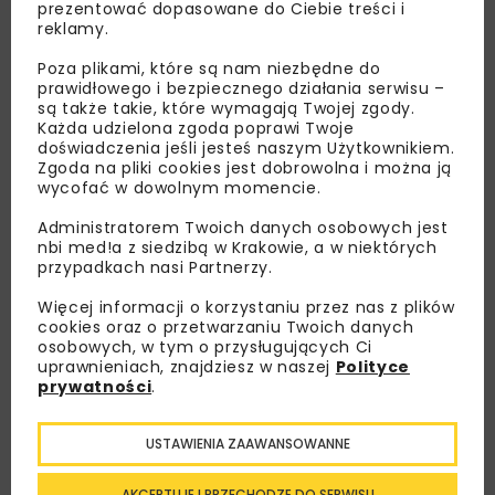
prezentować dopasowane do Ciebie treści i
reklamy.
Poza plikami, które są nam niezbędne do
prawidłowego i bezpiecznego działania serwisu –
są także takie, które wymagają Twojej zgody.
Każda udzielona zgoda poprawi Twoje
doświadczenia jeśli jesteś naszym Użytkownikiem.
Zgoda na pliki cookies jest dobrowolna i można ją
wycofać w dowolnym momencie.
Administratorem Twoich danych osobowych jest
nbi med!a z siedzibą w Krakowie, a w niektórych
Lubisz wiedzieć więcej?
przypadkach nasi Partnerzy.
Zapisz się do newslettera aby otrzymywać od
Więcej informacji o korzystaniu przez nas z plików
nas najlepsze informacje branżowe,
cookies oraz o przetwarzaniu Twoich danych
osobowych, w tym o przysługujących Ci
zaproszenia na wydarzenia, atrakcyjne oferty i
uprawnieniach, znajdziesz w naszej
Polityce
dedykowane akcje specjalne.
prywatności
.
USTAWIENIA ZAAWANSOWANNE
Zapoznałam/em się z
Polityką Prywatności
i
AKCEPTUJĘ I PRZECHODZĘ DO SERWISU